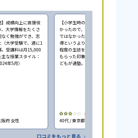
塾】成績向上に直接役
【小学生時の通塾】本人にやる気が無
り、大学情報をたくさ
かったので、成績向上するという感じ
担なく勉強ができ、志
ではなかった。また指導自体も個人指
た（大学受験で、週に1
導というより、一人の先生が一度に3人
。受講料は月15,000
程度の生徒をみており、きちんとみて
た主な授業スタイル：
もらった印象ではない（小学6年時に子
024年5月）
どもが通塾。回答時期:2023年3月）
3.0
大阪府 女性
40代 / 東京都 女性
口コミをもっと見る