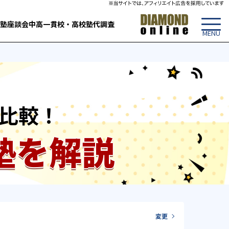
塾
座談会
中高一貫校・高校
塾代調査
比較！
塾を解説
変更