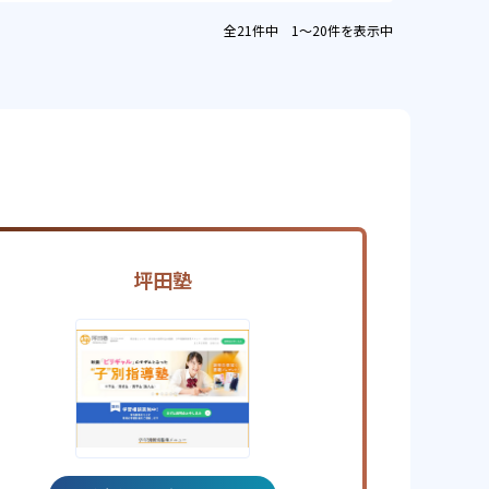
全21件中 1〜20件を表示中
坪田塾