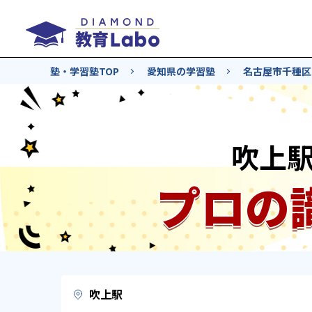
塾・学習塾TOP
愛知県の学習塾
名古屋市千種区
吹上
プロの
吹上駅