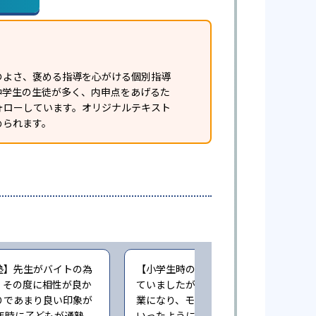
のよさ、褒める指導を心がける個別指導
中学生の生徒が多く、内申点をあげるた
ォローしています。オリジナルテキスト
められます。
塾】先生がバイトの為
【小学生時の通塾】最初は楽しく通っ
、その度に相性が良か
ていましたが、コロナ禍でリモート授
りであまり良い印象が
業になり、モチベーションが下がって
年時に子どもが通塾。
いったように思います。多少の成績向