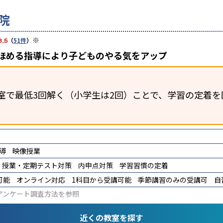
院
※
3.5
（
51件
）
、ほめる指導により子どものやる気をアップ
室で最低3回解く（小学生は2回）ことで、学習の定着を
導
映像授業
授業・定期テスト対策
内申点対策
学習習慣の定着
可能
オンライン対応
1科目から受講可能
季節講習のみの受講可
自
アンケート調査方法
を参照
近くの教室を探す