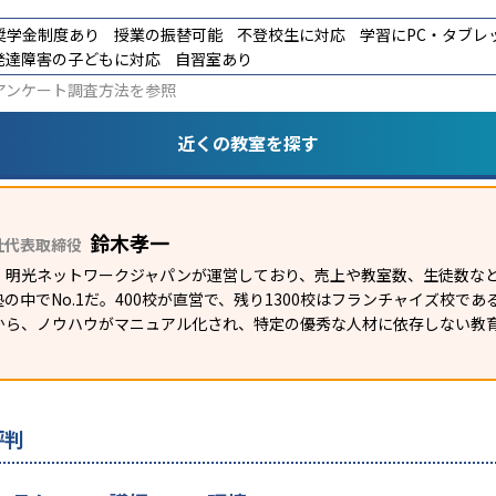
奨学金制度あり
授業の振替可能
不登校生に対応
学習にPC・タブレ
発達障害の子どもに対応
自習室あり
アンケート調査方法
を参照
近くの教室を探す
鈴木孝一
社代表取締役
）明光ネットワークジャパンが運営しており、売上や教室数、生徒数など
の中でNo.1だ。400校が直営で、残り1300校はフランチャイズ校で
から、ノウハウがマニュアル化され、特定の優秀な人材に依存しない教
評判