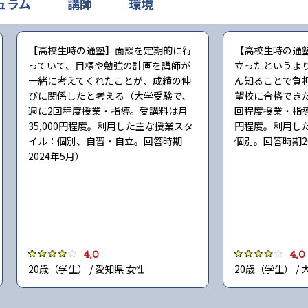
ュラム
講師
環境
【高校生時の通塾】面談を定期的に行
【高校生時の通
っていて、目標や勉強の計画を講師が
立ったというよ
一緒に考えてくれたことが、成績の伸
ん知ることで負
びに関係したと考える（大学受験で、
望校に合格でき
週に2回程度授業・指導。受講料は月
回程度授業・指導
35,000円程度。利用した主な授業スタ
円程度。利用し
イル：個別、自習・自立。回答時期
個別。回答時期2
2024年5月）
4.0
4.0
20歳（学生） / 愛知県 女性
20歳（学生） / 