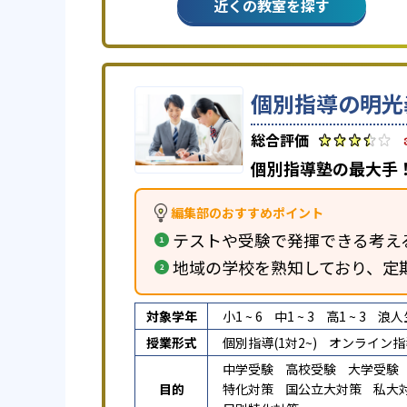
近くの教室を探す
個別指導の明光
個別指導塾の最大手！
編集部のおすすめポイント
テストや受験で発揮できる考え
地域の学校を熟知しており、定
対象学年
小1 ~ 6
中1 ~ 3
高1 ~ 3
浪人
授業形式
個別指導(1対2~)
オンライン指
中学受験
高校受験
大学受験
目的
特化対策
国公立大対策
私大