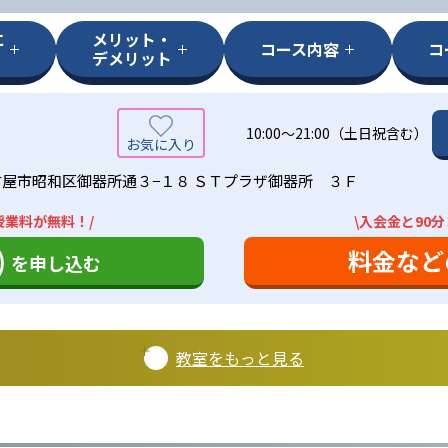
に
メリット・
コース内容
コ
デメリット
10:00〜21:00（土日祝含む）
屋市昭和区御器所通３−１８ ＳＴプラザ御器所 ３Ｆ
授業料が無料！/
\入会金と90
)
料金など
を申し込む
教室をもっと見る