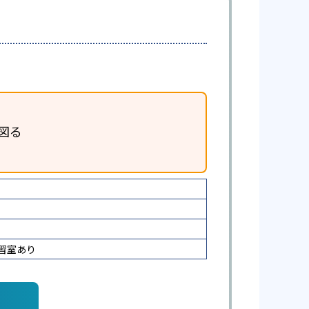
図る
習室あり