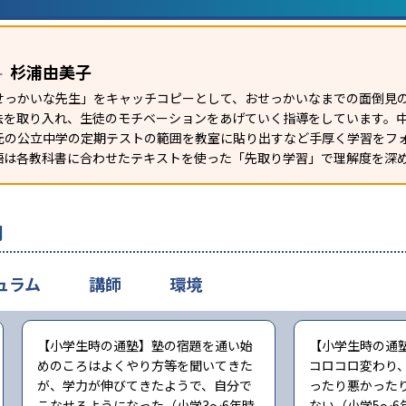
杉浦由美子
ー
せっかいな先生」をキャッチコピーとして、おせっかいなまでの面倒見
法を取り入れ、生徒のモチベーションをあげていく指導をしています。
元の公立中学の定期テストの範囲を教室に貼り出すなど手厚く学習をフ
語は各教科書に合わせたテキストを使った「先取り学習」で理解度を深
判
ュラム
講師
環境
【小学生時の通塾】塾の宿題を通い始
【小学生時の通
めのころはよくやり方等を聞いてきた
コロコロ変わり
が、学力が伸びてきたようで、自分で
ったり悪かった
こなせるようになった（小学3〜6年時
ない（小学5〜6