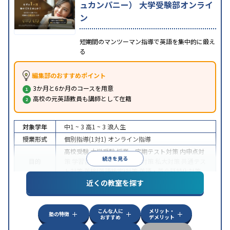
ュカンパニー） 大学受験部オンライ
ン
短期間のマンツーマン指導で英語を集中的に鍛え
る
編集部のおすすめポイント
3か月と6か月のコースを用意
高校の元英語教員も講師として在籍
対象学年
中1 ~ 3
高1 ~ 3
浪人生
授業形式
個別指導(1対1)
オンライン指導
高校受験
大学受験
授業・定期テスト対策
内申点対
続きを見る
目的
策
学習習慣の定着
国公立大対策
私大対策
共通テス
ト対策
英検(英語検定)対策
英語・英会話特化対策
近くの教室を探す
中高一貫校生に対応
授業の振替可能
不登校生に対
特徴
応
学習にPC・タブレットを利用
オンライン対応
1
科目から受講可能
こんな人に
メリット・
塾の特徴
おすすめ
デメリット