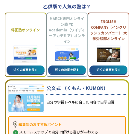
乙供駅で人気の塾は？
MARCH専門オンライ
ENGLISH
ン塾 YD
COMPANY（イングリ
坪田塾オンライン
Academia（ワイディ
ッシュカンパニー） 大
ーアカデミア）オンラ
学受験部オンライン
イン
近くの教室を探す
近くの教室を探す
近くの教室を探す
公文式 （くもん・KUMON）
自分の学習レベルに合った内容で自学自習
編集部のおすすめポイント
スモールステップで自分で解ける喜びが味わえる