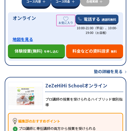
コース内容
コース料金
合格実績
オンライン
電話する
通話料無料
10:00-21:00（平日）、10:00-
19:00（土日祝）
地図を見る
体験授業(無料)
料金などの資料請求
を申し込む
無料
塾の詳細を見る
ZeZeHiHi Schoolオンライン
プロ講師の授業を受けられるハイブリッド個別指
導
編集部のおすすめポイント
プロ講師と専任講師の両方から授業を受けられる