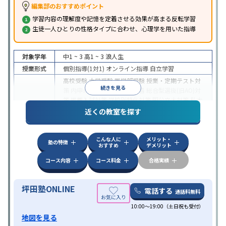
編集部のおすすめポイント
学習内容の理解度や記憶を定着させる効果が高まる反転学習
生徒一人ひとりの性格タイプに合わせ、心理学を用いた指導
対象学年
中1 ~ 3
高1 ~ 3
浪人生
授業形式
個別指導(1対1)
オンライン指導
自立学習
高校受験
大学受験
医学部受験
授業・定期テスト対
続きを見る
策
内申点対策
学習習慣の定着
総合型選抜(旧AO)対
策
推薦入試対策
学校別特化対策
国公立大対策
私大
目的
対策
共通テスト対策
英検(英語検定)対策
漢検(漢字
近くの教室を探す
検定)対策
数学特化対策
英語・英会話特化対策
その
他科目別特化対策
こんな人に
メリット・
中高一貫校生に対応
授業の振替可能
不登校生に対
塾の特徴
おすすめ
デメリット
応
学習にPC・タブレットを利用
オンライン対応
1
特徴
科目から受講可能
季節講習のみの受講可
発達障害
コース内容
コース料金
合格実績
の子どもに対応
坪田塾ONLINE
電話する
通話料無料
10:00～19:00（土日祝も受付）
地図を見る