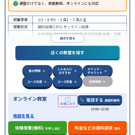
通塾だけでなく、家庭教師、オンラインにも対応
対象学年
小1 ~ 6
中1 ~ 3
高1 ~ 3
浪人生
授業形式
個別指導(1対1)
オンライン指導
中学受験
高校受験
大学受験
医学部受験
授業・定期
続きを見る
テスト対策
内申点対策
学習習慣の定着
総合型選抜
(旧AO)対策
推薦入試対策
学校別特化対策
国公立大
目的
対策
私大対策
共通テスト対策
英検(英語検定)対策
近くの教室を探す
漢検(漢字検定)対策
数学特化対策
英語・英会話特化
対策
その他科目別特化対策
こんな人に
メリット・
中高一貫校生に対応
授業の振替可能
不登校生に対
塾の特徴
おすすめ
デメリット
特徴
応
オンライン対応
1科目から受講可能
季節講習の
みの受講可
自習室あり
コース内容
コース料金
合格実績
オンライン教室
電話する
通話料無料
10:00~22:00
地図を見る
体験授業(無料)
料金などの資料請求
を申し込む
無料