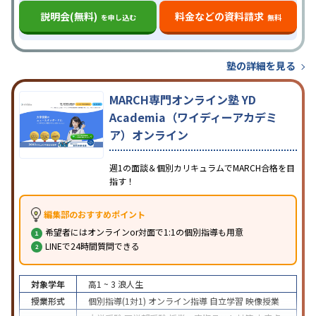
説明会(無料)
料金などの資料請求
を申し込む
無料
塾の詳細を見る
MARCH専門オンライン塾 YD
Academia（ワイディーアカデミ
ア）オンライン
週1の面談＆個別カリキュラムでMARCH合格を目
指す！
編集部のおすすめポイント
希望者にはオンラインor対面で1:1の個別指導も用意
LINEで24時間質問できる
対象学年
高1 ~ 3
浪人生
授業形式
個別指導(1対1)
オンライン指導
自立学習
映像授業