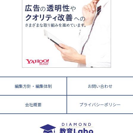
親子で極める家庭学習
滋賀県
令和の大学受験は情報戦！
大学受験塾の選び方
ママテクエグザム
情報Ⅰ、数学が苦手な人注目！最短距離の学力
中学受験に熱心な市区町村ランキング
中国
進化する中高一貫校・高校
アップ法
小学校受験
鳥取県
島根県
岡山県
広島県
山口県
悩み多き「大学受験」相談室
家庭教師
四国
英語・英会話・英検対策
徳島県
香川県
愛媛県
高知県
小学校教師が解説！中学受験のリアル
教育ニュース最前線
九州・沖縄
教育ジャーナリストが徹底解説！ 大学受験の羅
福岡県
佐賀県
長崎県
熊本県
大分県
針盤
宮崎県
鹿児島県
沖縄県
編集方針・編集体制
お問い合わせ
会社概要
プライバシーポリシー