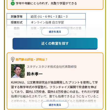
学年や年齢にとらわれず、先取り学習ができる
対象学年
幼児
小1 ~ 6
中1 ~ 3
高1 ~ 3
授業形式
オンライン指導
自立学習
目的
授業・定期テスト対策
学習習慣の定着
続きを見る
特徴
オンライン対応
1科目から受講可能
近くの教室を探す
専門家の評価・評判は？
スタディスタジオ株式会社代表取締役
鈴木孝一
KUMONは、公文教育研究会が独自開発したプリントを使用して学
習する無学年式の学習塾だ。フランチャイズ展開で校舎数を伸ば
しており、国内1.5万校舎、国外0.8万校舎にのぼる。それだけ学習
指導が仕組み化されていて、誰でも指導できるようになっているこ
とがわかる。だからこそ、校舎選びでは子どもと指導者の相性を
続きを見る
きちんと確認すべきである。近所に2校舎ある場合も多いので、両