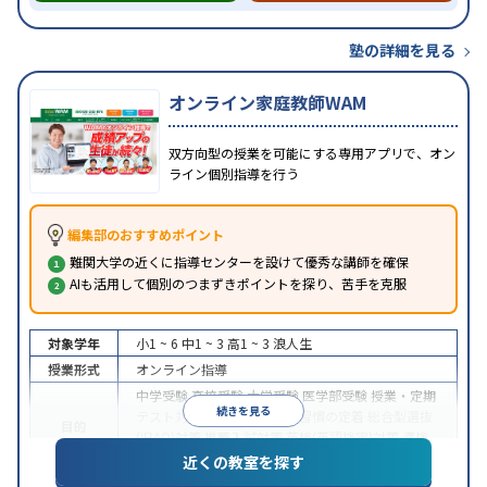
塾の詳細を見る
オンライン家庭教師WAM
双方向型の授業を可能にする専用アプリで、オン
ライン個別指導を行う
編集部のおすすめポイント
難関大学の近くに指導センターを設けて優秀な講師を確保
AIも活用して個別のつまずきポイントを探り、苦手を克服
対象学年
小1 ~ 6
中1 ~ 3
高1 ~ 3
浪人生
授業形式
オンライン指導
中学受験
高校受験
大学受験
医学部受験
授業・定期
続きを見る
テスト対策
内申点対策
学習習慣の定着
総合型選抜
目的
(旧AO)対策
推薦入試対策
英検(英語検定)対策
漢検
(漢字検定)対策
近くの教室を探す
中高一貫校生に対応
成績保証制度あり
授業の振替