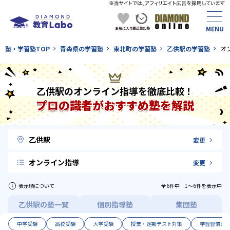
塾・学習塾TOP
青森県の学習塾
東北町の学習塾
乙供駅の学習塾
オ
乙供駅のオンライン指導を徹底比較！
プロの識者がおすすめ塾を解説
乙供駅
変更
オンライン指導
変更
表示順について
全6件中 1〜6件を表示中
乙供駅の塾一覧
個別指導塾
集団塾
中学受験
高校受験
大学受験
授業・定期テスト対策
学習習慣の