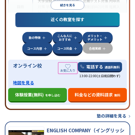
大学受験
医学部受験
授業・定期テスト対策
内申点
続きを見る
目的
対策
学習習慣の定着
総合型選抜(旧AO)対策
推薦入
試対策
学校別特化対策
近くの教室を探す
中高一貫校生に対応
授業の振替可能
不登校生に対
特徴
応
学習にPC・タブレットを利用
オンライン対応
1
科目から受講可能
こんな人に
メリット・
塾の特徴
おすすめ
デメリット
コース内容
コース料金
合格実績
オンライン校
電話する
通話料無料
13:00-22:00(土日祝日問わず)
地図を見る
体験授業(無料)
料金などの資料請求
を申し込む
無料
塾の詳細を見る
ENGLISH COMPANY（イングリッシ