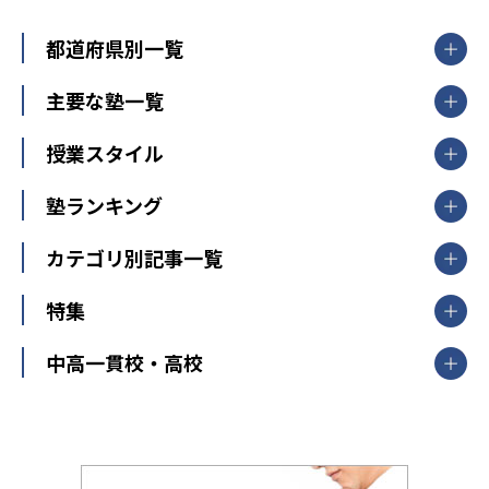
都道府県別一覧
北海道・東北
主要な塾一覧
北海道
青森県
岩手県
宮城県
秋田県
【掲載塾一覧を見る】
授業スタイル
山形県
福島県
臨海セミナー
関東
個別指導
塾ランキング
東京個別指導学院
東京都
神奈川県
埼玉県
千葉県
茨城県
集団授業
個別指導塾TOMAS
栃木県
群馬県
中学受験ランキング
カテゴリ別記事一覧
オンライン指導
明光義塾
大学受験ランキング
北陸
映像授業
ナビ個別指導学院
中学受験
特集
新潟県
富山県
石川県
福井県
個別教室のトライ
高校受験
東進ハイスクール
中部
開成番長直伝！子どもの受験を成功させる方法
中高一貫校・高校
大学受験
武田塾
愛知県
静岡県
岐阜県
三重県
長野県
令和時代の失敗しない塾選び
資格取得・学び直し
山梨県
2020年代の教育
中学入試最前線
教育費・塾代
中学受験最前線
近畿
てら先生の教育業界基本メソッド
座談会
大学入試改革
大阪府
運動と遊びを考える
兵庫県
京都府
奈良県
和歌山県
教育全般