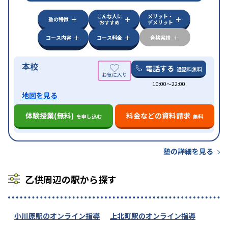
特徴
可能
不登校生に対応
学習にPC・タブレットを利用
こんな人に
メリット・
オンライン対応
1科目から受講可能
塾の特徴
おすすめ
デメリット
コース内容
コース料金
合格実績
本校
電話する
通話料無料
10:00〜22:00
地図を見る
体験授業(無料)
料金などの資料請求
を申し込む
無料
塾の詳細を見る
乙供周辺の駅から探す
小川原駅のオンライン指導
上北町駅のオンライン指導