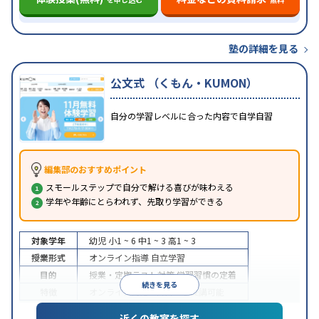
塾の詳細を見る
公文式 （くもん・KUMON）
自分の学習レベルに合った内容で自学自習
編集部のおすすめポイント
スモールステップで自分で解ける喜びが味わえる
学年や年齢にとらわれず、先取り学習ができる
対象学年
幼児
小1 ~ 6
中1 ~ 3
高1 ~ 3
授業形式
オンライン指導
自立学習
目的
授業・定期テスト対策
学習習慣の定着
続きを見る
特徴
オンライン対応
1科目から受講可能
近くの教室を探す