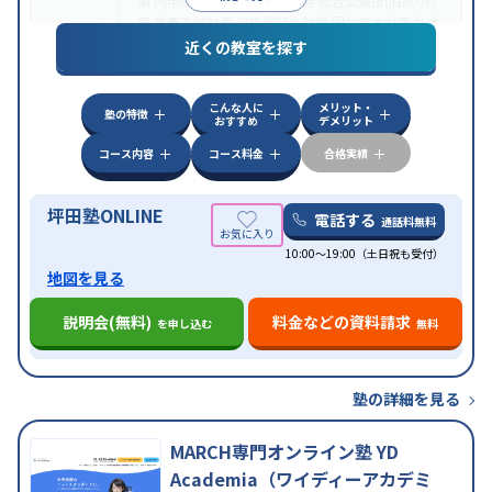
策
内申点対策
学習習慣の定着
総合型選抜(旧AO)対
策
推薦入試対策
学校別特化対策
国公立大対策
私大
目的
対策
共通テスト対策
英検(英語検定)対策
漢検(漢字
近くの教室を探す
検定)対策
数学特化対策
英語・英会話特化対策
その
他科目別特化対策
こんな人に
メリット・
中高一貫校生に対応
授業の振替可能
不登校生に対
塾の特徴
おすすめ
デメリット
応
学習にPC・タブレットを利用
オンライン対応
1
特徴
科目から受講可能
季節講習のみの受講可
発達障害
コース内容
コース料金
合格実績
の子どもに対応
坪田塾ONLINE
電話する
通話料無料
10:00～19:00（土日祝も受付）
地図を見る
説明会(無料)
料金などの資料請求
を申し込む
無料
塾の詳細を見る
MARCH専門オンライン塾 YD
Academia（ワイディーアカデミ