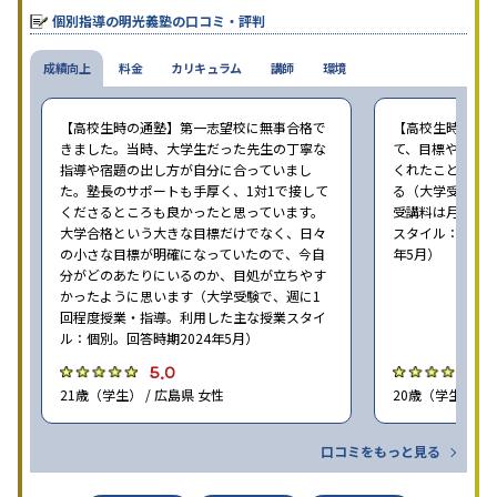
個別指導の明光義塾の口コミ・評判
成績向上
料金
カリキュラム
講師
環境
【高校生時の通塾】第一志望校に無事合格で
【高校生時の通
きました。当時、大学生だった先生の丁寧な
て、目標や勉強
指導や宿題の出し方が自分に合っていまし
くれたことが、
た。塾長のサポートも手厚く、1対1で接して
る（大学受験で、
くださるところも良かったと思っています。
受講料は月35,
大学合格という大きな目標だけでなく、日々
スタイル：個別、
の小さな目標が明確になっていたので、今自
年5月）
分がどのあたりにいるのか、目処が立ちやす
かったように思います（大学受験で、週に1
回程度授業・指導。利用した主な授業スタイ
ル：個別。回答時期2024年5月）
5.0
4
21歳（学生） / 広島県 女性
20歳（学生） / 
口コミをもっと見る