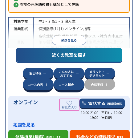
高校の元英語教員も講師として在籍
対象学年
中1 ~ 3
高1 ~ 3
浪人生
授業形式
個別指導(1対1)
オンライン指導
高校受験
大学受験
授業・定期テスト対策
内申点対
続きを見る
目的
策
学習習慣の定着
国公立大対策
私大対策
共通テス
ト対策
英検(英語検定)対策
英語・英会話特化対策
近くの教室を探す
中高一貫校生に対応
授業の振替可能
不登校生に対
特徴
応
学習にPC・タブレットを利用
オンライン対応
1
科目から受講可能
こんな人に
メリット・
塾の特徴
おすすめ
デメリット
コース内容
コース料金
合格実績
オンライン
電話する
通話料無料
10:00-21:00（平日）、10:00-
19:00（土日祝）
地図を見る
体験授業(無料)
料金などの資料請求
を申し込む
無料