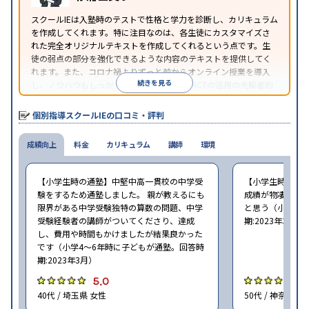
照
スクールIEは入塾時のテストで性格と学力を診断し、カリキュラム
を作成してくれます。特に注目なのは、各生徒にカスタマイズさ
れた完全オリジナルテキストを作成してくれるという点です。生
徒の弱点の部分を強化できるような内容のテキストを提供してく
れます。また、コロナ禍よりずっと前からオンライン授業を導入
続きを見る
し、ノウハウもしっかりとしています。AIやICTの活用の先駆者的
な個別指導塾です。
個別指導スクールIEの口コミ・評判
成績向上
料金
カリキュラム
講師
環境
【小学生時の通塾】中堅中高一貫校の中学受
【小学生時の通
験をするため通塾しました。 親が教えるにも
成績が物凄く悪
限界がある中学受験独特の算数の問題、中学
と思う（小学6年
受験経験者の講師がついてくださり、達成
期:2023年3月）
し、費用や時間もかけましたが結果良かった
です（小学4〜6年時に子どもが通塾。回答時
期:2023年3月）
5.0
4
40代 / 埼玉県 女性
50代 / 神奈川県