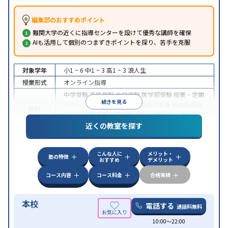
編集部のおすすめポイント
難関大学の近くに指導センターを設けて優秀な講師を確保
AIも活用して個別のつまずきポイントを探り、苦手を克服
対象学年
小1 ~ 6
中1 ~ 3
高1 ~ 3
浪人生
授業形式
オンライン指導
中学受験
高校受験
大学受験
医学部受験
授業・定期
続きを見る
テスト対策
内申点対策
学習習慣の定着
総合型選抜
目的
(旧AO)対策
推薦入試対策
英検(英語検定)対策
漢検
(漢字検定)対策
近くの教室を探す
中高一貫校生に対応
成績保証制度あり
授業の振替
特徴
可能
不登校生に対応
学習にPC・タブレットを利用
こんな人に
メリット・
オンライン対応
1科目から受講可能
塾の特徴
おすすめ
デメリット
コース内容
コース料金
合格実績
本校
電話する
通話料無料
10:00〜22:00