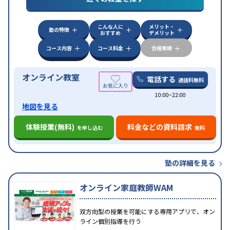
漢検(漢字検定)対策
数学特化対策
英語・英会話特化
対策
その他科目別特化対策
こんな人に
メリット・
中高一貫校生に対応
授業の振替可能
不登校生に対
塾の特徴
おすすめ
デメリット
特徴
応
オンライン対応
1科目から受講可能
季節講習の
みの受講可
自習室あり
コース内容
コース料金
合格実績
オンライン教室
電話する
通話料無料
10:00~22:00
地図を見る
体験授業(無料)
料金などの資料請求
を申し込む
無料
塾の詳細を見る
オンライン家庭教師WAM
双方向型の授業を可能にする専用アプリで、オン
ライン個別指導を行う