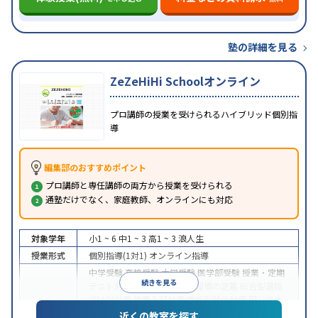
塾の詳細を見る
ZeZeHiHi Schoolオンライン
プロ講師の授業を受けられるハイブリッド個別指
導
編集部のおすすめポイント
プロ講師と専任講師の両方から授業を受けられる
通塾だけでなく、家庭教師、オンラインにも対応
対象学年
小1 ~ 6
中1 ~ 3
高1 ~ 3
浪人生
授業形式
個別指導(1対1)
オンライン指導
中学受験
高校受験
大学受験
医学部受験
授業・定期
続きを見る
テスト対策
内申点対策
学習習慣の定着
総合型選抜
(旧AO)対策
推薦入試対策
学校別特化対策
国公立大
目的
対策
私大対策
共通テスト対策
英検(英語検定)対策
近くの教室を探す