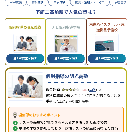
中学受験
高校受験
大学受験
授業・定期テスト対策
学習習慣の
下館二高前駅で人気の塾は？
東進ハイスクール・東
個別指導の明光義塾
ナビ個別指導学院
進衛星予備校
近くの教室を探す
近くの教室を探す
近くの教室を探す
個別指導の明光義塾
※
3.6
（
53件
）
個別指導塾の最大手！ 生徒自らが考えることを
重視した1対2〜の個別指導
編集部のおすすめポイント
テストや受験で発揮できる考える力を養う対話型の授業
地域の学校を熟知しており、定期テストの範囲に合わせた対策