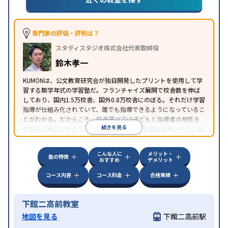
専門家の評価・評判は？
スタディスタジオ株式会社代表取締役
鈴木孝一
KUMONは、公文教育研究会が独自開発したプリントを使用して学
習する無学年式の学習塾だ。フランチャイズ展開で校舎数を伸ば
しており、国内1.5万校舎、国外0.8万校舎にのぼる。それだけ学習
指導が仕組み化されていて、誰でも指導できるようになっているこ
とがわかる。だからこそ、校舎選びでは子どもと指導者の相性を
続きを見る
きちんと確認すべきである。近所に2校舎ある場合も多いので、両
方見学してみることをオススメする。
こんな人に
メリット・
塾の特徴
おすすめ
デメリット
コース内容
コース料金
合格実績
下館二高前教室
地図を見る
下館二高前駅