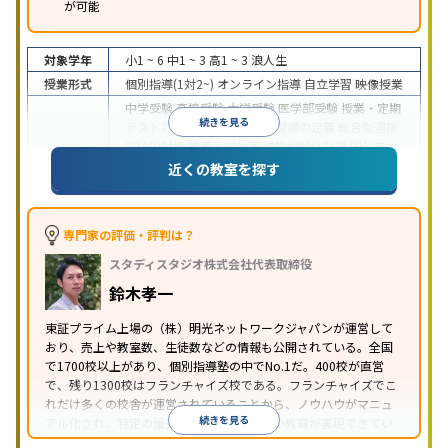
が可能
対象学年
小1 ~ 6
中1 ~ 3
高1 ~ 3
浪人生
授業形式
個別指導(1対2~)
オンライン指導
自立学習
映像授業
中学受験
高校受験
大学受験
医学部受験
授業・定期
続きを見る
テスト対策
内申点対策
学習習慣の定着
総合型選抜
(旧AO)対策
推薦入試対策
学校別特化対策
国公立大
目的
対策
私大対策
共通テスト対策
英検(英語検定)対策
近くの教室を探す
漢検(漢字検定)対策
数学特化対策
英語・英会話特化
対策
その他科目別特化対策
中高一貫校生に対応
特待生・奨学金制度あり
授業
専門家の評価・評判は？
の振替可能
不登校生に対応
学習にPC・タブレット
スタディスタジオ株式会社代表取締役
特徴
を利用
オンライン対応
1科目から受講可能
季節講
習のみの受講可
発達障害の子どもに対応
自習室あ
鈴木孝一
り
※2023年3月調査。
小学校高学年の個別指導塾アンケート調査方法
を参
東証プライム上場の（株）明光ネットワークジャパンが運営して
おり、売上や教室数、生徒数などの情報も公開されている。全国
照
で1700校以上があり、個別指導塾の中でNo.1だ。400校が直営
で、残り1300校はフランチャイズ校である。フランチャイズでこ
れだけ多くの校舎が運営されていることから、ノウハウがマニュ
続きを見る
アル化され、特定の優秀な人材に依存しない教育が実現できてい
ることが推測される。