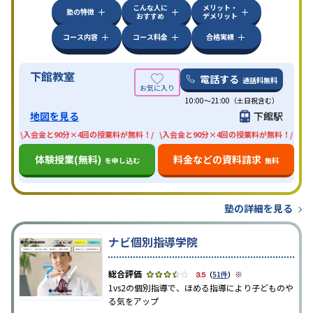
こんな人に
メリット・
塾の特徴
おすすめ
デメリット
コース内容
コース料金
合格実績
下館教室
電話する
通話料無料
10:00〜21:00（土日祝含む）
地図を見る
下館駅
\入会金と90分×4回の授業料が無料！/
\入会金と90分×4回の授業料が無料！/
体験授業(無料)
料金などの資料請求
を申し込む
無料
塾の詳細を見る
ナビ個別指導学院
※
3.5
（
51件
）
1vs2の個別指導で、ほめる指導により子どものや
る気をアップ