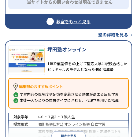
当サイトからの問い合わせは現在できません
教室をもっと見る
塾の詳細を見る
坪田塾オンライン
1年で偏差値を40上げて慶応大学に現役合格した
ビリギャルのモデルとなった個別指導塾
編集部のおすすめポイント
学習内容の理解度や記憶を定着させる効果が高まる反転学習
生徒一人ひとりの性格タイプに合わせ、心理学を用いた指導
対象学年
中1 ~ 3
高1 ~ 3
浪人生
授業形式
個別指導(1対1)
オンライン指導
自立学習
高校受験
大学受験
医学部受験
授業・定期テスト対
続きを見る