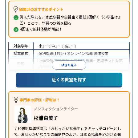
編集部のおすすめポイント
覚えた単元を、家庭学習や自習室で最低3回解く（小学生は2
回）ことで、学習の定着を図る
4回まで無料体験が可能！
対象学年
小1 ~ 6
中1 ~ 3
高1 ~ 3
授業形式
個別指導(1対2~)
オンライン指導
映像授業
中学受験
高校受験
大学受験
授業・定期テスト対策
目的
続きを見る
内申点対策
学習習慣の定着
成績保証制度あり
授業の振替可能
オンライン対応
近くの教室を探す
特徴
1科目から受講可能
季節講習のみの受講可
自習室あ
り
※2023年3月調査。
小学校高学年の個別指導塾アンケート調査方法
を参
照
専門家の評価・評判は？
ノンフィクションライター
杉浦由美子
ナビ個別指導学院は「おせっかいな先生」をキャッチコピーとし
て、おせっかいなまでの面倒見のよさ、褒める指導を心がける個