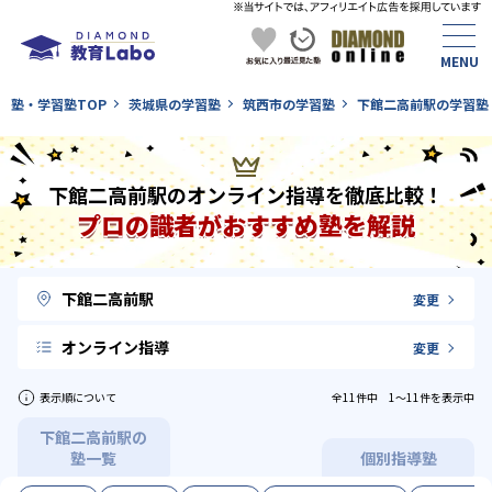
塾・学習塾TOP
茨城県の学習塾
筑西市の学習塾
下館二高前駅の学習塾
下館二高前駅のオンライン指導を徹底比較！
プロの識者がおすすめ塾を解説
下館二高前駅
変更
オンライン指導
変更
表示順について
全11件中 1〜11件を表示中
下館二高前駅の
塾一覧
個別指導塾