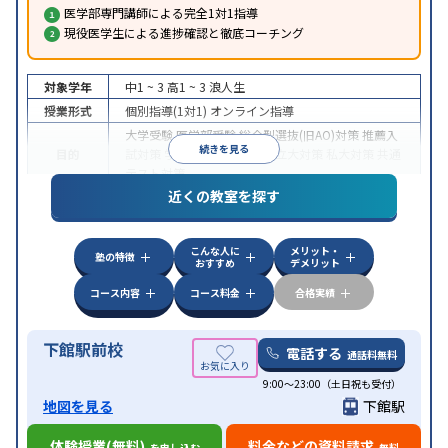
医学部専門講師による完全1対1指導
現役医学生による進捗確認と徹底コーチング
対象学年
中1 ~ 3
高1 ~ 3
浪人生
授業形式
個別指導(1対1)
オンライン指導
大学受験
医学部受験
総合型選抜(旧AO)対策
推薦入
続きを見る
目的
試対策
学校別特化対策
国公立大対策
私大対策
共通
テスト対策
近くの教室を探す
中高一貫校生に対応
授業の振替可能
不登校生に対
特徴
応
オンライン対応
1科目から受講可能
季節講習の
みの受講可
自習室あり
こんな人に
メリット・
塾の特徴
おすすめ
デメリット
コース内容
コース料金
合格実績
下館駅前校
電話する
通話料無料
9:00～23:00（土日祝も受付）
地図を見る
下館駅
体験授業(無料)
料金などの資料請求
を申し込む
無料