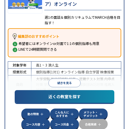
ア）オンライン
週1の面談＆個別カリキュラムでMARCH合格を目
指す！
編集部のおすすめポイント
希望者にはオンラインor対面で1:1の個別指導も用意
LINEで24時間質問できる
対象学年
高1 ~ 3
浪人生
授業形式
個別指導(1対1)
オンライン指導
自立学習
映像授業
大学受験
医学部受験
授業・定期テスト対策
内申点
続きを見る
目的
対策
学習習慣の定着
総合型選抜(旧AO)対策
推薦入
試対策
学校別特化対策
近くの教室を探す
中高一貫校生に対応
授業の振替可能
不登校生に対
特徴
応
学習にPC・タブレットを利用
オンライン対応
1
科目から受講可能
こんな人に
メリット・
塾の特徴
おすすめ
デメリット
コース内容
コース料金
合格実績