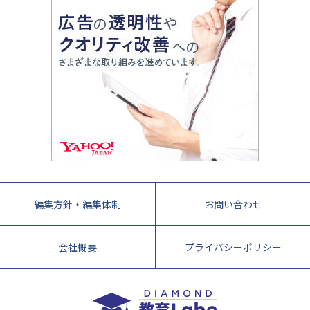
親子で極める家庭学習
滋賀県
令和の大学受験は情報戦！
大学受験塾の選び方
ママテクエグザム
情報Ⅰ、数学が苦手な人注目！最短距離の学力
中学受験に熱心な市区町村ランキング
中国
進化する中高一貫校・高校
アップ法
小学校受験
鳥取県
島根県
岡山県
広島県
山口県
悩み多き「大学受験」相談室
家庭教師
四国
英語・英会話・英検対策
徳島県
香川県
愛媛県
高知県
小学校教師が解説！中学受験のリアル
教育ニュース最前線
九州・沖縄
教育ジャーナリストが徹底解説！ 大学受験の羅
福岡県
佐賀県
長崎県
熊本県
大分県
針盤
宮崎県
鹿児島県
沖縄県
編集方針・編集体制
お問い合わせ
会社概要
プライバシーポリシー