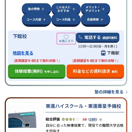
こんな人に
メリット・
塾の特徴
おすすめ
デメリット
コース内容
コース料金
合格実績
下館校
電話する
通話料無料
12:00～21:00(日・月を除く)
地図を見る
下館駅
\夏期講習を4回まで無料体験！/
\夏期講習を4回まで無料体験！/
体験授業(無料)
料金などの資料請求
を申し込む
無料
塾の詳細を見る
東進ハイスクール・東進衛星予備校
※
3.8
（
38件
）
自分に合った映像授業で、現役での難関大学合格
を目指す