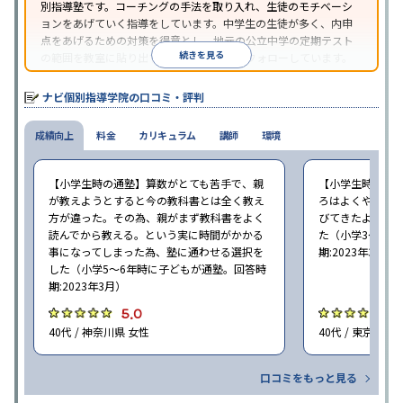
別指導塾です。コーチングの手法を取り入れ、生徒のモチベーシ
ョンをあげていく指導をしています。中学生の生徒が多く、内申
点をあげるための対策を得意とし、地元の公立中学の定期テスト
続きを見る
の範囲を教室に貼り出すなど手厚く学習をフォローしています。
オリジナルテキストを使用しており、特に英語は各教科書に合わ
せたテキストを使った「先取り学習」で理解度を深められます。
ナビ個別指導学院の口コミ・評判
成績向上
料金
カリキュラム
講師
環境
【小学生時の通塾】算数がとても苦手で、親
【小学生時の通
が教えようとすると今の教科書とは全く教え
ろはよくやり方
方が違った。その為、親がまず教科書をよく
びてきたようで
読んでから教える。という実に時間がかかる
た（小学3〜6年
事になってしまった為、塾に通わせる選択を
期:2023年3月）
した（小学5〜6年時に子どもが通塾。回答時
期:2023年3月）
5.0
4
40代 / 神奈川県 女性
40代 / 東京都 女
口コミをもっと見る