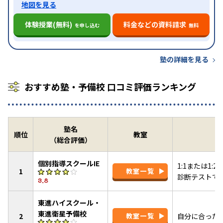
地図を見る
体験授業(無料)
料金などの資料請求
を申し込む
無料
塾の詳細を見る
おすすめ塾・予備校 口コミ評価ランキング
塾名
順位
教室
（総合評価）
個別指導スクールIE
1:1または1
1
教室一覧
診断テストで
3.8
東進ハイスクール・
東進衛星予備校
2
教室一覧
自分に合った