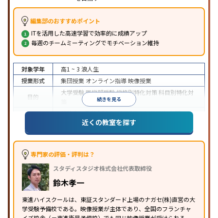
編集部のおすすめポイント
ITを活用した高速学習で効率的に成績アップ
毎週のチームミーティングでモチベーション維持
対象学年
高1 ~ 3
浪人生
授業形式
集団授業
オンライン指導
映像授業
大学受験
医学部受験
学校別特化対策
科目別特化対
目的
続きを見る
策
特待生・奨学金制度あり
授業の振替可能
学習に
近くの教室を探す
特徴
PC・タブレットを利用
1科目から受講可能
季節講
習のみの受講可
※2024年6月調査。
大学受験塾・予備校のアンケート調査方法
を参照
専門家の評価・評判は？
スタディスタジオ株式会社代表取締役
鈴木孝一
東進ハイスクールは、東証スタンダード上場のナガセ(株)直営の大
学受験予備校である。映像授業が主体であり、全国のフランチャ
イズ校舎（＝東進衛星予備校）でも同じ映像授業が受けられる