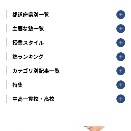
都道府県別一覧
北海道・東北
主要な塾一覧
北海道
青森県
岩手県
宮城県
秋田県
【掲載塾一覧を見る】
授業スタイル
山形県
福島県
臨海セミナー
関東
個別指導
塾ランキング
東京個別指導学院
東京都
神奈川県
埼玉県
千葉県
茨城県
集団授業
個別指導塾TOMAS
栃木県
群馬県
中学受験ランキング
カテゴリ別記事一覧
オンライン指導
明光義塾
大学受験ランキング
北陸
映像授業
ナビ個別指導学院
中学受験
特集
新潟県
富山県
石川県
福井県
個別教室のトライ
高校受験
東進ハイスクール
中部
開成番長直伝！子どもの受験を成功させる方法
中高一貫校・高校
大学受験
武田塾
愛知県
静岡県
岐阜県
三重県
長野県
令和時代の失敗しない塾選び
資格取得・学び直し
山梨県
2020年代の教育
中学入試最前線
教育費・塾代
中学受験最前線
近畿
てら先生の教育業界基本メソッド
座談会
大学入試改革
大阪府
運動と遊びを考える
兵庫県
京都府
奈良県
和歌山県
教育全般