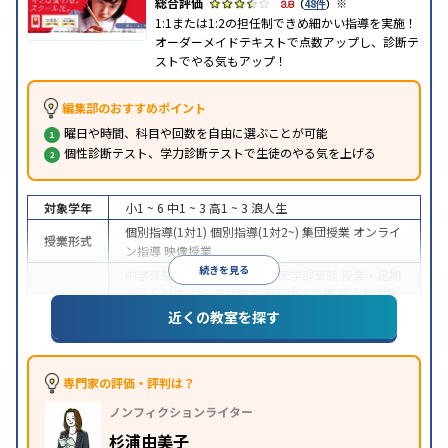
※
3.8
（
48件
）
1:1または1:2の担任制できめ細かい指導を実施！
オーダーメイドテキストで点数アップし、診断テ
ストでやる気もアップ！
編集部のおすすめポイント
曜日や時間、科目や回数を自由に選ぶことが可能
個性診断テスト、学力診断テストで生徒のやる気を上げる
対象学年
小1 ~ 6
中1 ~ 3
高1 ~ 3
浪人生
個別指導(1対1)
個別指導(1対2~)
集団授業
オンライ
授業形式
ン指導
映像授業
続きを見る
中学受験
高校受験
大学受験
医学部受験
授業・定期
テスト対策
内申点対策
学習習慣の定着
総合型選抜
(旧AO)対策
推薦入試対策
学校別特化対策
国公立大
近くの教室を探す
目的
対策
私大対策
共通テスト対策
英検(英語検定)対策
漢検(漢字検定)対策
数学特化対策
その他科目別特化
対策
専門家の評価・評判は？
中高一貫校生に対応
オンライン対応
1科目から受講
特徴
ノンフィクションライター
可能
季節講習のみの受講可
自習室あり
※2023年3月調査。
小学校高学年の個別指導塾アンケート調査方法
を参
杉浦由美子