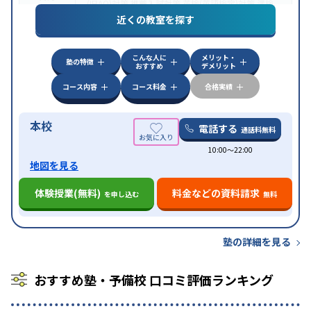
(旧AO)対策
推薦入試対策
英検(英語検定)対策
漢検
(漢字検定)対策
近くの教室を探す
中高一貫校生に対応
成績保証制度あり
授業の振替
特徴
可能
不登校生に対応
学習にPC・タブレットを利用
こんな人に
メリット・
オンライン対応
1科目から受講可能
塾の特徴
おすすめ
デメリット
コース内容
コース料金
合格実績
本校
電話する
通話料無料
10:00〜22:00
地図を見る
体験授業(無料)
料金などの資料請求
を申し込む
無料
塾の詳細を見る
おすすめ塾・予備校 口コミ評価ランキング