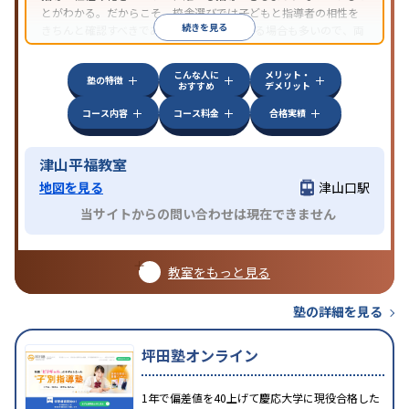
とがわかる。だからこそ、校舎選びでは子どもと指導者の相性を
続きを見る
きちんと確認すべきである。近所に2校舎ある場合も多いので、両
方見学してみることをオススメする。
こんな人に
メリット・
塾の特徴
おすすめ
デメリット
コース内容
コース料金
合格実績
津山平福教室
地図を見る
津山口駅
当サイトからの問い合わせは現在できません
教室をもっと見る
塾の詳細を見る
坪田塾オンライン
1年で偏差値を40上げて慶応大学に現役合格した