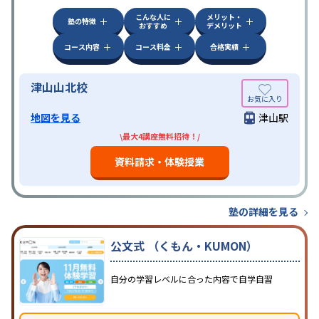
こんな人に
メリット・
塾の特徴
おすすめ
デメリット
コース内容
コース料金
合格実績
津山山北校
地図を見る
津山駅
\最大4講座無料招待！/
資料請求・体験授業
塾の詳細を見る
公文式 （くもん・KUMON）
自分の学習レベルに合った内容で自学自習