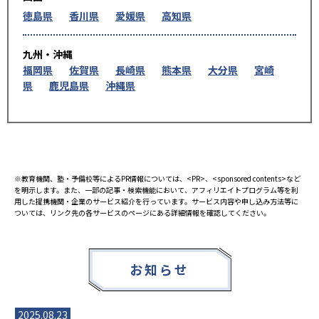
徳島県
香川県
愛媛県
高知県
九州・沖縄
福岡県
佐賀県
長崎県
熊本県
大分県
宮崎
県
鹿児島県
沖縄県
※教育機関、塾・予備校等によるPR情報については、<PR>、<sponsored contents>など
を明示します。また、一部の記事・検索機能において、アフィリエイトプログラム等を利
用した提携機関・企業のサービス紹介を行っています。サービス内容や申し込み方法等に
ついては、リンク先の各サービスのページにある詳細情報を確認してください。
お知らせ
2025.08.23