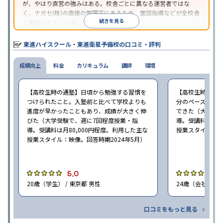
が、やはり直営の強みはある。校舎ごとに異なる運営者ではな
く、ナガセ(株)の直接の管理下にあるため、面談指導などが全校舎
続きを見る
で徹底されていて安心できる。
東進衛星予備校は、運営会社により指導方針や校舎のルールが異
なる。体験授業では、授業のみで判断するのではなく、担当者や
東進ハイスクール・東進衛星予備校の口コミ・評判
校舎雰囲気、校舎での合格実績などを確認すると良いだろう。
成績向上
料金
カリキュラム
講師
環境
【高校生時の通塾】日頃から勉強する習慣を
【高校生時の通
つけられたこと。入塾前と比べて学校よりも
分のペースで進
進度が早かったこともあり、成績が大きく伸
できた（大学受験
びた（大学受験で、週に7回程度授業・指
導。受講料は月8
導。受講料は月80,000円程度。利用した主な
授業スタイル：映
授業スタイル：映像。回答時期2024年5月）
5.0
5
20歳（学生） / 東京都 男性
24歳（会社員<正
口コミをもっと見る