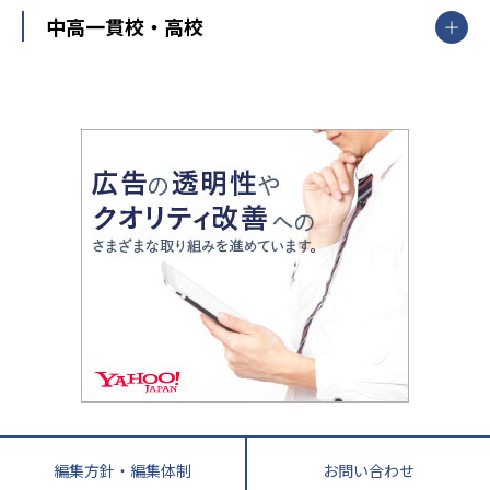
東進ハイスクール
中部
開成番長直伝！子どもの受験を成功させる方法
中高一貫校・高校
大学受験
武田塾
愛知県
静岡県
岐阜県
三重県
長野県
令和時代の失敗しない塾選び
資格取得・学び直し
山梨県
2020年代の教育
中学入試最前線
教育費・塾代
中学受験最前線
近畿
てら先生の教育業界基本メソッド
座談会
大学入試改革
大阪府
運動と遊びを考える
兵庫県
京都府
奈良県
和歌山県
教育全般
親子で極める家庭学習
滋賀県
令和の大学受験は情報戦！
大学受験塾の選び方
ママテクエグザム
情報Ⅰ、数学が苦手な人注目！最短距離の学力
中学受験に熱心な市区町村ランキング
中国
進化する中高一貫校・高校
アップ法
小学校受験
鳥取県
島根県
岡山県
広島県
山口県
悩み多き「大学受験」相談室
家庭教師
四国
英語・英会話・英検対策
徳島県
香川県
愛媛県
高知県
小学校教師が解説！中学受験のリアル
教育ニュース最前線
九州・沖縄
教育ジャーナリストが徹底解説！ 大学受験の羅
福岡県
佐賀県
長崎県
熊本県
大分県
針盤
宮崎県
鹿児島県
沖縄県
編集方針・編集体制
お問い合わせ