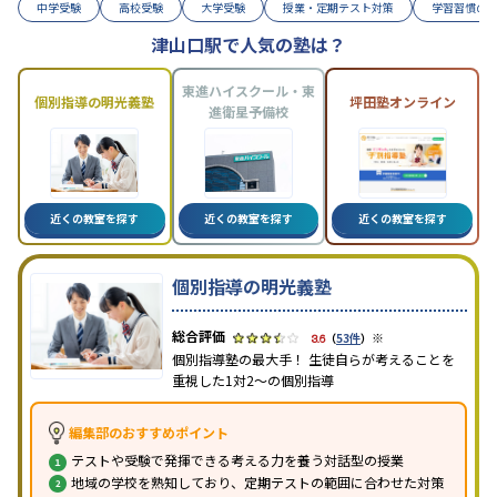
中学受験
高校受験
大学受験
授業・定期テスト対策
学習習慣の
津山口駅で人気の塾は？
東進ハイスクール・東
個別指導の明光義塾
坪田塾オンライン
進衛星予備校
近くの教室を探す
近くの教室を探す
近くの教室を探す
個別指導の明光義塾
※
3.6
（
53件
）
個別指導塾の最大手！ 生徒自らが考えることを
重視した1対2〜の個別指導
編集部のおすすめポイント
テストや受験で発揮できる考える力を養う対話型の授業
地域の学校を熟知しており、定期テストの範囲に合わせた対策