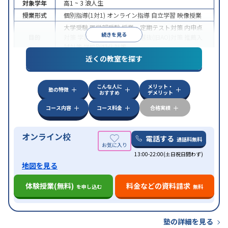
対象学年
高1 ~ 3
浪人生
授業形式
個別指導(1対1)
オンライン指導
自立学習
映像授業
大学受験
医学部受験
授業・定期テスト対策
内申点
続きを見る
目的
対策
学習習慣の定着
総合型選抜(旧AO)対策
推薦入
試対策
学校別特化対策
近くの教室を探す
中高一貫校生に対応
授業の振替可能
不登校生に対
特徴
応
学習にPC・タブレットを利用
オンライン対応
1
科目から受講可能
こんな人に
メリット・
塾の特徴
おすすめ
デメリット
コース内容
コース料金
合格実績
オンライン校
電話する
通話料無料
13:00-22:00(土日祝日問わず)
地図を見る
体験授業(無料)
料金などの資料請求
を申し込む
無料
塾の詳細を見る