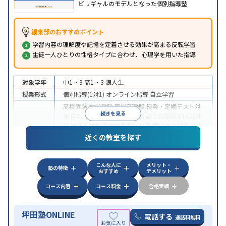
ビリギャルのモデルとなった個別指導塾
編集部のおすすめポイント
学習内容の理解度や記憶を定着させる効果が高まる反転学習
生徒一人ひとりの性格タイプに合わせ、心理学を用いた指導
対象学年
中1 ~ 3
高1 ~ 3
浪人生
授業形式
個別指導(1対1)
オンライン指導
自立学習
高校受験
大学受験
医学部受験
授業・定期テスト対
続きを見る
策
内申点対策
学習習慣の定着
総合型選抜(旧AO)対
策
推薦入試対策
学校別特化対策
国公立大対策
私大
目的
対策
共通テスト対策
英検(英語検定)対策
漢検(漢字
近くの教室を探す
検定)対策
数学特化対策
英語・英会話特化対策
その
他科目別特化対策
こんな人に
メリット・
中高一貫校生に対応
授業の振替可能
不登校生に対
塾の特徴
おすすめ
デメリット
応
学習にPC・タブレットを利用
オンライン対応
1
特徴
科目から受講可能
季節講習のみの受講可
発達障害
コース内容
コース料金
合格実績
の子どもに対応
坪田塾ONLINE
電話する
通話料無料