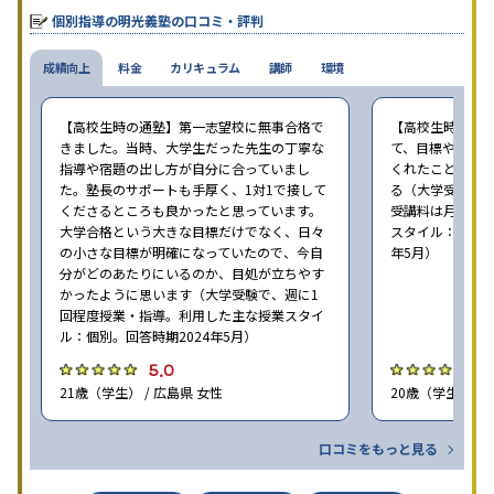
個別指導の明光義塾の口コミ・評判
成績向上
料金
カリキュラム
講師
環境
【高校生時の通塾】第一志望校に無事合格で
【高校生時の通
きました。当時、大学生だった先生の丁寧な
て、目標や勉強
指導や宿題の出し方が自分に合っていまし
くれたことが、
た。塾長のサポートも手厚く、1対1で接して
る（大学受験で、
くださるところも良かったと思っています。
受講料は月35,
大学合格という大きな目標だけでなく、日々
スタイル：個別、
の小さな目標が明確になっていたので、今自
年5月）
分がどのあたりにいるのか、目処が立ちやす
かったように思います（大学受験で、週に1
回程度授業・指導。利用した主な授業スタイ
ル：個別。回答時期2024年5月）
5.0
4
21歳（学生） / 広島県 女性
20歳（学生） / 
口コミをもっと見る