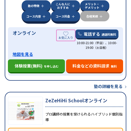
こんな人に
メリット・
塾の特徴
おすすめ
デメリット
コース内容
コース料金
合格実績
オンライン
電話する
通話料無料
10:00-21:00（平日）、10:00-
19:00（土日祝）
地図を見る
体験授業(無料)
料金などの資料請求
を申し込む
無料
塾の詳細を見る
ZeZeHiHi Schoolオンライン
プロ講師の授業を受けられるハイブリッド個別指
導