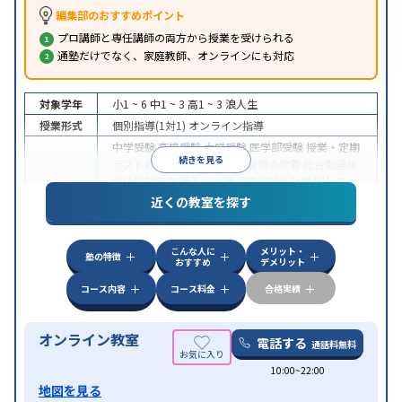
編集部のおすすめポイント
プロ講師と専任講師の両方から授業を受けられる
通塾だけでなく、家庭教師、オンラインにも対応
対象学年
小1 ~ 6
中1 ~ 3
高1 ~ 3
浪人生
授業形式
個別指導(1対1)
オンライン指導
中学受験
高校受験
大学受験
医学部受験
授業・定期
続きを見る
テスト対策
内申点対策
学習習慣の定着
総合型選抜
(旧AO)対策
推薦入試対策
学校別特化対策
国公立大
目的
対策
私大対策
共通テスト対策
英検(英語検定)対策
近くの教室を探す
漢検(漢字検定)対策
数学特化対策
英語・英会話特化
対策
その他科目別特化対策
こんな人に
メリット・
中高一貫校生に対応
授業の振替可能
不登校生に対
塾の特徴
おすすめ
デメリット
特徴
応
オンライン対応
1科目から受講可能
季節講習の
みの受講可
自習室あり
コース内容
コース料金
合格実績
オンライン教室
電話する
通話料無料
10:00~22:00
地図を見る