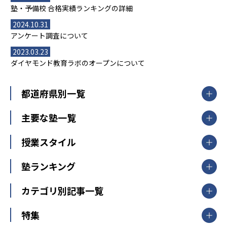
塾・予備校 合格実績ランキングの詳細
2024.10.31
アンケート調査について
2023.03.23
ダイヤモンド教育ラボのオープンについて
都道府県別一覧
北海道・東北
主要な塾一覧
北海道
青森県
岩手県
宮城県
秋田県
【掲載塾一覧を見る】
授業スタイル
山形県
福島県
臨海セミナー
関東
個別指導
塾ランキング
東京個別指導学院
東京都
神奈川県
埼玉県
千葉県
茨城県
集団授業
個別指導塾TOMAS
栃木県
群馬県
中学受験ランキング
カテゴリ別記事一覧
オンライン指導
明光義塾
大学受験ランキング
北陸
映像授業
ナビ個別指導学院
中学受験
特集
新潟県
富山県
石川県
福井県
個別教室のトライ
高校受験