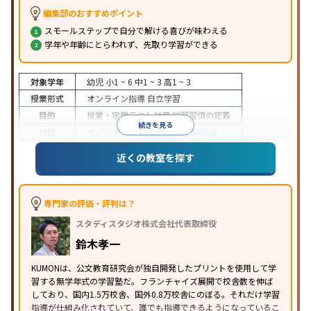
編集部のおすすめポイント
スモールステップで自分で解ける喜びが味わえる
学年や年齢にとらわれず、先取り学習ができる
対象学年
幼児
小1 ~ 6
中1 ~ 3
高1 ~ 3
授業形式
オンライン指導
自立学習
目的
授業・定期テスト対策
学習習慣の定着
続きを見る
特徴
オンライン対応
1科目から受講可能
近くの教室を探す
専門家の評価・評判は？
スタディスタジオ株式会社代表取締役
鈴木孝一
KUMONは、公文教育研究会が独自開発したプリントを使用して学
習する無学年式の学習塾だ。フランチャイズ展開で校舎数を伸ば
しており、国内1.5万校舎、国外0.8万校舎にのぼる。それだけ学習
指導が仕組み化されていて、誰でも指導できるようになっているこ