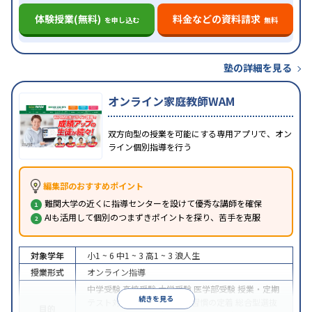
体験授業(無料)
料金などの資料請求
を申し込む
無料
塾の詳細を見る
オンライン家庭教師WAM
双方向型の授業を可能にする専用アプリで、オン
ライン個別指導を行う
編集部のおすすめポイント
難関大学の近くに指導センターを設けて優秀な講師を確保
AIも活用して個別のつまずきポイントを探り、苦手を克服
対象学年
小1 ~ 6
中1 ~ 3
高1 ~ 3
浪人生
授業形式
オンライン指導
中学受験
高校受験
大学受験
医学部受験
授業・定期
続きを見る
テスト対策
内申点対策
学習習慣の定着
総合型選抜
目的