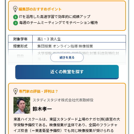
編集部のおすすめポイント
ITを活用した高速学習で効率的に成績アップ
毎週のチームミーティングでモチベーション維持
対象学年
高1 ~ 3
浪人生
授業形式
集団授業
オンライン指導
映像授業
大学受験
医学部受験
学校別特化対策
科目別特化対
目的
続きを見る
策
特待生・奨学金制度あり
授業の振替可能
学習に
近くの教室を探す
特徴
PC・タブレットを利用
1科目から受講可能
季節講
習のみの受講可
※2024年6月調査。
大学受験塾・予備校のアンケート調査方法
を参照
専門家の評価・評判は？
スタディスタジオ株式会社代表取締役
鈴木孝一
東進ハイスクールは、東証スタンダード上場のナガセ(株)直営の大
学受験予備校である。映像授業が主体であり、全国のフランチャ
イズ校舎（＝東進衛星予備校）でも同じ映像授業が受けられる