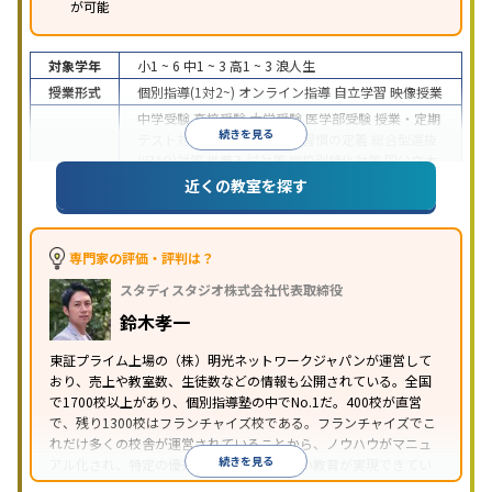
が可能
対象学年
小1 ~ 6
中1 ~ 3
高1 ~ 3
浪人生
授業形式
個別指導(1対2~)
オンライン指導
自立学習
映像授業
中学受験
高校受験
大学受験
医学部受験
授業・定期
続きを見る
テスト対策
内申点対策
学習習慣の定着
総合型選抜
(旧AO)対策
推薦入試対策
学校別特化対策
国公立大
目的
対策
私大対策
共通テスト対策
英検(英語検定)対策
近くの教室を探す
漢検(漢字検定)対策
数学特化対策
英語・英会話特化
対策
その他科目別特化対策
中高一貫校生に対応
特待生・奨学金制度あり
授業
専門家の評価・評判は？
の振替可能
不登校生に対応
学習にPC・タブレット
スタディスタジオ株式会社代表取締役
特徴
を利用
オンライン対応
1科目から受講可能
季節講
習のみの受講可
発達障害の子どもに対応
自習室あ
鈴木孝一
り
※2023年3月調査。
小学校高学年の個別指導塾アンケート調査方法
を参
東証プライム上場の（株）明光ネットワークジャパンが運営して
おり、売上や教室数、生徒数などの情報も公開されている。全国
照
で1700校以上があり、個別指導塾の中でNo.1だ。400校が直営
で、残り1300校はフランチャイズ校である。フランチャイズでこ
れだけ多くの校舎が運営されていることから、ノウハウがマニュ
続きを見る
アル化され、特定の優秀な人材に依存しない教育が実現できてい
ることが推測される。