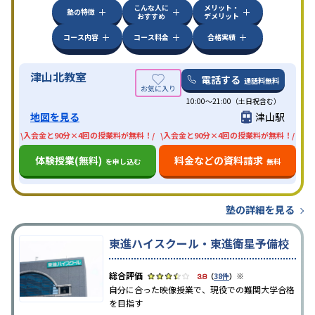
こんな人に
メリット・
塾の特徴
おすすめ
デメリット
コース内容
コース料金
合格実績
津山北教室
電話する
通話料無料
10:00〜21:00（土日祝含む）
地図を見る
津山駅
\入会金と90分×4回の授業料が無料！/
\入会金と90分×4回の授業料が無料！/
体験授業(無料)
料金などの資料請求
を申し込む
無料
塾の詳細を見る
東進ハイスクール・東進衛星予備校
※
3.8
（
38件
）
自分に合った映像授業で、現役での難関大学合格
を目指す