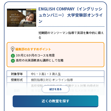
ENGLISH COMPANY（イングリッシ
ュカンパニー） 大学受験部オンライ
ン
短期間のマンツーマン指導で英語を集中的に鍛え
る
編集部のおすすめポイント
3か月と6か月のコースを用意
高校の元英語教員も講師として在籍
対象学年
中1 ~ 3
高1 ~ 3
浪人生
授業形式
個別指導(1対1)
オンライン指導
高校受験
大学受験
授業・定期テスト対策
内申点対
続きを見る
目的
策
学習習慣の定着
国公立大対策
私大対策
共通テス
ト対策
英検(英語検定)対策
英語・英会話特化対策
近くの教室を探す
中高一貫校生に対応
授業の振替可能
不登校生に対
特徴
応
学習にPC・タブレットを利用
オンライン対応
1
科目から受講可能