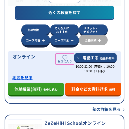
目的
策
学習習慣の定着
国公立大対策
私大対策
共通テス
ト対策
英検(英語検定)対策
英語・英会話特化対策
近くの教室を探す
中高一貫校生に対応
授業の振替可能
不登校生に対
特徴
応
学習にPC・タブレットを利用
オンライン対応
1
科目から受講可能
こんな人に
メリット・
塾の特徴
おすすめ
デメリット
コース内容
コース料金
合格実績
オンライン
電話する
通話料無料
10:00-21:00（平日）、10:00-
19:00（土日祝）
地図を見る
体験授業(無料)
料金などの資料請求
を申し込む
無料
塾の詳細を見る
ZeZeHiHi Schoolオンライン