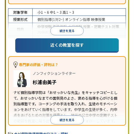
対象学年
小1 ~ 6
中1 ~ 3
高1 ~ 3
授業形式
個別指導(1対2~)
オンライン指導
映像授業
中学受験
高校受験
大学受験
授業・定期テスト対策
目的
続きを見る
内申点対策
学習習慣の定着
成績保証制度あり
授業の振替可能
オンライン対応
近くの教室を探す
特徴
1科目から受講可能
季節講習のみの受講可
自習室あ
り
※2023年3月調査。
小学校高学年の個別指導塾アンケート調査方法
を参
照
専門家の評価・評判は？
ノンフィクションライター
杉浦由美子
ナビ個別指導学院は「おせっかいな先生」をキャッチコピーとし
て、おせっかいなまでの面倒見のよさ、褒める指導を心がける個
別指導塾です。コーチングの手法を取り入れ、生徒のモチベーシ
ョンをあげていく指導をしています。中学生の生徒が多く、内申
点をあげるための対策を得意とし、地元の公立中学の定期テスト
続きを見る
の範囲を教室に貼り出すなど手厚く学習をフォローしています。
オリジナルテキストを使用しており、特に英語は各教科書に合わ
せたテキストを使った「先取り学習」で理解度を深められます。
ナビ個別指導学院の口コミ・評判