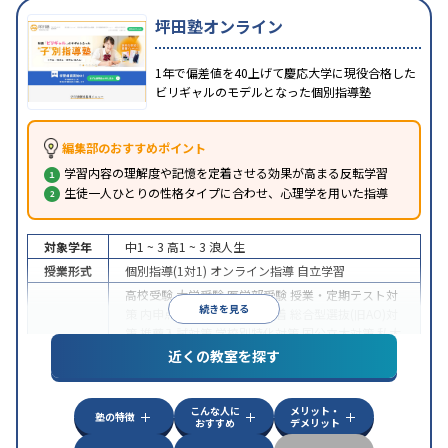
坪田塾オンライン
1年で偏差値を40上げて慶応大学に現役合格した
ビリギャルのモデルとなった個別指導塾
編集部のおすすめポイント
学習内容の理解度や記憶を定着させる効果が高まる反転学習
生徒一人ひとりの性格タイプに合わせ、心理学を用いた指導
対象学年
中1 ~ 3
高1 ~ 3
浪人生
授業形式
個別指導(1対1)
オンライン指導
自立学習
高校受験
大学受験
医学部受験
授業・定期テスト対
続きを見る
策
内申点対策
学習習慣の定着
総合型選抜(旧AO)対
策
推薦入試対策
学校別特化対策
国公立大対策
私大
目的
対策
共通テスト対策
英検(英語検定)対策
漢検(漢字
近くの教室を探す
検定)対策
数学特化対策
英語・英会話特化対策
その
他科目別特化対策
こんな人に
メリット・
中高一貫校生に対応
授業の振替可能
不登校生に対
塾の特徴
おすすめ
デメリット
応
学習にPC・タブレットを利用
オンライン対応
1
特徴