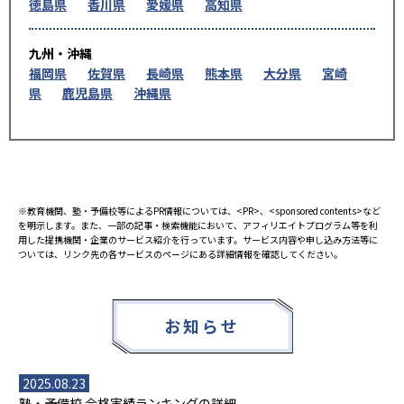
徳島県
香川県
愛媛県
高知県
九州・沖縄
福岡県
佐賀県
長崎県
熊本県
大分県
宮崎
県
鹿児島県
沖縄県
※教育機関、塾・予備校等によるPR情報については、<PR>、<sponsored contents>など
を明示します。また、一部の記事・検索機能において、アフィリエイトプログラム等を利
用した提携機関・企業のサービス紹介を行っています。サービス内容や申し込み方法等に
ついては、リンク先の各サービスのページにある詳細情報を確認してください。
お知らせ
2025.08.23
塾・予備校 合格実績ランキングの詳細