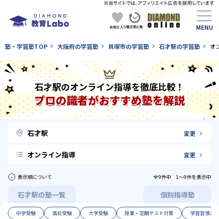
塾・学習塾TOP
大阪府の学習塾
貝塚市の学習塾
石才駅の学習塾
オ
石才駅のオンライン指導を徹底比較！
プロの識者がおすすめ塾を解説
石才駅
変更
オンライン指導
変更
表示順について
全9件中 1〜9件を表示中
石才駅の塾一覧
個別指導塾
中学受験
高校受験
大学受験
授業・定期テスト対策
学習習慣の