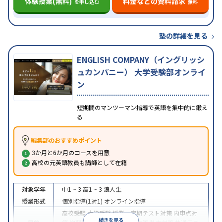
体験授業(無料)
料金などの資料請求
を申し込む
無料
塾の詳細を見る
ENGLISH COMPANY（イングリッシ
ュカンパニー） 大学受験部オンライ
ン
短期間のマンツーマン指導で英語を集中的に鍛え
る
編集部のおすすめポイント
3か月と6か月のコースを用意
高校の元英語教員も講師として在籍
対象学年
中1 ~ 3
高1 ~ 3
浪人生
授業形式
個別指導(1対1)
オンライン指導
高校受験
大学受験
授業・定期テスト対策
内申点対
続きを見る