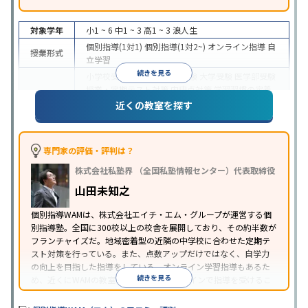
対象学年
小1 ~ 6
中1 ~ 3
高1 ~ 3
浪人生
個別指導(1対1)
個別指導(1対2~)
オンライン指導
自
授業形式
立学習
続きを見る
小学校受験
中学受験
高校受験
大学受験
医学部受験
授業・定期テスト対策
内申点対策
学習習慣の定着
目的
総合型選抜(旧AO)対策
推薦入試対策
学校別特化対
近くの教室を探す
策
英検(英語検定)対策
漢検(漢字検定)対策
数学特化
対策
英語・英会話特化対策
その他科目別特化対策
中高一貫校生に対応
授業の振替可能
オンライン対
専門家の評価・評判は？
特徴
応
1科目から受講可能
季節講習のみの受講可
株式会社私塾界 （全国私塾情報センター）代表取締役
※2023年3月調査。
小学校高学年の個別指導塾アンケート調査方法
を参
山田未知之
照
個別指導WAMは、株式会社エイチ・エム・グループが運営する個
別指導塾。全国に300校以上の校舎を展開しており、その約半数が
フランチャイズだ。地域密着型の近隣の中学校に合わせた定期テ
スト対策を行っている。また、点数アップだけではなく、自学力
の向上を目指した指導をしている。オンライン学習指導もあるた
続きを見る
め、近くにWAMの教室がなくても、オンラインで指導を受けるこ
とができる。