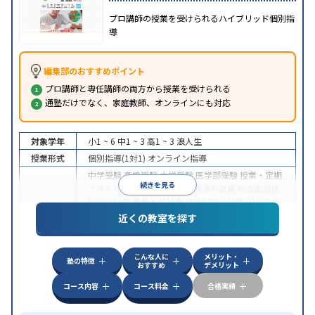
プロ講師の授業を受けられるハイブリッド個別指
導
編集部のおすすめポイント
プロ講師と専任講師の両方から授業を受けられる
通塾だけでなく、家庭教師、オンラインにも対応
対象学年
小1 ~ 6
中1 ~ 3
高1 ~ 3
浪人生
授業形式
個別指導(1対1)
オンライン指導
中学受験
高校受験
大学受験
医学部受験
授業・定期
続きを見る
テスト対策
内申点対策
学習習慣の定着
総合型選抜
(旧AO)対策
推薦入試対策
学校別特化対策
国公立大
目的
対策
私大対策
共通テスト対策
英検(英語検定)対策
近くの教室を探す
漢検(漢字検定)対策
数学特化対策
英語・英会話特化
対策
その他科目別特化対策
こんな人に
メリット・
中高一貫校生に対応
授業の振替可能
不登校生に対
塾の特徴
おすすめ
デメリット
特徴
応
オンライン対応
1科目から受講可能
季節講習の
みの受講可
自習室あり
コース内容
コース料金
合格実績