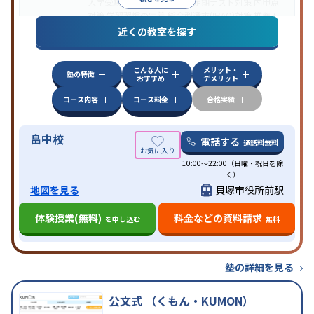
大学受験
医学部受験
授業・定期テスト対策
内申点
対策
学習習慣の定着
総合型選抜(旧AO)対策
推薦入
目的
試対策
学校別特化対策
国公立大対策
私大対策
共通
近くの教室を探す
テスト対策
授業の振替可能
オンライン対応
1科目から受講可能
特徴
こんな人に
メリット・
季節講習のみの受講可
塾の特徴
おすすめ
デメリット
コース内容
コース料金
合格実績
畠中校
電話する
通話料無料
10:00～22:00（日曜・祝日を除
く）
地図を見る
貝塚市役所前駅
体験授業(無料)
料金などの資料請求
を申し込む
無料
塾の詳細を見る
公文式 （くもん・KUMON）