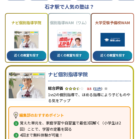
石才駅で人気の塾は？
ナビ個別指導学院
個別指導WAM（ワム）
大学受験予備校WAM
近くの教室を探す
近くの教室を探す
近くの教室を探す
ナビ個別指導学院
※
3.5
（
51件
）
1vs2の個別指導で、ほめる指導により子どものや
る気をアップ
編集部のおすすめポイント
覚えた単元を、家庭学習や自習室で最低3回解く（小学生は2
回）ことで、学習の定着を図る
4回まで無料体験が可能！