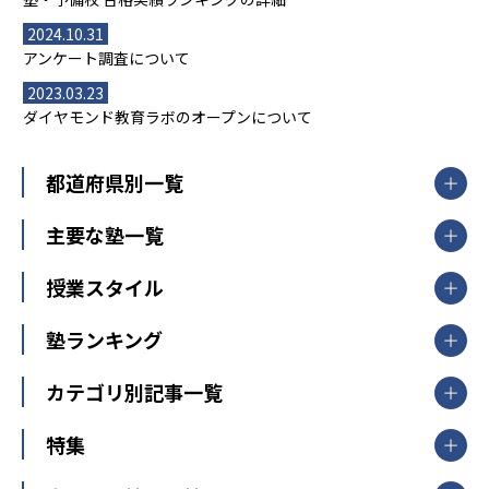
2024.10.31
アンケート調査について
2023.03.23
ダイヤモンド教育ラボのオープンについて
都道府県別一覧
北海道・東北
主要な塾一覧
北海道
青森県
岩手県
宮城県
秋田県
【掲載塾一覧を見る】
授業スタイル
山形県
福島県
臨海セミナー
関東
個別指導
塾ランキング
東京個別指導学院
東京都
神奈川県
埼玉県
千葉県
茨城県
集団授業
個別指導塾TOMAS
栃木県
群馬県
中学受験ランキング
カテゴリ別記事一覧
オンライン指導
明光義塾
大学受験ランキング
北陸
映像授業
ナビ個別指導学院
中学受験
特集
新潟県
富山県
石川県
福井県
個別教室のトライ
高校受験
東進ハイスクール
中部