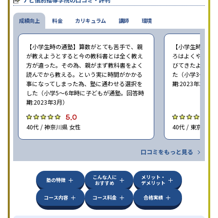
成績向上
料金
カリキュラム
講師
環境
【小学生時の通塾】算数がとても苦手で、親
【小学生時の通
が教えようとすると今の教科書とは全く教え
ろはよくやり方
方が違った。その為、親がまず教科書をよく
びてきたようで
読んでから教える。という実に時間がかかる
た（小学3〜6年
事になってしまった為、塾に通わせる選択を
期:2023年3月）
した（小学5〜6年時に子どもが通塾。回答時
期:2023年3月）
5.0
4
40代 / 神奈川県 女性
40代 / 東京都 女
口コミをもっと見る
こんな人に
メリット・
塾の特徴
おすすめ
デメリット
コース内容
コース料金
合格実績