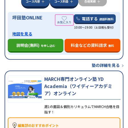
科目から受講可能
季節講習のみの受講可
発達障害
コース内容
コース料金
合格実績
の子どもに対応
坪田塾ONLINE
電話する
通話料無料
10:00～19:00（土日祝も受付）
地図を見る
説明会(無料)
料金などの資料請求
を申し込む
無料
塾の詳細を見る
MARCH専門オンライン塾 YD
Academia（ワイディーアカデミ
ア）オンライン
週1の面談＆個別カリキュラムでMARCH合格を目
指す！
編集部のおすすめポイント