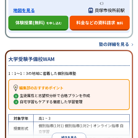
く）
地図を見る
貝塚市役所前駅
体験授業(無料)
料金などの資料請求
を申し込む
無料
塾の詳細を見る
大学受験予備校WAM
1：1～1：3の地域に密着した個別指導塾
編集部のおすすめポイント
生徒属性と志望校分析で合格プランを作成
自宅学習もケアする徹底した学習管理
対象学年
高1 ~ 3
個別指導(1対1)
個別指導(1対2~)
オンライン指導
自
授業形式
立学習
続きを見る