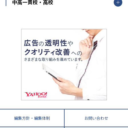
開成番長直伝！子どもの受験を成功させる方法
中高一貫校・高校
大学受験
武田塾
愛知県
静岡県
岐阜県
三重県
長野県
令和時代の失敗しない塾選び
資格取得・学び直し
山梨県
2020年代の教育
中学入試最前線
教育費・塾代
中学受験最前線
近畿
てら先生の教育業界基本メソッド
座談会
大学入試改革
大阪府
運動と遊びを考える
兵庫県
京都府
奈良県
和歌山県
教育全般
親子で極める家庭学習
滋賀県
令和の大学受験は情報戦！
大学受験塾の選び方
ママテクエグザム
情報Ⅰ、数学が苦手な人注目！最短距離の学力
中学受験に熱心な市区町村ランキング
中国
進化する中高一貫校・高校
アップ法
小学校受験
鳥取県
島根県
岡山県
広島県
山口県
悩み多き「大学受験」相談室
家庭教師
四国
英語・英会話・英検対策
徳島県
香川県
愛媛県
高知県
小学校教師が解説！中学受験のリアル
教育ニュース最前線
九州・沖縄
教育ジャーナリストが徹底解説！ 大学受験の羅
福岡県
佐賀県
長崎県
熊本県
大分県
針盤
宮崎県
鹿児島県
沖縄県
編集方針・編集体制
お問い合わせ