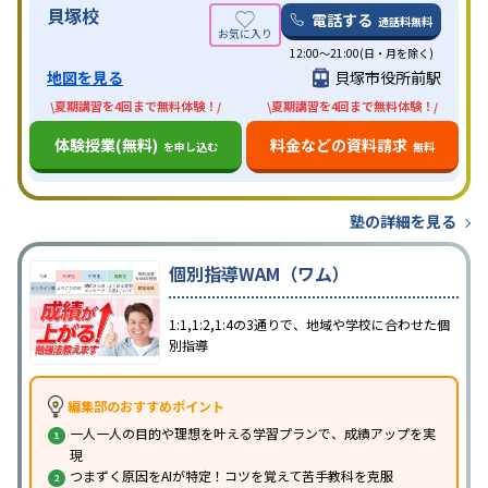
貝塚校
電話する
通話料無料
12:00～21:00(日・月を除く)
地図を見る
貝塚市役所前駅
\夏期講習を4回まで無料体験！/
\夏期講習を4回まで無料体験！/
体験授業(無料)
料金などの資料請求
を申し込む
無料
塾の詳細を見る
個別指導WAM（ワム）
1:1,1:2,1:4の3通りで、地域や学校に合わせた個
別指導
編集部のおすすめポイント
一人一人の目的や理想を叶える学習プランで、成績アップを実
現
つまずく原因をAIが特定！コツを覚えて苦手教科を克服