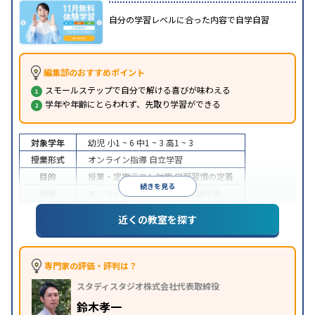
自分の学習レベルに合った内容で自学自習
編集部のおすすめポイント
スモールステップで自分で解ける喜びが味わえる
学年や年齢にとらわれず、先取り学習ができる
対象学年
幼児
小1 ~ 6
中1 ~ 3
高1 ~ 3
授業形式
オンライン指導
自立学習
目的
授業・定期テスト対策
学習習慣の定着
続きを見る
特徴
オンライン対応
1科目から受講可能
近くの教室を探す
専門家の評価・評判は？
スタディスタジオ株式会社代表取締役
鈴木孝一