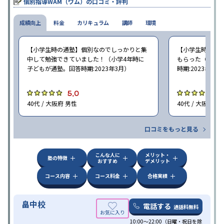
個別指導WAM（ワム）の口コミ・評判
成績向上
料金
カリキュラム
講師
環境
【小学生時の通塾】個別なのでしっかりと集
【小学生時の通
中して勉強できていました！（小学4年時に
もらった（小学5
子どもが通塾。回答時期:2023年3月）
時期:2023年3月
5.0
5
40代 / 大阪府 男性
40代 / 大阪府 女
口コミをもっと見る
こんな人に
メリット・
塾の特徴
おすすめ
デメリット
コース内容
コース料金
合格実績
畠中校
電話する
通話料無料
10:00～22:00（日曜・祝日を除