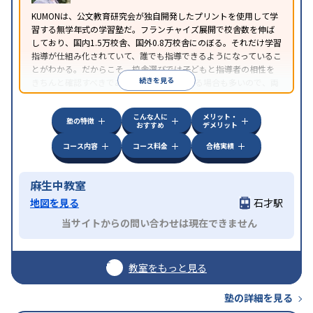
KUMONは、公文教育研究会が独自開発したプリントを使用して学
習する無学年式の学習塾だ。フランチャイズ展開で校舎数を伸ば
しており、国内1.5万校舎、国外0.8万校舎にのぼる。それだけ学習
指導が仕組み化されていて、誰でも指導できるようになっているこ
とがわかる。だからこそ、校舎選びでは子どもと指導者の相性を
続きを見る
きちんと確認すべきである。近所に2校舎ある場合も多いので、両
方見学してみることをオススメする。
こんな人に
メリット・
塾の特徴
おすすめ
デメリット
コース内容
コース料金
合格実績
麻生中教室
地図を見る
石才駅
当サイトからの問い合わせは現在できません
教室をもっと見る
塾の詳細を見る