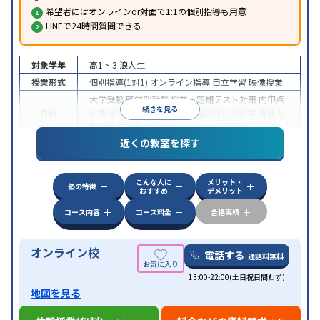
希望者にはオンラインor対面で1:1の個別指導も用意
LINEで24時間質問できる
対象学年
高1 ~ 3
浪人生
授業形式
個別指導(1対1)
オンライン指導
自立学習
映像授業
大学受験
医学部受験
授業・定期テスト対策
内申点
続きを見る
目的
対策
学習習慣の定着
総合型選抜(旧AO)対策
推薦入
試対策
学校別特化対策
近くの教室を探す
中高一貫校生に対応
授業の振替可能
不登校生に対
特徴
応
学習にPC・タブレットを利用
オンライン対応
1
科目から受講可能
こんな人に
メリット・
塾の特徴
おすすめ
デメリット
コース内容
コース料金
合格実績
オンライン校
電話する
通話料無料
13:00-22:00(土日祝日問わず)
地図を見る