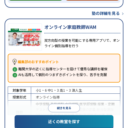
塾の詳細を見る
オンライン家庭教師WAM
双方向型の授業を可能にする専用アプリで、オン
ライン個別指導を行う
編集部のおすすめポイント
難関大学の近くに指導センターを設けて優秀な講師を確保
AIも活用して個別のつまずきポイントを探り、苦手を克服
対象学年
小1 ~ 6
中1 ~ 3
高1 ~ 3
浪人生
授業形式
オンライン指導
中学受験
高校受験
大学受験
医学部受験
授業・定期
続きを見る
テスト対策
内申点対策
学習習慣の定着
総合型選抜
目的
(旧AO)対策
推薦入試対策
英検(英語検定)対策
漢検
(漢字検定)対策
近くの教室を探す
中高一貫校生に対応
成績保証制度あり
授業の振替