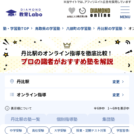
塾・学習塾TOP
鳥取県の学習塾
八頭町の学習塾
丹比駅の学習塾
オ
丹比駅のオンライン指導を徹底比較！
プロの識者がおすすめ塾を解説
丹比駅
変更
オンライン指導
変更
表示順について
全6件中 1〜6件を表示中
丹比駅の塾一覧
個別指導塾
集団塾
中学受験
高校受験
大学受験
授業・定期テスト対策
学習習慣の