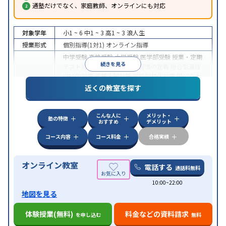
通塾だけでなく、家庭教師、オンラインにも対応
対象学年
小1 ~ 6
中1 ~ 3
高1 ~ 3
浪人生
授業形式
個別指導(1対1)
オンライン指導
中学受験
高校受験
大学受験
医学部受験
授業・定期
続きを見る
テスト対策
内申点対策
学習習慣の定着
総合型選抜
(旧AO)対策
推薦入試対策
学校別特化対策
国公立大
目的
対策
私大対策
共通テスト対策
英検(英語検定)対策
近くの教室を探す
漢検(漢字検定)対策
数学特化対策
英語・英会話特化
対策
その他科目別特化対策
こんな人に
メリット・
中高一貫校生に対応
授業の振替可能
不登校生に対
塾の特徴
おすすめ
デメリット
特徴
応
オンライン対応
1科目から受講可能
季節講習の
みの受講可
自習室あり
コース内容
コース料金
合格実績
オンライン教室
電話する
通話料無料
10:00~22:00
地図を見る
体験授業(無料)
料金などの資料請求
を申し込む
無料