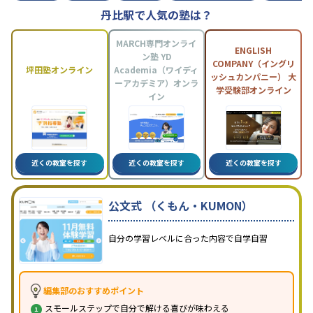
丹比駅で人気の塾は？
MARCH専門オンライ
ENGLISH
ン塾 YD
COMPANY（イングリ
坪田塾オンライン
Academia（ワイディ
ッシュカンパニー） 大
ーアカデミア）オンラ
学受験部オンライン
イン
近くの教室を探す
近くの教室を探す
近くの教室を探す
公文式 （くもん・KUMON）
自分の学習レベルに合った内容で自学自習
編集部のおすすめポイント
スモールステップで自分で解ける喜びが味わえる