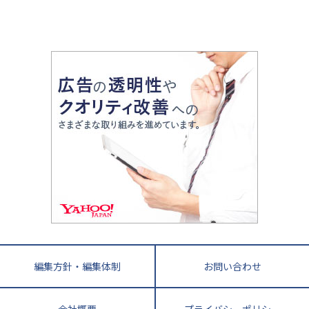
令和時代の失敗しない塾選び
資格取得・学び直し
山梨県
2020年代の教育
中学入試最前線
教育費・塾代
中学受験最前線
近畿
てら先生の教育業界基本メソッド
座談会
大学入試改革
大阪府
運動と遊びを考える
兵庫県
京都府
奈良県
和歌山県
教育全般
親子で極める家庭学習
滋賀県
令和の大学受験は情報戦！
大学受験塾の選び方
ママテクエグザム
情報Ⅰ、数学が苦手な人注目！最短距離の学力
中学受験に熱心な市区町村ランキング
中国
進化する中高一貫校・高校
アップ法
小学校受験
鳥取県
島根県
岡山県
広島県
山口県
悩み多き「大学受験」相談室
家庭教師
四国
英語・英会話・英検対策
徳島県
香川県
愛媛県
高知県
小学校教師が解説！中学受験のリアル
教育ニュース最前線
九州・沖縄
教育ジャーナリストが徹底解説！ 大学受験の羅
福岡県
佐賀県
長崎県
熊本県
大分県
針盤
宮崎県
鹿児島県
沖縄県
編集方針・編集体制
お問い合わせ
会社概要
プライバシーポリシー