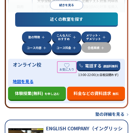
大学受験
医学部受験
授業・定期テスト対策
内申点
続きを見る
目的
対策
学習習慣の定着
総合型選抜(旧AO)対策
推薦入
試対策
学校別特化対策
近くの教室を探す
中高一貫校生に対応
授業の振替可能
不登校生に対
特徴
応
学習にPC・タブレットを利用
オンライン対応
1
科目から受講可能
こんな人に
メリット・
塾の特徴
おすすめ
デメリット
コース内容
コース料金
合格実績
オンライン校
電話する
通話料無料
13:00-22:00(土日祝日問わず)
地図を見る
体験授業(無料)
料金などの資料請求
を申し込む
無料
塾の詳細を見る
ENGLISH COMPANY（イングリッシ