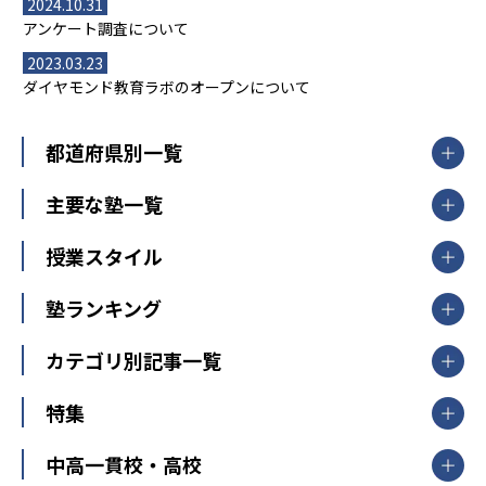
2024.10.31
アンケート調査について
2023.03.23
ダイヤモンド教育ラボのオープンについて
都道府県別一覧
北海道・東北
主要な塾一覧
北海道
青森県
岩手県
宮城県
秋田県
【掲載塾一覧を見る】
授業スタイル
山形県
福島県
臨海セミナー
関東
個別指導
塾ランキング
東京個別指導学院
東京都
神奈川県
埼玉県
千葉県
茨城県
集団授業
個別指導塾TOMAS
栃木県
群馬県
中学受験ランキング
カテゴリ別記事一覧
オンライン指導
明光義塾
大学受験ランキング
北陸
映像授業
ナビ個別指導学院
中学受験
特集
新潟県
富山県
石川県
福井県
個別教室のトライ
高校受験
東進ハイスクール
中部
開成番長直伝！子どもの受験を成功させる方法
中高一貫校・高校
大学受験
武田塾
愛知県
静岡県
岐阜県
三重県
長野県