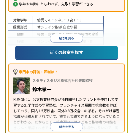
学年や年齢にとらわれず、先取り学習ができる
対象学年
幼児
小1 ~ 6
中1 ~ 3
高1 ~ 3
授業形式
オンライン指導
自立学習
目的
授業・定期テスト対策
学習習慣の定着
続きを見る
特徴
オンライン対応
1科目から受講可能
近くの教室を探す
専門家の評価・評判は？
スタディスタジオ株式会社代表取締役
鈴木孝一
KUMONは、公文教育研究会が独自開発したプリントを使用して学
習する無学年式の学習塾だ。フランチャイズ展開で校舎数を伸ば
しており、国内1.5万校舎、国外0.8万校舎にのぼる。それだけ学習
指導が仕組み化されていて、誰でも指導できるようになっているこ
とがわかる。だからこそ、校舎選びでは子どもと指導者の相性を
続きを見る
きちんと確認すべきである。近所に2校舎ある場合も多いので、両