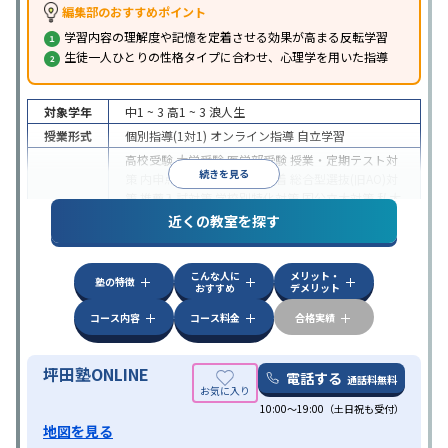
編集部のおすすめポイント
学習内容の理解度や記憶を定着させる効果が高まる反転学習
生徒一人ひとりの性格タイプに合わせ、心理学を用いた指導
対象学年
中1 ~ 3
高1 ~ 3
浪人生
授業形式
個別指導(1対1)
オンライン指導
自立学習
高校受験
大学受験
医学部受験
授業・定期テスト対
続きを見る
策
内申点対策
学習習慣の定着
総合型選抜(旧AO)対
策
推薦入試対策
学校別特化対策
国公立大対策
私大
目的
対策
共通テスト対策
英検(英語検定)対策
漢検(漢字
近くの教室を探す
検定)対策
数学特化対策
英語・英会話特化対策
その
他科目別特化対策
こんな人に
メリット・
中高一貫校生に対応
授業の振替可能
不登校生に対
塾の特徴
おすすめ
デメリット
応
学習にPC・タブレットを利用
オンライン対応
1
特徴
科目から受講可能
季節講習のみの受講可
発達障害
コース内容
コース料金
合格実績
の子どもに対応
坪田塾ONLINE
電話する
通話料無料
10:00～19:00（土日祝も受付）
地図を見る