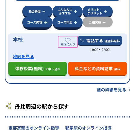
特徴
可能
不登校生に対応
学習にPC・タブレットを利用
こんな人に
メリット・
オンライン対応
1科目から受講可能
塾の特徴
おすすめ
デメリット
コース内容
コース料金
合格実績
本校
電話する
通話料無料
10:00〜22:00
地図を見る
体験授業(無料)
料金などの資料請求
を申し込む
無料
塾の詳細を見る
丹比周辺の駅から探す
東郡家駅のオンライン指導
郡家駅のオンライン指導