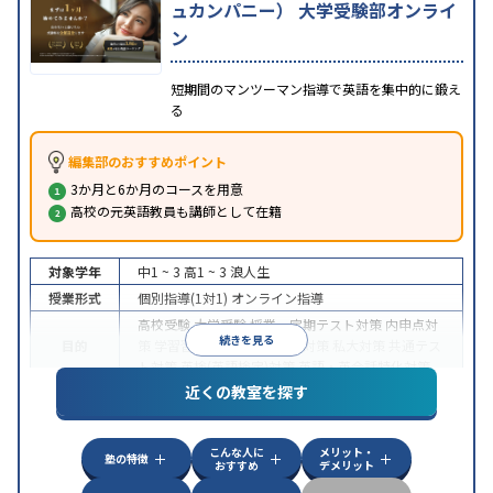
ュカンパニー） 大学受験部オンライ
ン
短期間のマンツーマン指導で英語を集中的に鍛え
る
編集部のおすすめポイント
3か月と6か月のコースを用意
高校の元英語教員も講師として在籍
対象学年
中1 ~ 3
高1 ~ 3
浪人生
授業形式
個別指導(1対1)
オンライン指導
高校受験
大学受験
授業・定期テスト対策
内申点対
続きを見る
目的
策
学習習慣の定着
国公立大対策
私大対策
共通テス
ト対策
英検(英語検定)対策
英語・英会話特化対策
近くの教室を探す
中高一貫校生に対応
授業の振替可能
不登校生に対
特徴
応
学習にPC・タブレットを利用
オンライン対応
1
科目から受講可能
こんな人に
メリット・
塾の特徴
おすすめ
デメリット