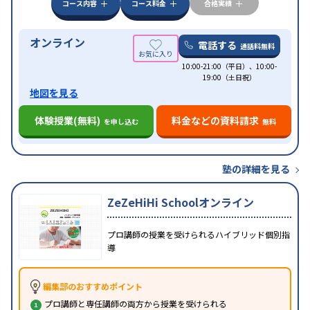
コース内容
コース料金
合格実績
オンライン
電話する
通話料無料
10:00-21:00（平日）、10:00-
19:00（土日祝）
地図を見る
体験授業(無料)
料金などの資料請求
を申し込む
無料
塾の詳細を見る
ZeZeHiHi Schoolオンライン
プロ講師の授業を受けられるハイブリッド個別指
導
編集部のおすすめポイント
プロ講師と専任講師の両方から授業を受けられる