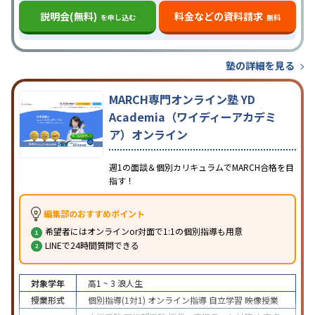
説明会(無料)
料金などの資料請求
を申し込む
無料
塾の詳細を見る
MARCH専門オンライン塾 YD
Academia（ワイディーアカデミ
ア）オンライン
週1の面談＆個別カリキュラムでMARCH合格を目
指す！
編集部のおすすめポイント
希望者にはオンラインor対面で1:1の個別指導も用意
LINEで24時間質問できる
対象学年
高1 ~ 3
浪人生
授業形式
個別指導(1対1)
オンライン指導
自立学習
映像授業