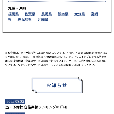
九州・沖縄
福岡県
佐賀県
長崎県
熊本県
大分県
宮崎
県
鹿児島県
沖縄県
※教育機関、塾・予備校等によるPR情報については、<PR>、<sponsored contents>など
を明示します。また、一部の記事・検索機能において、アフィリエイトプログラム等を利
用した提携機関・企業のサービス紹介を行っています。サービス内容や申し込み方法等に
ついては、リンク先の各サービスのページにある詳細情報を確認してください。
お知らせ
2025.08.23
塾・予備校 合格実績ランキングの詳細