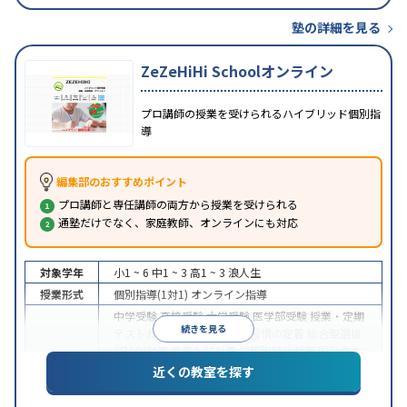
塾の詳細を見る
ZeZeHiHi Schoolオンライン
プロ講師の授業を受けられるハイブリッド個別指
導
編集部のおすすめポイント
プロ講師と専任講師の両方から授業を受けられる
通塾だけでなく、家庭教師、オンラインにも対応
対象学年
小1 ~ 6
中1 ~ 3
高1 ~ 3
浪人生
授業形式
個別指導(1対1)
オンライン指導
中学受験
高校受験
大学受験
医学部受験
授業・定期
続きを見る
テスト対策
内申点対策
学習習慣の定着
総合型選抜
(旧AO)対策
推薦入試対策
学校別特化対策
国公立大
目的
対策
私大対策
共通テスト対策
英検(英語検定)対策
近くの教室を探す
漢検(漢字検定)対策
数学特化対策
英語・英会話特化
対策
その他科目別特化対策