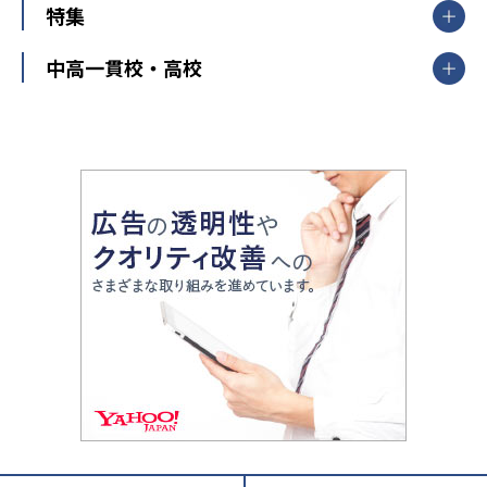
中学受験
特集
新潟県
富山県
石川県
福井県
個別教室のトライ
高校受験
東進ハイスクール
中部
開成番長直伝！子どもの受験を成功させる方法
中高一貫校・高校
大学受験
武田塾
愛知県
静岡県
岐阜県
三重県
長野県
令和時代の失敗しない塾選び
資格取得・学び直し
山梨県
2020年代の教育
中学入試最前線
教育費・塾代
中学受験最前線
近畿
てら先生の教育業界基本メソッド
座談会
大学入試改革
大阪府
運動と遊びを考える
兵庫県
京都府
奈良県
和歌山県
教育全般
親子で極める家庭学習
滋賀県
令和の大学受験は情報戦！
大学受験塾の選び方
ママテクエグザム
情報Ⅰ、数学が苦手な人注目！最短距離の学力
中学受験に熱心な市区町村ランキング
中国
進化する中高一貫校・高校
アップ法
小学校受験
鳥取県
島根県
岡山県
広島県
山口県
悩み多き「大学受験」相談室
家庭教師
四国
英語・英会話・英検対策
徳島県
香川県
愛媛県
高知県
小学校教師が解説！中学受験のリアル
教育ニュース最前線
九州・沖縄
教育ジャーナリストが徹底解説！ 大学受験の羅
福岡県
佐賀県
長崎県
熊本県
大分県
針盤
宮崎県
鹿児島県
沖縄県