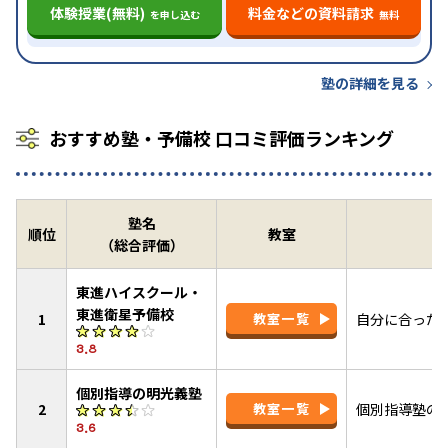
体験授業(無料)
料金などの資料請求
を申し込む
無料
塾の詳細を見る
おすすめ塾・予備校 口コミ評価ランキング
塾名
順位
教室
（総合評価）
東進ハイスクール・
東進衛星予備校
1
教室一覧
自分に合った
3.8
個別指導の明光義塾
2
教室一覧
個別指導塾の
3.6