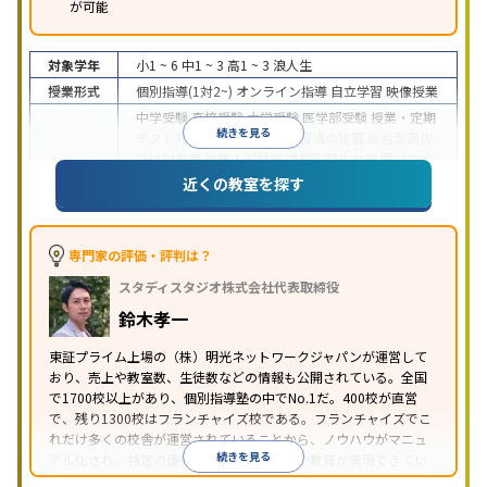
が可能
対象学年
小1 ~ 6
中1 ~ 3
高1 ~ 3
浪人生
授業形式
個別指導(1対2~)
オンライン指導
自立学習
映像授業
中学受験
高校受験
大学受験
医学部受験
授業・定期
続きを見る
テスト対策
内申点対策
学習習慣の定着
総合型選抜
(旧AO)対策
推薦入試対策
学校別特化対策
国公立大
目的
対策
私大対策
共通テスト対策
英検(英語検定)対策
近くの教室を探す
漢検(漢字検定)対策
数学特化対策
英語・英会話特化
対策
その他科目別特化対策
中高一貫校生に対応
特待生・奨学金制度あり
授業
専門家の評価・評判は？
の振替可能
不登校生に対応
学習にPC・タブレット
スタディスタジオ株式会社代表取締役
特徴
を利用
オンライン対応
1科目から受講可能
季節講
習のみの受講可
発達障害の子どもに対応
自習室あ
鈴木孝一
り
※2023年3月調査。
小学校高学年の個別指導塾アンケート調査方法
を参
東証プライム上場の（株）明光ネットワークジャパンが運営して
おり、売上や教室数、生徒数などの情報も公開されている。全国
照
で1700校以上があり、個別指導塾の中でNo.1だ。400校が直営
で、残り1300校はフランチャイズ校である。フランチャイズでこ
れだけ多くの校舎が運営されていることから、ノウハウがマニュ
続きを見る
アル化され、特定の優秀な人材に依存しない教育が実現できてい
ることが推測される。