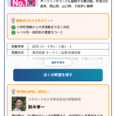
オンラインのコースも展開する集団塾。校舎は広
島県、岡山県、山口県、大阪府に展開
編集部のおすすめポイント
小学校受験から大学受験まで広く対応
レベル別・目的別の豊富なコース
対象学年
幼児
小1 ~ 6
中1 ~ 3
高1 ~ 3
授業形式
集団授業
オンライン指導
映像授業
中学受験
高校受験
大学受験
授業・定期テスト対策
続きを見る
内申点対策
学習習慣の定着
推薦入試対策
学校別特
目的
化対策
国公立大対策
私大対策
共通テスト対策
英検
(英語検定)対策
近くの教室を探す
中高一貫校生に対応
特待生・奨学金制度あり
入塾
に学力基準あり
学習にPC・タブレットを利用
オン
特徴
ライン対応
1科目から受講可能
季節講習のみの受講
専門家の評価・評判は？
可
自習室あり
スタディスタジオ株式会社代表取締役
鈴木孝一
鷗州塾は、AIC鷗州グループが展開する、幼児部から高等部までを