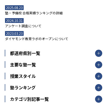
2025.08.23
塾・予備校 合格実績ランキングの詳細
2024.10.31
アンケート調査について
2023.03.23
ダイヤモンド教育ラボのオープンについて
都道府県別一覧
北海道・東北
主要な塾一覧
北海道
青森県
岩手県
宮城県
秋田県
【掲載塾一覧を見る】
授業スタイル
山形県
福島県
臨海セミナー
関東
個別指導
塾ランキング
東京個別指導学院
東京都
神奈川県
埼玉県
千葉県
茨城県
集団授業
個別指導塾TOMAS
栃木県
群馬県
中学受験ランキング
カテゴリ別記事一覧
オンライン指導
明光義塾
大学受験ランキング
北陸
映像授業
ナビ個別指導学院