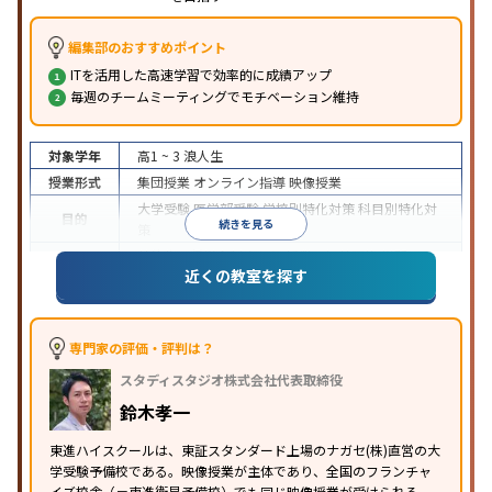
編集部のおすすめポイント
ITを活用した高速学習で効率的に成績アップ
毎週のチームミーティングでモチベーション維持
対象学年
高1 ~ 3
浪人生
授業形式
集団授業
オンライン指導
映像授業
大学受験
医学部受験
学校別特化対策
科目別特化対
目的
続きを見る
策
特待生・奨学金制度あり
授業の振替可能
学習に
近くの教室を探す
特徴
PC・タブレットを利用
1科目から受講可能
季節講
習のみの受講可
※2024年6月調査。
大学受験塾・予備校のアンケート調査方法
を参照
専門家の評価・評判は？
スタディスタジオ株式会社代表取締役
鈴木孝一
東進ハイスクールは、東証スタンダード上場のナガセ(株)直営の大
学受験予備校である。映像授業が主体であり、全国のフランチャ
イズ校舎（＝東進衛星予備校）でも同じ映像授業が受けられる