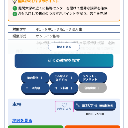
編集部のおすすめポイント
難関大学の近くに指導センターを設けて優秀な講師を確保
AIも活用して個別のつまずきポイントを探り、苦手を克服
対象学年
小1 ~ 6
中1 ~ 3
高1 ~ 3
浪人生
授業形式
オンライン指導
中学受験
高校受験
大学受験
医学部受験
授業・定期
続きを見る
テスト対策
内申点対策
学習習慣の定着
総合型選抜
目的
(旧AO)対策
推薦入試対策
英検(英語検定)対策
漢検
(漢字検定)対策
近くの教室を探す
中高一貫校生に対応
成績保証制度あり
授業の振替
特徴
可能
不登校生に対応
学習にPC・タブレットを利用
こんな人に
メリット・
オンライン対応
1科目から受講可能
塾の特徴
おすすめ
デメリット
コース内容
コース料金
合格実績
本校
電話する
通話料無料
10:00〜22:00
地図を見る