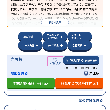
対象した学習塾だ。塾だけでなく学校も運営しており、広島市に
開校したAICJ中学校・高等学校は2009年当時、西日本初の国際バ
カロレア認定校であった。2027年には京都にも開校を予定してお
り、AIC鷗州グループが、国際社会で活躍するリーダーの育成に相
続きを見る
当の力を入れていることがわかる。鷗州塾からAICJ中学校への合
格者は当然に多く、AICJ中高を目指すなら第一候補の塾となるだ
ろう。
こんな人に
メリット・
塾の特徴
おすすめ
デメリット
コース内容
コース料金
合格実績
岩国校
電話する
通話料無料
9:00～19:00(日曜･祝日を除く)
地図を見る
岩国駅
体験授業(無料)
料金などの資料請求
を申し込む
無料
塾の詳細を見る