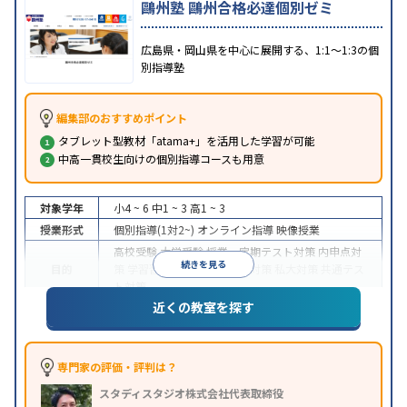
鷗州塾 鷗州合格必達個別ゼミ
広島県・岡山県を中心に展開する、1:1～1:3の個
別指導塾
編集部のおすすめポイント
タブレット型教材「atama+」を活用した学習が可能
中高一貫校生向けの個別指導コースも用意
対象学年
小4 ~ 6
中1 ~ 3
高1 ~ 3
授業形式
個別指導(1対2~)
オンライン指導
映像授業
高校受験
大学受験
授業・定期テスト対策
内申点対
続きを見る
目的
策
学習習慣の定着
国公立大対策
私大対策
共通テス
ト対策
近くの教室を探す
中高一貫校生に対応
授業の振替可能
学習にPC・タ
特徴
ブレットを利用
オンライン対応
1科目から受講可能
季節講習のみの受講可
自習室あり
専門家の評価・評判は？
スタディスタジオ株式会社代表取締役