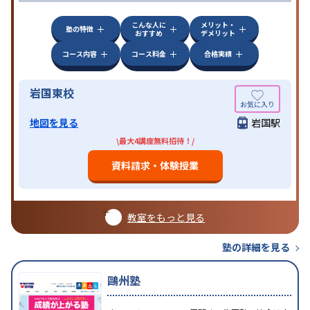
こんな人に
メリット・
塾の特徴
おすすめ
デメリット
コース内容
コース料金
合格実績
岩国東校
地図を見る
岩国駅
\最大4講座無料招待！/
資料請求・体験授業
教室をもっと見る
塾の詳細を見る
鷗州塾