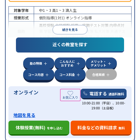
対象学年
中1 ~ 3
高1 ~ 3
浪人生
授業形式
個別指導(1対1)
オンライン指導
高校受験
大学受験
授業・定期テスト対策
内申点対
続きを見る
目的
策
学習習慣の定着
国公立大対策
私大対策
共通テス
ト対策
英検(英語検定)対策
英語・英会話特化対策
近くの教室を探す
中高一貫校生に対応
授業の振替可能
不登校生に対
特徴
応
学習にPC・タブレットを利用
オンライン対応
1
科目から受講可能
こんな人に
メリット・
塾の特徴
おすすめ
デメリット
コース内容
コース料金
合格実績
オンライン
電話する
通話料無料
10:00-21:00（平日）、10:00-
19:00（土日祝）
地図を見る
体験授業(無料)
料金などの資料請求
を申し込む
無料