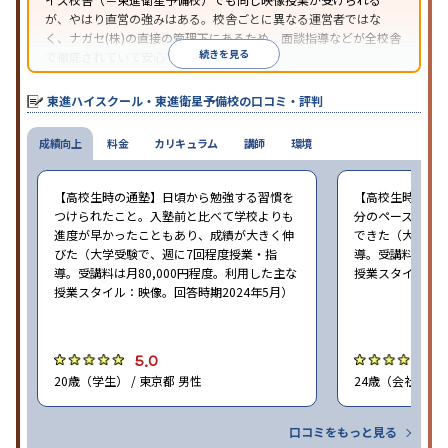
が、やはり直営の強みはある。校舎ごとに異なる運営者ではな
く、ナガセ(株)の直接の管理下にあるため、面談指導などが全校舎
続きを見る
で徹底されていて安心できる。
東進衛星予備校は、運営会社により指導方針や校舎のルールが異
なる。体験授業では、授業のみで判断するのではなく、担当者や
東進ハイスクール・東進衛星予備校の口コミ・評判
校舎雰囲気、校舎での合格実績などを確認すると良いだろう。
成績向上
料金
カリキュラム
講師
環境
【高校生時の通塾】日頃から勉強する習慣を
【高校生時の通
つけられたこと。入塾前と比べて学校よりも
分のペースで進
進度が早かったこともあり、成績が大きく伸
できた（大学受験
びた（大学受験で、週に7回程度授業・指
導。受講料は月8
導。受講料は月80,000円程度。利用した主な
授業スタイル：映
授業スタイル：映像。回答時期2024年5月）
5.0
5
20歳（学生） / 東京都 男性
24歳（会社員<正
口コミをもっと見る