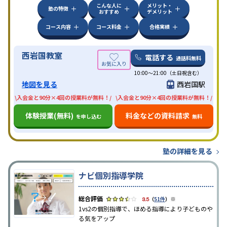
こんな人に
メリット・
塾の特徴
おすすめ
デメリット
コース内容
コース料金
合格実績
西岩国教室
電話する
通話料無料
10:00〜21:00（土日祝含む）
地図を見る
西岩国駅
\入会金と90分×4回の授業料が無料！/
\入会金と90分×4回の授業料が無料！/
体験授業(無料)
料金などの資料請求
を申し込む
無料
塾の詳細を見る
ナビ個別指導学院
※
3.5
（
51件
）
1vs2の個別指導で、ほめる指導により子どものや
る気をアップ