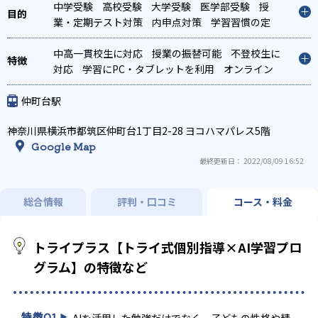
中学受験
高校受験
大学受験
医学部受験
授
業・定期テスト対策
内申点対策
学習習慣の定
着
総合型選抜(旧AO)対策
推薦入試対策
学校別
特化対策
中高一貫校生に対応
国公立大対策
授業の振替可能
私大対策
共通テスト対
不登校生に
策
対応
英検(英語検定)対策
学習にPC・タブレットを利用
漢検(漢字検定)対策
オンライン
数
学特化対策
対応
1科目から受講可能
英語・英会話特化対策
季節講習のみの受講
その他科目別
特化対策
可
発達障害の子どもに対応
自習室あり
仲町台駅
神奈川県横浜市都筑区仲町台1丁目2-28 ヨコハマパレス5階
Google Map
最終更新日： 2022/08/09 16:52
総合情報
評判・口コミ
コース・料金
トライプラス【トライ式個別指導×AI学習プロ
グラム】の特徴など
特徴
01
AIを活用した勉強だけでなく、子どもの性格や精