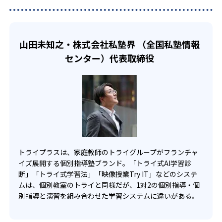
た、テスト頻出問題の対策を生徒の理解度に合わせて行え
る。
る。
高校生
志望校に合わせた学習をしたい人におすすめ
山田未知之・株式会社私塾界 （全国私塾情報
高校生コースでは、早期に志望校や志望学部を決める。志
センター）代表取締役
望校合格に向けて的確な学習を進める。教科書や授業進度
に対応したAI学習プログラムでは、自分の理解度にあわせ
た勉強が可能。映像学習サービス「Try IT」も利用でき、隙
間時間の勉強や、苦手単元の復習など、自主学習の質も高
めてくれる。
トライプラスは、家庭教師のトライグループがフランチャ
イズ展開する個別指導塾ブランド。「トライ式AI学習診
断」「トライ式学習法」「映像授業Try IT」などのシステ
ムは、個別教室のトライと同様だが、1対2の個別指導・個
別指導と演習を組み合わせた学習システムに違いがある。