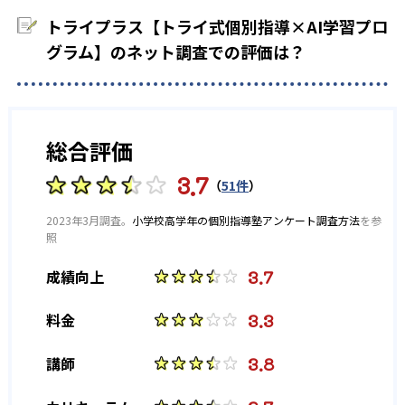
トライプラス【トライ式個別指導×AI学習プロ
グラム】のネット調査での評価は？
総合評価
3.7
（
51件
）
2023年3月調査。
小学校高学年の個別指導塾アンケート調査方法
を参
照
3.7
成績向上
3.3
料金
3.8
講師