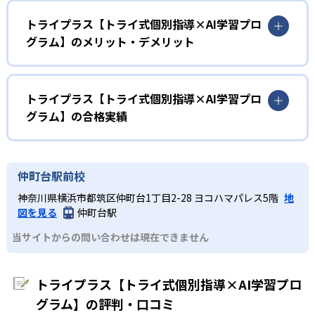
習30分」の1コマ90分の授業となっている。個別指導時
勉強が苦手の人におすすめ
は、質問をしたり、分かるまで指導してもらえる。トライ
トライプラス【トライ式個別指導×AI学習プロ
プラスの個別指導は対話式のため、わかったつもりを防止
グラム】のメリット・デメリット
トライプラスの小学生コースは学習習慣の基礎固めを目標
できる。
としている。個別指導により「わかるまで」「できるま
どんなメリットがある？
個別指導後、演習の時間がある。演習では、類似問題を解
で」対応し、勉強する楽しさを実感できる。また、一人一
き、知識の定着を図る。問題を解けた自信にもなる。
人のレベルや性格に合わせた指導を行っているため、やる
トライプラスの最大のメリットは、個別指導とAI学習プロ
トライプラス【トライ式個別指導×AI学習プロ
気を維持しやすい。
グラムをかけ合わせていること。トライ式AI学習診断やAI
02
トライ式AI学習診断で苦手分析
グラム】の合格実績
学習プログラムなどにより、一人ひとりの学習状況を把握
中学生
しながら個別指導が進められる。
トライ式AI学習診断は、膨大な学習データに基づいてい
トライプラス【トライ式個別指導×AI学習プログラ
自分のペースで進めたい人におすすめ
る。トライ式AI学習診断により、3年分の全単元の理解度を
ム】の合格実績は？
また、映像授業「Try IT」を使用することで、講師がいなく
仲町台駅前校
1教科10分で分析可能。理解度に合わせた効率的な学習を実
トライプラスはAI学習診断により苦手を分析できる。ま
ても苦手対策ができたり、自分で学習を進めたりすること
トライプラスの公式サイトでは合格実績を公開していない
現。
た、AI学習プログラムにて一人ひとりに合った学習カリキ
ができる。1人の生徒に対して、講師以外に教室長が生徒に
神奈川県横浜市都筑区仲町台1丁目2-28 ヨコハマパレス5階
地
が、教室によっては個別の教室の公式サイトに記載してい
ュラムが作成される。自分の理解度に合わせて進められ
関わってくれる体制も整っていて、技術の面でも人の面で
図を見る
仲町台駅
03
るので確認できる。記載がない場合、志望校への実績があ
る。
も学習サポートが充実していると言える。
AI学習プログラムで一人ひとりに進度を合わせ
るかどうかは通う予定の教室に問い合わせたい。
当サイトからの問い合わせは現在できません
短時間で客観的に全単元の理解度を知ることができるの
どんなデメリットがある？
る
で、講師の力量にかかわらず自分の苦手を把握することが
デメリットを挙げるとすれば、同じ教室に小学生から高校
できる。この結果を基に、講師が生徒の現状を常に把握
トライプラス【トライ式個別指導×AI学習プロ
AI学習プログラムは教科書や授業進度に完全対応。一人ひ
生までいることである。幅広い生徒層に対して、講師が対
し、最短距離で成果が上がるための学習プランを立ててく
とりに合わせた学習カリキュラムを作成してくれる。ま
グラム】の評判・口コミ
応しきれない、または適切な講師の数が少ない可能性もあ
れる。