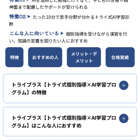
神面まで配慮したサポートが受けられる
特徴
02
たった10分で苦手分野が分かるトライ式AI学習診
断
こんな人に向いている
個別指導を受けながら演習を行
い、知識の定着を図りたい人におすすめ
メリット・デ
特徴
おすすめの人
合格実績
メリット
トライプラス【トライ式個別指導×AI学習プロ
グラム】の特徴
01
個別指導×演習のオリジナル学習システム
トライプラス【トライ式個別指導×AI学習プロ
グラム】はこんな人におすすめ
トライプラスは、個別指導と演習を組み合わせた学習シス
テム。コースにもよるが、基本は、「個別指導60分+問題演
小学生