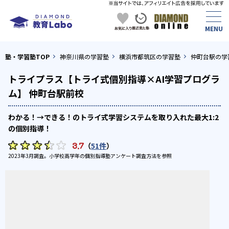
塾・学習塾TOP
神奈川県の学習塾
横浜市都筑区の学習塾
仲町台駅の学
トライプラス【トライ式個別指導×AI学習プログラ
ム】 仲町台駅前校
わかる！→できる！のトライ式学習システムを取り入れた最大1:2
の個別指導！
3.7
（
51件
）
2023年3月調査。
小学校高学年の個別指導塾アンケート調査方法
を参照