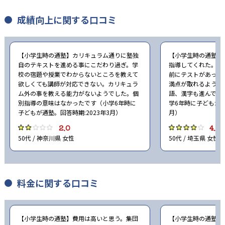
成績向上に関する口コミ
【小学生時の通塾】カリキュラム通りに塾独
【小学生時の通塾】
自のテキストを進める事にこだわり過ぎ。学
指導してくれた。 
校の宿題や授業でわからないところを教えて
前にテストがあって
欲しくても講師が対応できない。カリキュラ
満点が取れるように
ム外の事を教える能力がないようでした。個
語、漢字も進んで勉
別指導の意味はなかったです（小学6年時に
学6年時に子どもが通
子どもが通塾。回答時期:2023年3月）
月）
2.0
4.0
50代 / 神奈川県 女性
50代 / 埼玉県 女性
料金に関する口コミ
【小学生時の通塾】費用は高いと思う。集団
【小学生時の通塾】