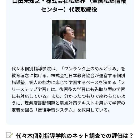
山田未知之・株式会社私塾界 （全国私塾情報
集団指導ではないため、生徒同士で競争したり、励まし合
センター）代表取締役
ったりする機会が少ない可能性がある。
代々木個別指導学院は、「ワンランク上のめんどうみ」を
教育理念に掲げる、株式会社日本教育協会が運営する個別
指導塾。個人の能力に応じて学習するペースを決める「フ
リーステップ学習」は、復習型の学習にも先取り型の学習
にも対応している。また、分かったつもりで終わらないよ
うに、理解度診断問題と弱点対策テキストを用いて学習の
定着を図る「反復学習システム」を採用している。
代々木個別指導学院のネット調査での評価は？