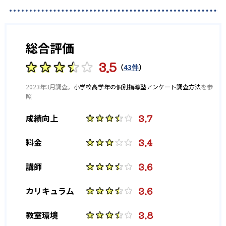
総合評価
3.5
（
43件
）
2023年3月調査。
小学校高学年の個別指導塾アンケート調査方法
を参
照
3.7
成績向上
3.4
料金
3.6
講師
3.6
カリキュラム
3.8
教室環境