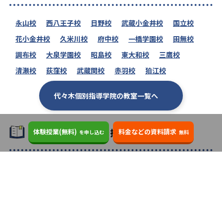
永山校
西八王子校
日野校
武蔵小金井校
国立校
花小金井校
久米川校
府中校
一橋学園校
田無校
調布校
大泉学園校
昭島校
東大和校
三鷹校
清瀬校
荻窪校
武蔵関校
赤羽校
狛江校
代々木個別指導学院の教室一覧へ
類似の塾ブランドを探す
体験授業(無料)
料金などの資料請求
を申し込む
無料
個別教室のトライ
3.7