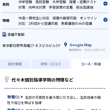
中学受験
高校受験
大学受験
授業・定期テスト
対策
内申点対策
学習習慣の定着
総合型選抜
(旧AO)対策
推薦入試対策
学校別特化対策
国公
立大対策
中高一貫校生に対応
私大対策
共通テスト対策
授業の振替可能
英検(英語
オンライン
検定)対策
対応
1科目から受講可能
数学特化対策
その他科目別特化対策
季節講習のみの受講
可
自習室あり
高幡不動駅
Google Map
東京都日野市高幡17−8 スピカビル3Ｆ
最終更新日： 2022/12/08 11:37
総合情報
評判・口コミ
コース・料金
代々木個別指導学院の特徴など
特徴
01
生徒の可能性を最大限に引き出し、生徒自身の個
性や自己を伸ばす指導
特徴
02