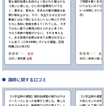
塾も個別指導も名前のよく知られた塾はかな
て問題を解く形式で
り高いと感じる。ひと月の塾費用だけでな
けではないのでちょ
く、春休み、夏休み、冬休みの集中講座は金
5〜6年時に子どもが通
額が跳ね上がる。 ただ、先生たちは公立小の
月）
教諭とは比べ物にならないくらい熱心で子供
たちに真剣に勉強を教えてくれている。 大手
ではない塾では費用は抑えられると思うが、
やはり実績や情報が少ない。 それを考える
と、ある程度の金額は妥当で出費は仕方ない
とも思う（小学4年時に子どもが通塾。回答
時期:2023年3月）
3.0
3.0
30代 / 東京都 女性
40代 / 神奈川県 女性
講師に関する口コミ
【小学生時の通塾】個別指導塾の魅力はやは
【小学生時の通塾】
り一人一人に合った指導だと感じる。親しみ
か知らないため判断
やすさはあるが、勉強面では切り替えてしっ
は親にも丁寧に説明