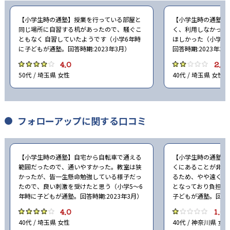
【小学生時の通塾】授業を行っている部屋と
【小学生時の通塾】
同じ場所に自習する机があったので、騒ぐこ
く、利用しなかった
ともなく 自習していたようです（小学6年時
ほしかった（小学5
に子どもが通塾。回答時期:2023年3月）
回答時期:2023年3
4.0
2.0
50代 / 埼玉県 女性
40代 / 埼玉県 女性
フォローアップに関する口コミ
【小学生時の通塾】自宅から自転車で通える
【小学生時の通塾】
範囲だったので、通いやすかった。教室は狭
くにあることが非常
かったが、皆一生懸命勉強している様子だっ
るため、やや遠くて
たので、良い刺激を受けたと思う（小学5〜6
となっており負担に
年時に子どもが通塾。回答時期:2023年3月）
子どもが通塾。回答時
4.0
1.0
40代 / 埼玉県 女性
40代 / 神奈川県 女性