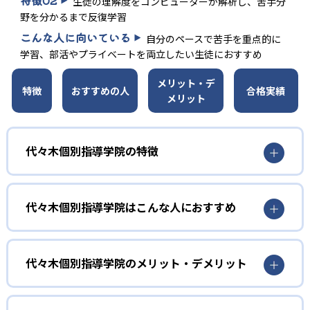
生徒の理解度をコンピューターが解析し、苦手分
野を分かるまで反復学習
こんな人に向いている
自分のペースで苦手を重点的に
学習、部活やプライベートを両立したい生徒におすすめ
メリット・デ
特徴
おすすめの人
合格実績
メリット
代々木個別指導学院の特徴
01
代々木方式の成績アップ方程式で志望校合格を
代々木個別指導学院はこんな人におすすめ
目指す
自分のペースで学習を進めていきたい人向け
代々木個別指導学院では、分かったつもりで終わらせない
数ある学習、対策コースの中から生徒の希望や学習状況に
代々木個別指導学院のメリット・デメリット
徹底指導を行っている。正しい学習習慣を身につけた生徒
合わせて細かくカリキュラムを作成している。苦手分野に
は、成長の糧となる成功体験を味わう機会が増え、その結
くわえて実学年より上の授業も受けたい場合は、苦手分野
どんなメリットがある？
果志望校合格レベルまで成績を上げることが可能だ。
と上学年の予習を兼ねた受講が可能。覚えるまでの速さや