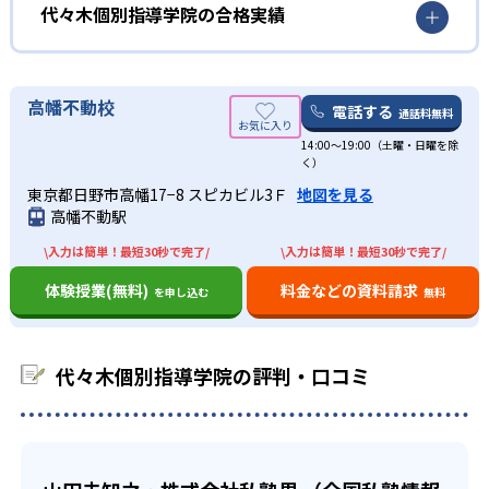
中学生コースは公立や私立高校対策も兼ねて、面接から学
どんな生徒でもその生徒にあった効率的な指導、納得のい
代々木個別指導学院の合格実績
問題が解けるようになるまでの時間を考え、先を見越して
力試験、作文の基礎指導も含んでいる。高校入試対策の他
く授業が受講できる。代々木個別指導学院は勉強を進んで
早めに予習をしたい場合は先取り学習が対応可能。
には定期テストの対策や苦手克服に対応しているので、自
やりたいと生徒に思ってもらうよう指導することはもちろ
代々木個別指導学院の合格実績は？
理解するまでに時間がかかる生徒には、ゆっくり同分野の
分に合ったコースを選択できる。高校生コースでは定期テ
ん、生徒に勉強を最後までやりとげたい、自分でやれたと
代々木個別指導学院は、合格実績は公式サイトに記載され
内容を指導。それぞれの生徒に合ったカリキュラムで成績
高幡不動校
スト対策から一般入試、推薦対策、総合型選抜（AO入
思ってもらえるように、じっくりと教える指導を行ってい
電話する
通話料無料
ていない。志望校への実績があるかどうかは、資料を請求
アップが見込める。
試）、内部進学対策など幅広いニーズに対応している。
る。
14:00～19:00（土曜・日曜を除
するか各教室に問い合わせしてほしい。
部活や習い事などのプライベートを両立したい生徒
く）
担当講師とは別に総合学習アドバイザーが生徒を随時見守
02
に向け
るため、挫折することなく勉強できる環境が整っている。
東京都日野市高幡17−8 スピカビル3Ｆ
地図を見る
生徒の理解度をコンピューターが解析し、苦手
教室受講とは別に自宅で個別指導の受講が可能なオンライ
高幡不動駅
分野を分かるまで反復学習
生徒と受講可能な時間を相談した後、生徒の部活時間や学
ン個別指導コースもある。
校が終わる時間など、プライベートに合った時間割を作
\入力は簡単！最短30秒で完了/
\入力は簡単！最短30秒で完了/
急な用事ができて休みたい場合については別の日へ無料で
代々木個別指導学院ではコンピューター弱点克服システム
成。曜日から時間まで自由なスケジュールで通塾可能だ。
体験授業(無料)
料金などの資料請求
を申し込む
無料
振替ができる。また1教科から受講選択が可能で、1カ月に1
を採用している。これにより生徒自身の苦手分野を深く解
塾に通いながら習い事や部活動に専念できるため、プライ
度授業のコマ数や受講科目を変更することができる。
析し、間違えやすい出題傾向、問題文章などを基に出され
ベートと両立できる。
た問題を反復して学習できる。そのため、生徒が苦手を克
代々木個別指導学院は、塾に通う際や塾内でのなんらかの
服し、忘れることなく学力が身につく。
代々木個別指導学院の評判・口コミ
事故があった場合に補償してくれる「塾総合保険」に加入
している。最低1カ月からの短期間での入会が可能である。
検定対策やテスト期間対策での通塾に。
どんなデメリットがある？