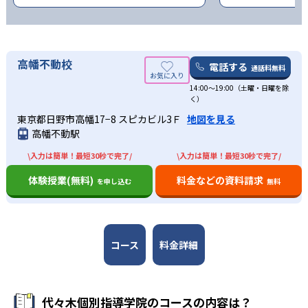
高幡不動校
電話する
通話料無料
14:00～19:00（土曜・日曜を除
く）
東京都日野市高幡17−8 スピカビル3Ｆ
地図を見る
高幡不動駅
\入力は簡単！最短30秒で完了/
\入力は簡単！最短30秒で完了/
体験授業(無料)
料金などの資料請求
を申し込む
無料
コース
料金詳細
代々木個別指導学院のコースの内容は？