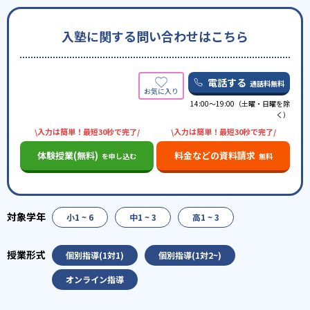
入塾に関する問い合わせはこちら
電話する
通話料無料
14:00～19:00（土曜・日曜を除
く）
\入力は簡単！最短30秒で完了/
\入力は簡単！最短30秒で完了/
体験授業(無料)
料金などの資料請求
を申し込む
無料
小1 ~ 6
中1 ~ 3
高1 ~ 3
個別指導(1対1)
個別指導(1対2~)
オンライン指導