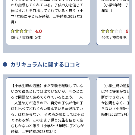
かり指導してくれている。子供の力を信じて
（小学5年時に子ども
伸ばすことを目指してくれていると思う（小
年3月）
学4年時に子どもが通塾。回答時期:2023年3
月）
4.0
3.0
30代 / 東京都 女性
40代 / 神奈川県 女性
カリキュラムに関する口コミ
【小学生時の通塾】まだ受験を経験していな
【小学生時の通塾】
いので結果としては出ていないが、今のとこ
ば特に提案がないた
ろは問題なく進めてくれていると思う。一人
断ができない。 ど
一人進め方が違うので、自分の子供が他の子
か説明もなく、子ど
供と比べてどれくらい進んでいるor遅れてい
らない（小学5〜6
る、はわからない。 その点が親としては不安
時期:2023年3月）
ではあるが、このまま子供と先生を信じて進
むしかないと思う（小学5〜6年時に子どもが
通塾。回答時期:2023年3月）