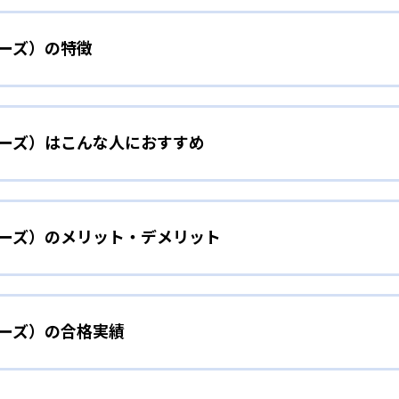
ローズ）の特徴
く低価格で通える学習塾
ーローズ）はこんな人におすすめ
強みは、低価格で通える点が一番の特徴だ。1コマ1100円から学
受講することができる。
たい人におすすめ
中学生のみだが成績保証も強みの1つ。入塾後、2学期以内の学
ーローズ）のメリット・デメリット
を身に付け、勉強の大切さを知りたい人に向いている。小学生
の次の1学期間月謝が無料になる。入塾する前のテストの点数
とが可能。漢検や数検、英検などの資格対策講座も用意されて
。
て、自習室も開放している。また、中学受験を控えている生徒
ローズ）の合格実績
格の安さである。1コマ1100円から受講できるのは低価格で
ヒーローズ）の合格実績は？
、テストの成績を上げたい人におすすめ
ければいけない。