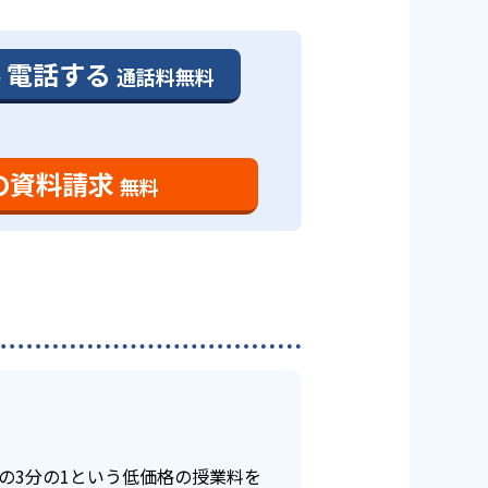
無料になる。もし頑張った結果、
講し、テストの点数アップも狙え
電話する
通話料無料
に通うことができるので、生活スタ
われるので、気軽に相談でき、希
証となっている。
-
藤沢総合高校
対策コースもあるので、カリキュ
の資料請求
無料
-
藤沢高校
スタイルの提案をし、効率的な勉
-
間に通えるので、自分のライフス
浜清風高校
るので、受験に対する情報をたく
。
導入しているところもあるが、ヒ
らいこともあるかもしれない。
オリジナル学力模試を受けて、自
均の3分の1という低価格の授業料を