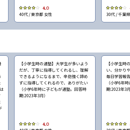
4.0
40代 / 東京都 女性
30代 / 千葉
優
【小学生時の通塾】大学生が多いよう
【小学生時
く
だが、丁寧に指導してくれるし、理解
い、分かり
希
できるようになるまで、辛抱強く諦め
毎日学習報
た
ずに指導してくれるので、ありがたい
（小学6年時
は
（小学6年時に子どもが通塾。回答時
期:2023年3
す
期:2023年3月）
ま
が
4.0