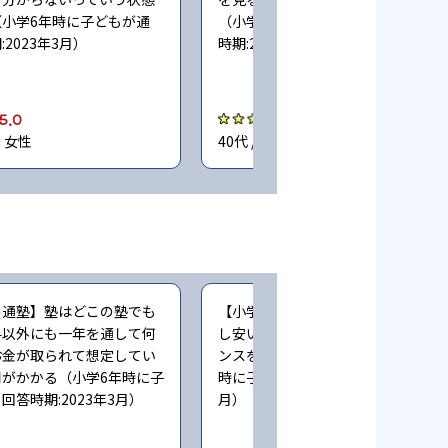
小学6年時に子どもが通
（小学4〜5年時に子どもが通塾。回
2023年3月）
時期:2023年3月）
5.0
3.0
都 女性
40代 / 千葉県 女性
の通塾】塾はどこの塾でも
【小学生時の通塾】欲を言えばもう
料以外にも一年を通して何
し安いと良かったが、成績面とのバ
お金が取られて想定してい
ンスを考えれば全然オッケー（小学
がかかる（小学6年時に子
時に子どもが通塾。回答時期:2023年
回答時期:2023年3月）
月）