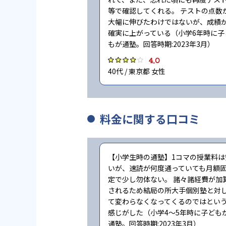
等で確認してくれる。 テストの点数
大幅に伸びたわけではないが、成績
確実に上がっている（小学6年時に子
もが通塾。回答時期:2023年3月）
4.0
40代 / 東京都 女性
料金に関する口コミ
【小学生時の通塾】1コマの授業料は
いが、速読が何度通っていても月額
定で少し勿体ない。 諸々諸経費が加
されるため結局の所大手個別塾と対
て変わらなくなってくるのではとい
感じがした（小学4〜5年時に子ども
通塾。回答時期:2023年3月）