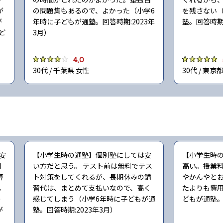
が
の問題集もあるので、よかった（小学6
を残さない（
が
年時に子どもが通塾。回答時期:2023年
塾。回答時期:
ど
3月）
4.0
30代 / 千葉県 女性
30代 / 東京
安
【小学生時の通塾】個別塾にしては安
【小学生時
固
い方だと思う。 テスト前は無料でテス
高い。授業
算
ト対策をしてくれるが、長期休みの講
やかんやと
し
習代は、まとめて支払いなので、高く
たよりも費用
う
感じてしまう（小学6年時に子どもが通
どもが通塾。
が
塾。回答時期:2023年3月）