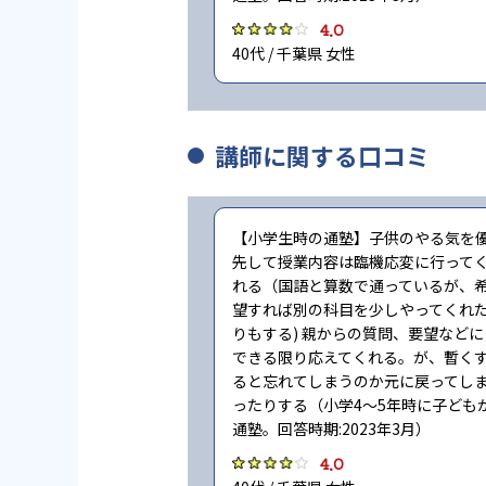
4.0
40代 / 千葉県 女性
講師に関する口コミ
【小学生時の通塾】子供のやる気を
先して授業内容は臨機応変に行って
れる（国語と算数で通っているが、
望すれば別の科目を少しやってくれ
りもする) 親からの質問、要望などに
できる限り応えてくれる。が、暫く
ると忘れてしまうのか元に戻ってし
ったりする（小学4〜5年時に子ども
通塾。回答時期:2023年3月）
4.0