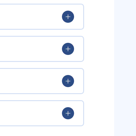
出典：個別指導学院Hero’s（ヒーローズ）
ぶことができるので、金銭的に負担
校のテストで、1回以上次の基準
は6つのコースが用意されており、
が以下の基準の場合になる。
いる。
も対策コースがあるので、私立に
ある。費用を抑えたい人には、かな