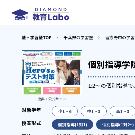
塾・学習塾TOP
千葉県の学習塾
習志野市の学習
個別指導学院
1:2～の個別指導
出典：
公式サイト
小1 ~ 6
中1 ~ 3
高1 ~ 3
個別指導(1対1)
個別指導(1対2~)