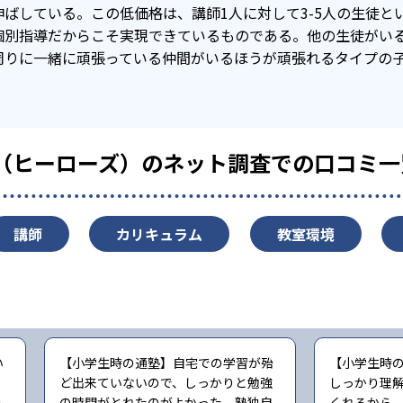
伸ばしている。この低価格は、講師1人に対して3-5人の生徒と
個別指導だからこそ実現できているものである。他の生徒がい
周りに一緒に頑張っている仲間がいるほうが頑張れるタイプの
’s（ヒーローズ）のネット調査での口コミ一
講師
カリキュラム
教室環境
い
【小学生時の通塾】自宅での学習が殆
【小学生時
く
ど出来ていないので、しっかりと勉強
しっかり理
ト
の時間がとれたのがよかった。塾独自
くれるから