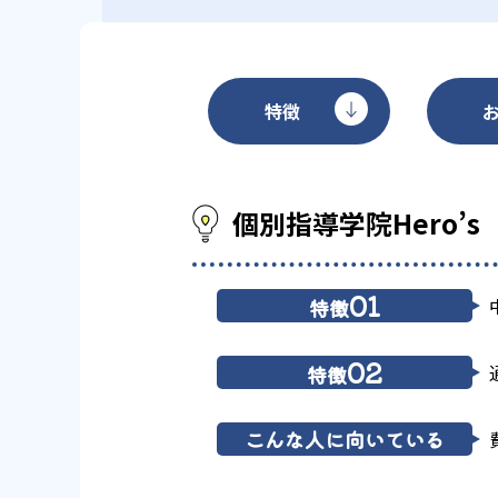
特徴
個別指導学院Hero’
01
特徴
02
特徴
こんな人に向いている