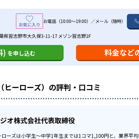
定期テストでのある基準を満たせなければ、1学期間授業料が
いること。
るので、安心して通うことができる。
ので、部活動と両立することが可能。また、苦手な科目のみ受
0期生の合格情報を記載する。
ること。
業日の日数の1/5以下であること。
お電話（10:00～19:00）／メール（随時）
人は対象外。
もメリットの1つ。部活や習い事に応じて、自分の好きな時間
る。
して、積極的に勉強する環境も整っている。高校受験対策も行
葉県習志野市大久保3-11-17 メゾン習志野2F
る。
保証対象。絶対的に点数を上げられる自信があるからこその保
-
-
-
横浜瀬谷高校
霧が丘高校
旭高校
など資格の勉強コースも充実している。中学受験や高校受験の
)
料金など
を申し込む
勉強スタイルを確立してくれる。
コツコツ頑張りたい人におすすめ
事と両立することができる
-
-
藤沢工科高校
横浜旭陵高校
日本大学
カリキュラムを作れるのが強みである。一人一人にあった勉強
-
-
人でも、通いたい時間を相談して決めることが可能。希望の時
藤嶺藤沢高校
横浜商科大学高校
横
に合わせたカリキュラムを作成し、合格への道筋を教えてくれ
’s（ヒーローズ）の評判・口コミ
。ご両親の送迎時間の都合にも合わせられるのが良い点である
生を選べないところである。個別指導の学習塾では、指名制を
-
柏木学園高校
はない。担当の先生と合わない可能性も出てくるだろう。
学力判定テストが受けられる
ない可能性がある。講師のレベルにばらつきがあり、理解しづ
タジオ株式会社代表取締役
で、テストごとに自分の得意不得意を知ることができる。この
ムを作成し、テストの点数アップを図ることも可能。
ローズは小学生〜中学1年生までは1コマ1,100円と、業界平