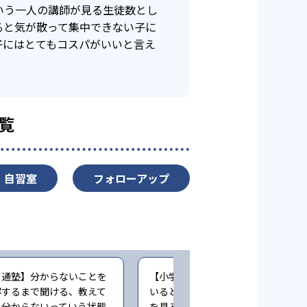
いう一人の講師が見る生徒数とし
ると気が散って集中できない子に
子にはとてもコスパがいいと言え
覧
自習室
フォローアップ
の通塾】分からないことを
【小学生時の通塾】塾では良くでき
解するまで聞ける、教えて
いると褒められるのだが、学校の成
、分からないっていう状態
を見ると結びついている気がしない