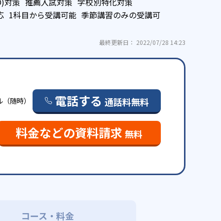
O)対策
推薦入試対策
学校別特化対策
応
1科目から受講可能
季節講習のみの受講可
最終更新日： 2022/07/28 14:23
電話する
通話料無料
ール（随時）
料金などの資料請求
無料
コース・料金