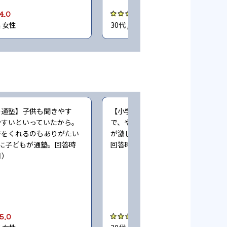
4.0
5.0
県 女性
30代 / 東京都 女性
の通塾】子供も聞きやす
【小学生時の通塾】大学生ばかりな
やすいといっていたから。
で、やる気のある先生と無い先生の
告をくれるのもありがたい
が激しい（小学6年時に子どもが通
に子どもが通塾。回答時
回答時期:2023年3月）
月）
5.0
3.0