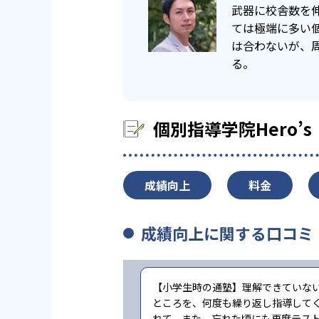
武器に校舎数を
ては極端に多い
は合わないが、
る。
個別指導学院Hero
成績向上
料金
成績向上に関する口コミ
【小学生時の通塾】理解できていな
ところを、何度も繰り返し指導して
れて、また、忘れた頃にも再度テス