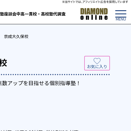
塾
座談会
中高一貫校・高校
塾代調査
ズ） 京成大久保校
校
て点数アップを目指せる個別指導塾！