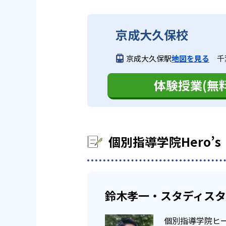
成績保証があるのもありがたい。
英語以外の科目で、週4回通って
良い点数が取れなくても保証され
曜日や時間を自分の都合で選べる
ホームページに公開されている1
春、夏、秋の特別講習に通ってい
るのが魅力的である。
宿題忘れ、欠席、遅刻、振替が授
京成大久保校
事情があって学校に通っていない
また時間や曜日も自由に選べるの
高校の合格実績
イルにあった勉強時間を選択でき
テスト期間時には、自習室を利用
京成大久保駅
地図を見る
千
望の学校を目指せるのが強みであ
これらの条件を満たす人は、成績
-
希望ヶ丘高校
学年によるが、漢検や数検、英検
体験授業(無料
ラムを作成し、一人一人にあった
自分のペースで
高校生
02
部活や習い
-
綾瀬西高校
高校生では、自分の希望に応じた
どんなデメリットがある？
-
部活や習い事で時間に縛りがある
横浜隼人高校
強方法を確立する。また、志望校
個別指導学院Hero
タイルに合った時間を選択できる
さん得ることもできる。
デメリットを挙げるとすれば、先
-
相模女子大学高等部
ーローズでは指名制度のサービス
03
オリジナル
また、正社員の人に教えてもらえ
鈴木孝一・スタディス
※合格年の明記はなし
オリジナル学力模試を受けること
分に合った最適な学習カリキュラ
個別指導学院ヒー