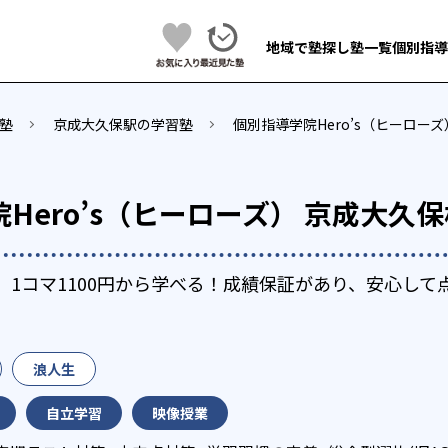
地域で塾探し
塾一覧
個別指導
塾
京成大久保駅の学習塾
個別指導学院Hero’s（ヒーロー
Hero’s（ヒーローズ） 京成大久保
で、1コマ1100円から学べる！成績保証があり、安心し
浪人生
自立学習
映像授業