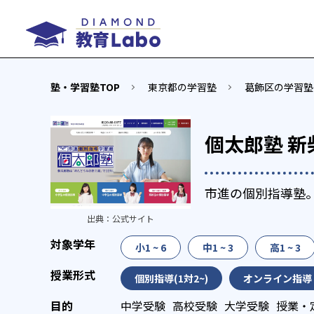
塾・学習塾TOP
東京都の学習塾
葛飾区の学習塾
個太郎塾 新
市進の個別指導塾。
出典：
公式サイト
小1 ~ 6
中1 ~ 3
高1 ~ 3
個別指導(1対2~)
オンライン指導
中学受験
高校受験
大学受験
授業・