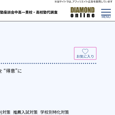
塾
座談会
中高一貫校・高校
塾代調査
 “得意”に
O)対策
推薦入試対策
学校別特化対策