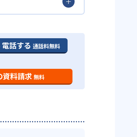
置している。
、受講は1コマ1科目から始める
独自の研修を経た人材を擁してい
電話する
通話料無料
出す。この宿題は、学校の定期テ
ける担当講師の決定は、マッチン
びを連動させることで、定期テス
-
国学院久我山中学校
そのため個太郎塾では、生徒と担
を解消するため、学習診断テスト
の資料請求
無料
る。
などの基礎力を定着させるための
-
文字中学校
を “得意”にする指導を行ってい
-
大学附属中学
県では100近い教室を擁しており、
いたかどうか知りたい」「授業が
」システムで生徒の把握を可能に
徒一人ひとりの学習状況や成績を
期に1回は実施し、生徒の学習状