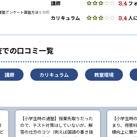
3.4
講師
フ
導塾アンケート調査方法
を参照
3.4
カリキュラム
人
査での口コミ一覧
講師
カリキュラム
教室環境
く
【小学生時の通塾】授業先取りだった
【小学生時
取
ので、テスト対策はしていないが、解
まり、得意
ど
答の仕方のコツ（例えば国語の書き抜
績向上に繋が