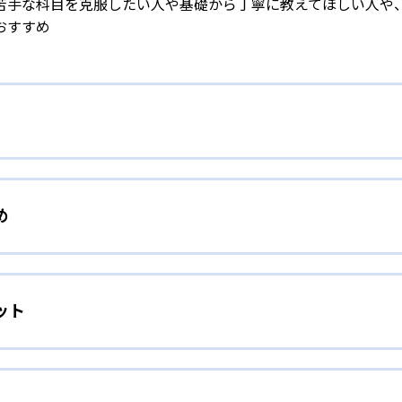
苦手な科目を克服したい人や基礎から丁寧に教えてほしい人や
おすすめ
ループの個別指導塾
め
ある個太郎塾は、定期テスト対策や入試対策に多くの知見を持
とともに、生徒一人ひとりの「授業でなにを学習するか」「宿
てほしい人向け
ラムも作成。定期テストなどの目標に向けて、効率的な学習を
ット
ズを持つ人を想定して、個別指導塾を展開している。
生徒2人という学習指導形態
験に向けて基礎の基礎から学習をやり直したい
2人」という形式で個別指導を行っている。この形式により個
習環境の提供を実現。再復習／基礎力の養成／定着／完成まで
進級対策をしたい