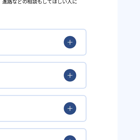
、進路などの相談もしてほしい人に
ち、また指導力と情熱を持つ講師
題はどこが出題されるか」に向き
図っている。
太郎塾は、適度な緊張感を保ちなが
出典：個太郎塾公式サイト
、つまずき分野において生徒・保