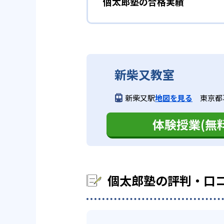
個太郎塾の合格実績
個太郎塾には、以下のようなメリ
護者が納得いくまで指導を行う。
前の学年に戻ってでも気にな
・全学年／全科目を指導している
個太郎塾の合格実績は？
原則として教科ごとに担当の先生
個太郎塾では、小学1年生から大
苦手科目・弱点科目を集中し
ことができ、上限もない。担当の
個太郎塾は、公式サイトに合格実
個別に、わかるまで子供のペ
るため、信頼性や安心感も確保し
03
学校の授業
新柴又教室
中学校の合格実績
“苦手”を “得意”にして
・講師を変更できる
個太郎塾では、生徒が通う学校の
新柴又駅
地図を見る
東京都葛
個別指導においては、生徒と講師
ストの出題傾向に合わせた復習問
-
足立学園中学校
グを十分に考慮した上で教室責任
個太郎塾では、生徒の「何故成績
体験授業(無料
トでの得点力向上を図っている。
当講師の相性が合わないと感じた
を実施している。また、授業内容
-
駒込中学校
特訓テスト「Kテスト」も実施。
る。
・通塾に便利
-
淑徳巣鴨中学校
個太郎塾は2023年4月時点で2
個太郎塾の評判・口
首都圏在住の場合は通塾の利便性
進路などの相談もしてほし
-
東洋大学京北中学校
終わって何時に塾を出たのか知り
している。
個太郎塾には授業を担当する講師
常に把握し、「良き相談相手」と