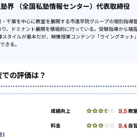
塾界 （全国私塾情報センター）代表取締役
快に伝えると共に、進路相談も随時実施できる体制を整えてい
京・千葉を中心に教室を展開する市進学院グループの個別指導
ていない科目に関しては、テスト対策が有料となる点だ。また
8
4
川東高校
市立稲毛高校
市立千葉高
おり、ドミナント展開を積極的に行っている。受験指導から補
まれない可能性があることだ。
指導スタイルが基本だが、映像授業コンテンツ「ウイングネット
9
6
柏高校
柏中央高校
柏の葉高校
択できる。
5
4
1
木更津高校
君津高校
検見川高校
査での評価は？
18
分高校
3.5
成績向上
教
6
1
埼玉大学
富山大学
東京
3.4
料金
自
1
2
1
件
）
都宮大学
信州大学
電気通信大学