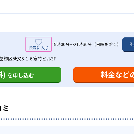
ットがある。
る分野を復習したい人
。
が決まっており、学習相談についても各教室に教室責任者を配
学受験生まで指導を行っている。指導の対象科目は全科目であり
て勉強したい
講師は原則として教科ごとに決まっており、厳しい採用審査と
績を公開している。以下、その一部を記す。
ースに合わせて指導してほしい
ている。
と連動したレベル別の宿題
15時00分〜21時30分（日曜を除く）
ほしい人向け
定期テストに合わせて、塾の宿題にプラスする形で別の宿題を
飾区柴又5-1-6 寒竹ビル3F
との相性がその後の学習効果を大きく左右する。個太郎塾にお
題や、生徒の苦手問題に取り組むためのものだ。塾と学校の学
-
-
嘉悦有明中学校
共立女子中学校
者が決定しているが、それでも相性が異なるケースは生じる。
が上がらないのか」「苦手な単元はどこなのか」といった疑問
)
料金など
を申し込む
場合、教室責任者へ申し出ることで講師を変更することができ
を理解できているかチェックするための確認テストと、英単語
-
-
桜丘中学校
十文字中学・高等学校
十
学習成果の確実な定着を進めるとともに学習効率を上げ、“苦手”
-
-
巣鴨中学校
成城学園中学校
中央
00以上の教室を首都圏で展開している。東京都では70以上、千葉
コミ
は高い。通塾に際して保護者が感じる「子供がちゃんと塾につ
い人向け
-
-
獨協中学校
日本大学第一中学校
たい」といった不安に応えるべく、無料の「セーフティメール
に加えて、教室責任者を配置している。この教室責任者は、生
して学習をトータルな形で支援する。保護者への指導報告も学