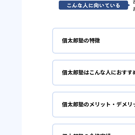
こんな人に向いている
個太郎塾の特徴
01
市進教育グ
個太郎塾はこんな人におすす
市進教育グループの個別指導塾で
陣も確保している。こうした指導
基礎の基礎から丁寧に教え
あう個太郎塾オリジナルカリキュ
個太郎塾のメリット・デメリ
個太郎塾では、以下のようなニー
02
先生1人に
どんなメリットがある？
中学受験、高校受験、大学受
個太郎塾では、「先生1人に生徒
ら生徒自ら考えることができる学
中高一貫校・付属校の進学・