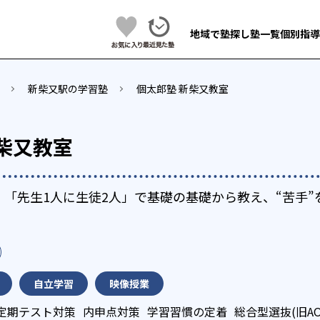
地域で塾探し
塾一覧
個別指導
新柴又駅の学習塾
個太郎塾 新柴又教室
柴又教室
「先生1人に生徒2人」で基礎の基礎から教え、“苦手”を
自立学習
映像授業
定期テスト対策
内申点対策
学習習慣の定着
総合型選抜(旧A