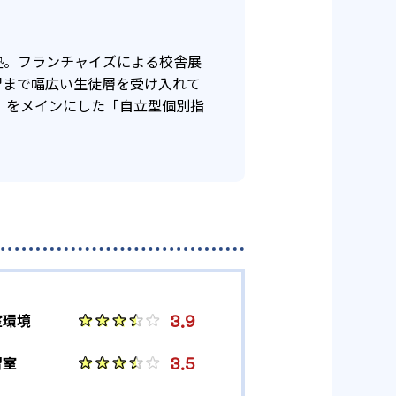
る。
塾。フランチャイズによる校舎展
個別指導塾であるため、集団塾の
4
校
習まで幅広い生徒層を受け入れて
」をメインにした「自立型個別指
14
11
柏南高校
3
9
国府台高校
3.9
室環境
1
学芸大学
3.5
習室
2
東京都立大学