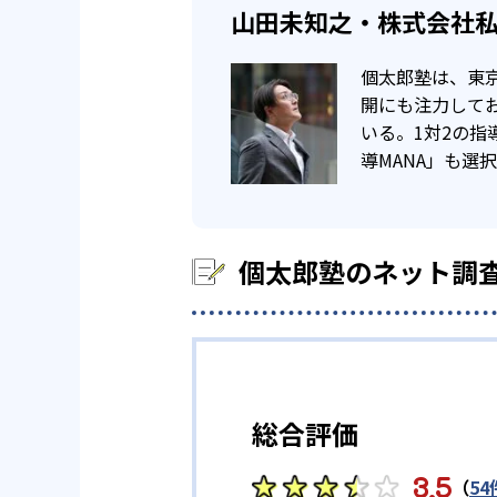
山田未知之・株式会社私
高校の合格実績
況や今後の指導の進め方などを明
どんなデメリットがある？
個太郎塾は、東
個太郎塾のデメリットは、受講し
7
磯辺高校
市
開にも注力して
ような競争心が芽生える機会に恵
いる。1対2の
6
市立習志野高校
導MANA」も選
8
鎌ヶ谷高校
個太郎塾のネット調
5
小金高校
国
大学の合格実績
-
北海道大学
1
5
総合評価
千葉大学
3.5
1
（
54
大阪大学
宇