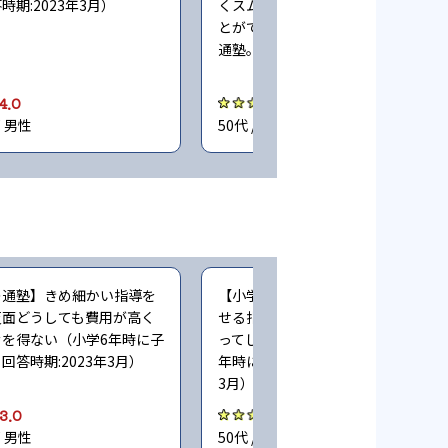
期:2023年3月）
くスムーズに中学受験の勉強に進む
とができた（小学3〜4年時に子ども
通塾。回答時期:2023年3月）
4.0
4.0
都 男性
50代 / 神奈川県 男性
の通塾】きめ細かい指導を
【小学生時の通塾】きっちりと理解
反面どうしても費用が高く
せる指導や教えであれば、費用はか
を得ない（小学6年時に子
ってしまっても仕方がないかと（小学
回答時期:2023年3月）
年時に子どもが通塾。回答時期:202
3月）
3.0
3.0
都 男性
50代 / 千葉県 男性