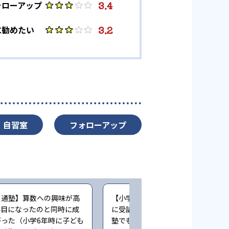
3.4
ォローアップ
3.2
に勧めたい
自習室
フォローアップ
の通塾】算数への興味が高
【小学生時の通塾】苦手な科目を中
科目になったのと同時に成
に受講し5年生から通い始めた中学
った（小学6年時に子ども
塾でも苦手科目で落ちこぼれること