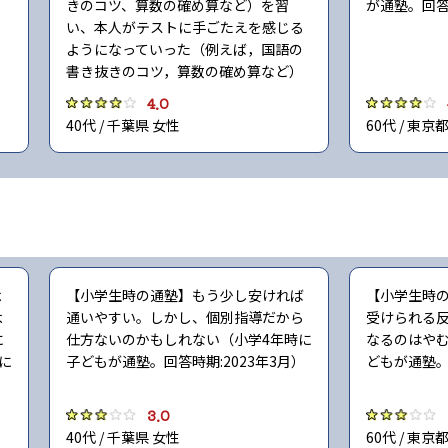
きのコツ、算数の確め算など）を習
が通塾。回答時
い、本人がテストに手ごたえを感じる
ようになっていった（例えば，国語の
書き抜きのコツ，算数の確め算など）
4.0
40代 / 千葉県 女性
60代 / 東京
よ
【小学生時の通塾】もう少し安ければ
【小学生時
よ
通いやすい。しかし、個別指導だから
受けられる
に
仕方ないのかもしれない（小学4年時に
なるのはやむ
に
子どもが通塾。回答時期:2023年3月）
どもが通塾。
）
3.0
40代 / 千葉県 女性
60代 / 東京