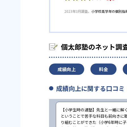
2023年3月調査。
小学校高学年の個別指
※中学の実績には合格年の明記はなし
高校／大学は、2022年度実績
個太郎塾のネット調
成績向上
料金
成績向上に関する口コミ
【小学生時の通塾】先生と一緒に解
ということで苦手な科目も前向きに
り組むことができた（小学6年時に子