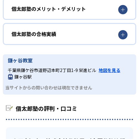
熱を持つ講師陣も確保している。こうした指導とともに、
生徒一人ひとりの「授業でなにを学習するか」「宿題はど
個太郎塾では、以下のようなニーズを持つ人を想定して、
個太郎塾のメリット・デメリット
こが出題されるか」に向きあう個太郎塾オリジナルカリキ
個別指導塾を展開している。
ュラムも作成。定期テストなどの目標に向けて、効率的な
中学受験、高校受験、大学受験に向けて基礎の基礎から
学習を図っている。
学習をやり直したい
個太郎塾の合格実績
02
中高一貫校・付属校の進学・進級対策をしたい
先生1人に生徒2人という学習指導形態
個太郎塾の合格実績は？
前の学年に戻ってでも気になる分野を復習したい人
個太郎塾は、公式サイトに合格実績を公開している。以
鎌ヶ谷教室
個太郎塾では、「先生1人に生徒2人」という形式で個別指
下、その一部を記す。
導を行っている。この形式により個太郎塾は、適度な緊張
千葉県鎌ケ谷市道野辺本町2丁目1-9 栄進ビル
地図を見る
苦手科目・弱点科目を集中して勉強したい
感を保ちながら生徒自ら考えることができる学習環境の提
中学校の合格実績
鎌ヶ谷駅
供を実現。再復習／基礎力の養成／定着／完成まで、つま
個別に、わかるまで子供のペースに合わせて指導してほ
当サイトからの問い合わせは現在できません
ずき分野において生徒・保護者が納得いくまで指導を行
しい
-
-
足立学園中学校
嘉悦有明中学校
う。
原則として教科ごとに担当の先生が決まっており、学習相
-
共立女子中学校
“苦手”を “得意”にしてほしい人向け
個太郎塾の評判・口コミ
談についても各教室に教室責任者を配置している。
個太郎塾では、生徒の「何故成績が上がらないのか」「苦
-
-
国学院久我山中学校
03
駒込中学校
手な単元はどこなのか」といった疑問を解消するため、学
出典：個太郎塾公式サイト
学校の授業と連動したレベル別の宿題
習診断テストを実施している。また、授業内容を理解でき
-
桜丘中学校
ているかチェックするための確認テストと、英単語などの