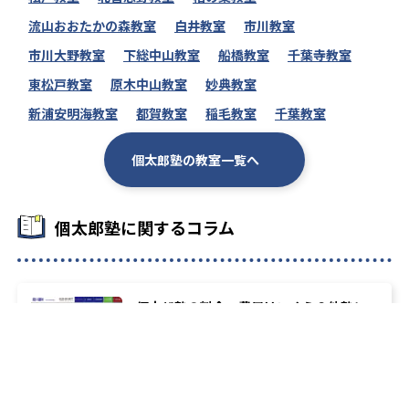
流山おおたかの森教室
白井教室
市川教室
市川大野教室
下総中山教室
船橋教室
千葉寺教室
東松戸教室
原木中山教室
妙典教室
新浦安明海教室
都賀教室
稲毛教室
千葉教室
個太郎塾の教室一覧へ
個太郎塾に関するコラム
個太郎塾の料金・費用はいくら？他塾と
比べて徹底検証！
類似の塾ブランドを探す