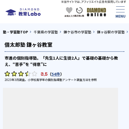
塾・学習塾TOP
千葉県の学習塾
鎌ケ谷市の学習塾
鎌ヶ谷駅の学習塾
個太郎塾 鎌ヶ谷教室
市進の個別指導塾。「先生1人に生徒2人」で基礎の基礎から教
え、“苦手”を “得意”に
3.5
（
54件
）
2023年3月調査。
小学校高学年の個別指導塾アンケート調査方法
を参照