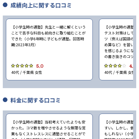
成績向上に関する口コミ
【小学生時の通塾】先生と一緒に解くという
【小学生時の通塾】
ことで苦手な科目も前向きに取り組むことが
テスト対策はしてい
できた（小学6年時に子どもが通塾。回答時
ツ（例えば国語の書
期:2023年3月）
め算など）を習い、
を感じるようになっ
の書き抜きのコツ，
5.0
4.0
40代 / 千葉県 女性
40代 / 千葉県 女性
料金に関する口コミ
【小学生時の通塾】当初考えていたよりも安
【小学生時の通塾】
かった。コマ数を増やさせるような無理な営
すい。しかし、個別
業もなくストレスレスに通塾させることがで
もしれない（小学4