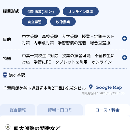
個別指導(1対2~)
オンライン指導
自立学習
映像授業
中学受験
高校受験
大学受験
授業・定期テスト
対策
内申点対策
学習習慣の定着
総合型選抜
(旧AO)対策
推薦入試対策
学校別特化対策
国公
立大対策
中高一貫校生に対応
私大対策
共通テスト対策
授業の振替可能
英検(英語
不登校生に
検定)対策
対応
学習にPC・タブレットを利用
漢検(漢字検定)対策
数学特化対策
オンライン
英
語・英会話特化対策
対応
1科目から受講可能
その他科目別特化対策
季節講習のみの受講
可
自習室あり
鎌ヶ谷駅
Google Map
千葉県鎌ケ谷市道野辺本町2丁目1-9 栄進ビル
最終更新日： 2023/06/20 17:36
総合情報
評判・口コミ
コース・料金
個太郎塾の特徴など