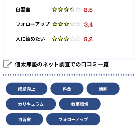
6
1
埼玉大学
富山大学
3.5
自習室
1
1
東京学芸大学
大阪大学
3.4
フォローアップ
1
2
宇都宮大学
信州大学
3.2
人に勧めたい
1
2
電気通信大学
東京都立大学
個太郎塾のネット調査での口コミ一覧
※中学の実績には合格年の明記はなし
高校／大学は、2022年度実績
成績向上
料金
講師
カリキュラム
教室環境
自習室
フォローアップ