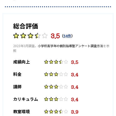
4
4
市立稲毛高校
市立千葉高校
している。東京都では70以上、千葉県では100近い教室を
擁しており、首都圏在住の場合は通塾の利便性は高い。通
6
9
市立習志野高校
柏高校
塾に際して保護者が感じる「子供がちゃんと塾についたか
どうか知りたい」「授業が終わって何時に塾を出たのか知
総合評価
6
14
柏中央高校
柏の葉高校
りたい」といった不安に応えるべく、無料の「セーフティ
メール」システムで生徒の把握を可能にしている。
3.5
（
54件
）
11
8
柏南高校
鎌ヶ谷高校
どんなデメリットがある？
2023年3月調査。
小学校高学年の個別指導塾アンケート調査方法
を参
5
4
木更津高校
君津高校
個太郎塾のデメリットは、受講していない科目に関して
照
は、テスト対策が有料となる点だ。また個別指導塾である
3.5
成績向上
13
9
ため、集団塾のような競争心が芽生える機会に恵まれない
検見川高校
国府台高校
可能性があることだ。
3.4
料金
5
18
小金高校
国分高校
3.4
講師
大学の合格実績
3.4
カリキュラム
-
北海道大学
1
5
千葉大学
3.9
教室環境