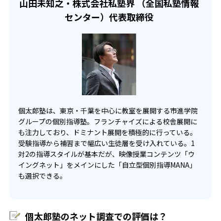
山田未知之・株式会社私塾界 （全国私塾情報
どんなメリットがある？
個太郎塾では、生徒が通う学校の定期テストに合わせて、
基礎力を定着させるための特訓テスト「Kテスト」も実施。
センター）代表取締役
-
塾の宿題にプラスする形で別の宿題を出す。この宿題は、
十文字中学・高等学校
学習成果の確実な定着を進めるとともに学習効率を上
個太郎塾には、以下のようなメリットがある。
学校の定期テストの出題傾向に合わせた復習問題や、生徒
げ、“苦手”を “得意”にする指導を行っている。
・全学年／全科目を指導している。
の苦手問題に取り組むためのものだ。塾と学校の学びを連
-
-
十文字中学校
淑徳巣鴨中学校
進路などの相談もしてほしい人向け
個太郎塾では、小学1年生から大学受験生まで指導を行って
動させることで、定期テストでの得点力向上を図ってい
いる。指導の対象科目は全科目であり、受講は1コマ1科目
る。
個太郎塾には授業を担当する講師に加えて、教室責任者を
-
-
巣鴨中学校
成城学園中学校
から始めることができ、上限もない。担当の講師は原則と
配置している。この教室責任者は、生徒一人ひとりの学習
して教科ごとに決まっており、厳しい採用審査と独自の研
状況や成績を常に把握し、「良き相談相手」として学習を
-
修を経た人材を擁しているため、信頼性や安心感も確保し
中央大学附属中学
トータルな形で支援する。保護者への指導報告も学期に1回
ている。
は実施し、生徒の学習状況や今後の指導の進め方などを明
個太郎塾は、東京・千葉を中心に教室を展開する市進学院
-
-
東洋大学京北中学校
獨協中学校
・講師を変更できる
快に伝えると共に、進路相談も随時実施できる体制を整え
グループの個別指導塾。フランチャイズによる校舎展開に
個別指導においては、生徒と講師との相性がその後の学習
ている。
も注力しており、ドミナント展開を積極的に行っている。
-
日本大学第一中学校
効果を大きく左右する。個太郎塾における担当講師の決定
受験指導から補習まで幅広い生徒層を受け入れている。1
は、マッチングを十分に考慮した上で教室責任者が決定し
対2の指導スタイルが基本だが、映像授業コンテンツ「ウ
ているが、それでも相性が異なるケースは生じる。そのた
イングネット」をメインにした「自立型個別指導MANA」
め個太郎塾では、生徒と担当講師の相性が合わないと感じ
高校の合格実績
も選択できる。
た場合、教室責任者へ申し出ることで講師を変更すること
ができる。
7
8
磯辺高校
市川東高校
・通塾に便利
個太郎塾のネット調査での評価は？
個太郎塾は2023年4月時点で200以上の教室を首都圏で展開