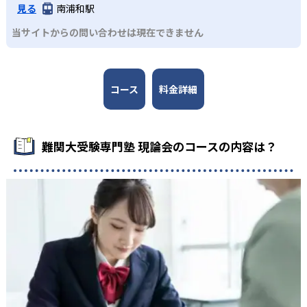
見る
南浦和駅
現論会のデメリットは、集団塾の一般的なデメリットとな
当サイトからの問い合わせは現在できません
る。すなわち、個別指導塾のような柔軟な対応は期待でき
ない可能性がある。また難関大受験に特化しているため、
通常のテスト勉強にどこまで対応してくれるかは不明だ。
また、現状では大都市部にしか教室がない。オンラインで
コース
料金詳細
も受講は可能だが、地方都市の場合は直接受講が難しい可
能性がある。気になる場合は、近くの教室を訪ねてみるこ
とを推奨する。
難関大受験専門塾 現論会のコースの内容は？