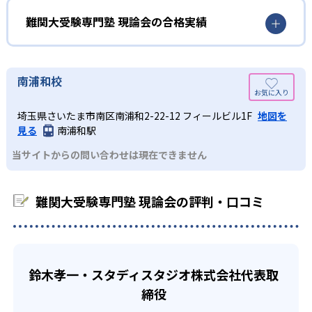
カリキュラムは、生徒一人ひとりの成績に最適化する形
進捗を確認しながら、きめ細やかな指導を受けたい人には
で、個別のオーダーメイド年間計画を作成する。受験に必
難関大受験専門塾 現論会の合格実績
おすすめだ。
要な全科目を対象として、それぞれの生徒が行うべき勉
強・参考書を過不足なく盛り込む形で、計画を一から作
自分に合った勉強の進め方や計画の立て方を知りた
難関大受験専門塾 現論会の合格実績は？
成。全科目の総合点で合格点をとれるよう、指導を行う。
い人向け
現論会の公式サイトでは、合格実績を合格者インタビュー
南浦和校
02
現論会では、生徒ごとに年間計画と週間計画を作成するた
という形でだけ公開している。以下に記す校名は、その一
週間計画で勉強に集中できる環境を実現
め、課題が可視化され迷うことなく勉強を進めることがで
部である。詳しいことが知りたい場合は、問い合わせてみ
埼玉県さいたま市南区南浦和2-22-12 フィールビル1F
地図を
きる。参考書の進め方ひとつにしても、書籍ごとに存在す
ることを推奨する。
見る
南浦和駅
る「正しい進め方」を見極め、その進め方に則った形で「1
現論会では、個別に作成したオーダーメイド年間計画を基
大学の合格実績
日何ページ進めるか」「何日に一回どうやって復習する
にして、一週間単位に落とし込んだ週間計画も生徒ごとに
当サイトからの問い合わせは現在できません
か」を指導する。そのため、自分に合った勉強の進め方や
作成する。この週間計画では、勉強すべき科目・参考書に
-
計画の立て方を知りたい人に向いている。
ついて1日単位で指示すると共に、「何ページやるべきか」
京都大学法学部
「復習はどうやるべきか」といったことも指導。この指導
難関大受験専門塾 現論会の評判・口コミ
学校との両立を重視したい人向け
により、勉強に集中できる環境を実現している。
-
慶應義塾大学商学部
現論会において作成される学習計画は、生徒それぞれの部
03
授業料が完全定額制
出典：難関大受験専門塾 現論会公式サイト
活／学校行事／体調などに合わせてオーダーメイドが可
-
筑波大学理工学部
能。必要であれば、スケジュールの調整も都度行うため、
どんなメリットがある？
現論会では、授業料を完全定額制としている。科目ごとの
鈴木孝一・スタディスタジオ株式会社代表取
限られた時間の中でも最大限の学習効果を引き出すことが
-
名古屋大学情報学部
追加料金や特別講習の料金などを設定せず、全ての料金が
現論会のメリットとしては、以下の点が挙げられる。
できる。そのため、学校生活との両立を重視したい人にも
締役
定額の授業料に含まれる。
向いている。
・再現性のある勉強計画で実力をつけられる