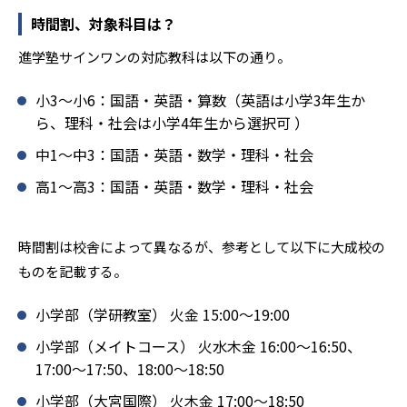
-
学習院中等科
時間割、対象科目は？
-
慶應湘南藤沢中等部
進学塾サインワンの対応教科は以下の通り。
-
芝国際中学校
小3～小6：国語・英語・算数（英語は小学3年生か
ら、理科・社会は小学4年生から選択可 ）
-
渋谷教育学園幕張中学校
中1～中3：国語・英語・数学・理科・社会
-
-
昌平中学校
聖光学院中学校
高1～高3：国語・英語・数学・理科・社会
-
-
跡見学園中学校
大宮開成中学校
時間割は校舎によって異なるが、参考として以下に大成校の
-
筑波大附属駒場中学校
ものを記載する。
-
東京女学館中学校
小学部（学研教室） 火金 15:00～19:00
小学部（メイトコース） 火水木金 16:00～16:50、
-
立教女学院中学校
17:00～17:50、18:00～18:50
-
-
獨協埼玉中学校
茗渓学園中学校
小学部（大宮国際） 火木金 17:00～18:50