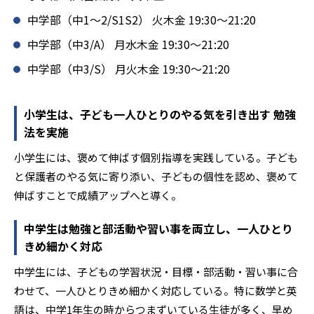
中学部（中1～2/S1S2） 火木金 19:30～21:20
-
サレジアン国際学園中学校
中学部（中3/A） 月水木金 19:30～21:20
-
-
サレジオ学院中学校
愛光中学校
中学部（中3/S） 月火木金 19:30～21:20
-
伊奈学園中学校
小学生は、子ども一人ひとりのやる気を引き出す 勉強
-
浦和明の星中学校
法を実施
小学生には、褒めて伸ばす個別指導を実践している。子ども
-
雲雀丘学園中学校
と保護者のやる気に寄り添い、子どもの個性を認め、褒めて
-
横浜国立大附属横浜中学校
伸ばすことで成績アップへと導く。
-
-
岡山白陵中学校
開成中学校
中学生は勉強と部活動や習い事を両立し、一人ひとり
きめ細かく対応
-
-
共立女子中学校
暁星中学校
中学生には、子どもの学習状況・目標・部活動・習い事に合
わせて、一人ひとりきめ細かく対応している。特に数学と英
-
桐蔭学園中等教育学校
語は、中学1年生の時からつまずいている生徒が多く、早め