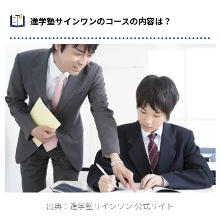
ュラムを作成していく。理解度の高い生徒は、どんどん先
高校入試の対策をしたい人向け
-
能力や可能性を引き出し、生徒一人ひとりのやる気を喚起
本庄東高校附属中学校
に進められる。勉強に苦手意識のある生徒は、無理せずじ
進学塾サインワンのコースの内容は？
している。
中学生向けには、レベル別の集団授業が開講されている。
っくりと自分のペースで進められる。
-
-
標準レベルのSクラスと発展レベルのAクラスに分かれてお
海城中学校
海陽中等教育学校
03
使命感を持った指導
また「学びフリーコース」なら、好きな曜日、好きな時間
り、自分の学力や目標に応じた学習ができる。また、1:1の
帯を選んで学習できるため、勉強と部活の両立が可能。定
個別指導も用意されているので、学力に不安のある人も、
-
学習院女子中等科
進学塾サインワンでは、学校成績の向上と、志望校合格の
期テスト前は、集中的に通塾日を増やすこともできる。
自分に合った形で受験勉強を進めることができる。
ために、妥協なき使命感を持って指導にあたっているとい
さらに、地元・埼玉県密着型の塾なので、中学生はテスト
-
う。
工学院大学附属中学校
高校生
の過去問を基に作成されたプリントを使って、定期テスト
対策を効率良く行うことができる。
部活などで忙しい人向け
-
-
青稜中学校
大妻中学校
どんなデメリットがある？
高校生に向けては、「定期テスト対策コース」「一般選抜
突破コース」「総合型選抜対策コース」が用意されてい
-
東京都市大学等々力中学校
個別指導では、生徒一人ひとりに合わせたカリキュラムを
る。授業の形態は、1:1の個別指導と映像授業を組み合わせ
作成し、自ら勉強する習慣をつける指導を行っているた
ることができる。さらに、通塾かオンラインかも選択でき
-
-
浦和実業学園中学校
栄東中学校
め、他の生徒への競争意識が乏しくなり、勉強のモチベー
るため、自分の目標や事情に合わせて学習をすることが可
ションが低下する可能性がある。
能だ。
-
西大和学園中学校
-
文化学園大学杉並中学校
出典：進学塾サインワン 公式サイト