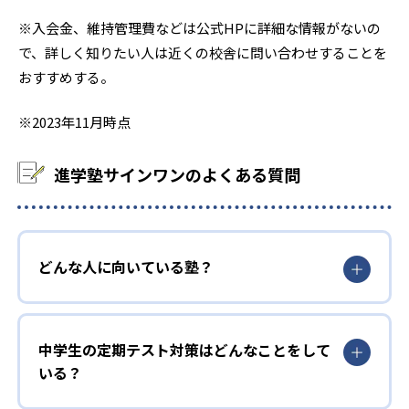
-
芝浦工業大学附属中学校
※入会金、維持管理費などは公式HPに詳細な情報がないの
-
淑徳与野中学校
で、詳しく知りたい人は近くの校舎に問い合わせすることを
おすすめする。
-
昭和女子大附属昭和中学校
※2023年11月時点
-
湘南白百合学園中学校
進学塾サインワンのよくある質問
-
逗子開成中学校
-
-
清泉女学院中学校
聖学院中学校
-
どんな人に向いている塾？
千葉大教育学部附属中学校
-
中央大学附属中学校
中学生の定期テスト対策はどんなことをして
-
東京学芸大学附属竹早中学校
いる？
-
-
同志社中学校
日大豊山中学校