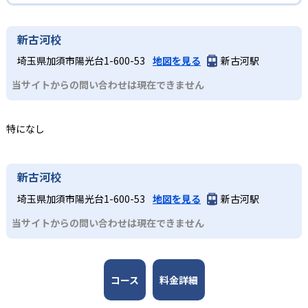
進学塾サインワンの合格実績は？
進学塾サインワンでは、合格実績を公式サイトで公開し、
新古河校
合格した学校を多数記載している。合格実績は以下の通り
埼玉県加須市陽光台1-600-53
地図を見る
新古河駅
である。
出典：進学塾サインワン 公式サイト
当サイトからの問い合わせは現在できません
中学校の合格実績
01
埼玉県に密着して40年の伝統
-
-
武南中学校
大妻中野中学校
特になし
出典：進学塾サインワン 公式サイト
サインワンは、地元・埼玉県に密着して40年の伝統を持つ
「進学塾サイシン」が、2017年3月から新たに塾名を「サ
-
東京都市大学付属中学校
小学生
インワン」に変更。定期テストの成績向上や、埼玉県の公
新古河校
立難関高校合格などを強化するためにスタートした進学
自分に合った学習をしたい人向け
-
広尾学園中学校
出典：進学塾サインワン 公式サイト
埼玉県加須市陽光台1-600-53
地図を見る
新古河駅
塾。
小学生対象のコースには、「公立進学本科コース」「中学
どんなメリットがある？
13
難関校受験に対応した集団指導と個別指導の他、小学生向
川口市立高等学校附属中学校
当サイトからの問い合わせは現在できません
受験コース」「個別指導」「能力開発コース」があり、中
けにはプログラミング教室などの能力開発も行なってい
高一貫校の受験対策から学校の補習やプログラミングま
小学生と中学生には、集団授業の受験対策コースが用意さ
る。
-
-
で、幅広く対応している。集団指導・個別指導ともに用意
開智未来中学校
攻玉社中学校
れており、周りの人と競い合うことができるので、受験勉
されているので、目標や性格に合わせた学習が可能だ。
強のモチベーションを保ちやすい。
02
生徒のやる気を呼び起こす
コース
料金詳細
-
渋谷教育学園渋谷中学校
中学生
一方、個別指導では、生徒一人ひとりのことを考えカリキ
進学塾サインワンでは、コーチング理論を活用して個人の