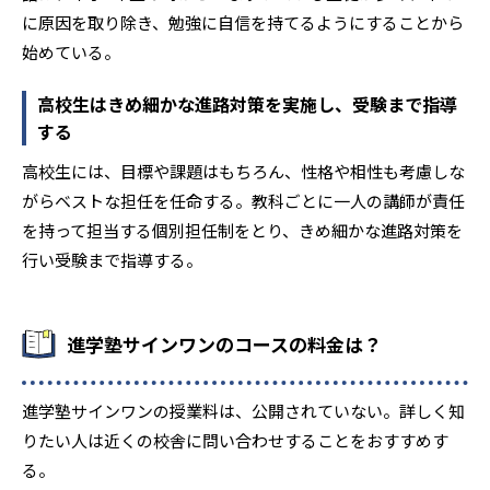
-
慶應義塾普通部
に原因を取り除き、勉強に自信を持てるようにすることから
始めている。
-
県立古河中等教育学校
高校生はきめ細かな進路対策を実施し、受験まで指導
-
公文国際学園中等部
する
高校生には、目標や課題はもちろん、性格や相性も考慮しな
-
広尾学園小石川中学校
がらベストな担任を任命する。教科ごとに一人の講師が責任
-
を持って担当する個別担任制をとり、きめ細かな進路対策を
香蘭女学校中等科
行い受験まで指導する。
-
国府台女子学院中学校
-
佐野日本大学中等教育学校
進学塾サインワンのコースの料金は？
-
-
埼玉栄中学校
四天王寺中学校
進学塾サインワンの授業料は、公開されていない。詳しく知
-
-
りたい人は近くの校舎に問い合わせすることをおすすめす
市川中学校
実践女子学園中学校
る。