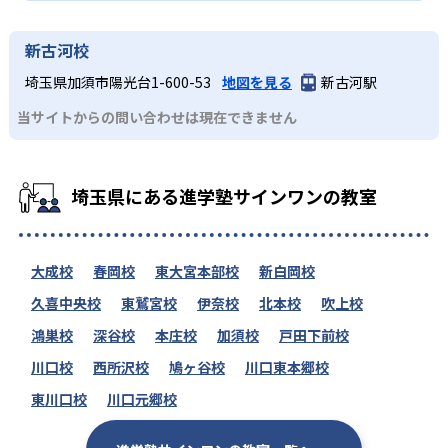
-
日本女子大学附属中学校
新古河校
-
埼玉県加須市陽光台1-600-53
地図を見る
新古河駅
白鴎高等学校附属中学校
当サイトからの問い合わせは現在できません
-
-
白百合学園中学校
本郷中学校
-
-
麻布中学校
立教新座中学校
埼玉県にある進学塾サインワンの教室
-
立教池袋中学校
大成校
春岡校
東大宮本部校
新白岡校
-
立命館宇治中学校
久喜中央校
東鷲宮校
伊奈校
北本校
吹上校
-
國學院栃木中学校
鴻巣校
深谷校
本庄校
加須校
戸田下前校
川口校
西所沢校
鳩ヶ谷校
川口東本郷校
-
頌栄女子学院中学校
東川口校
川口元郷校
高校の合格実績