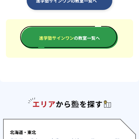
進学塾サインワンの教室一覧へ
-
-
不動岡高校
伊奈学園総合高校
-
-
川口市立高校
杉戸高校
進学塾サインワン
の教室一覧へ
-
-
本庄高校
鷲宮高校
-
-
浦和第一女子高校
熊谷女子高校
-
-
春日部東高校
川口高校
-
-
蕨高校
熊谷西高校
エリアか
-
-
春日部高校
春日部女子高校
-
-
深谷第一高校
川口北高校
北海道・東北
-
さいたま市立浦和南高校