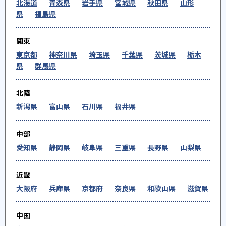
北海道
青森県
岩手県
宮城県
秋田県
山形
県
福島県
-
-
越谷北高校
久喜高校
-
久喜北陽高校
関東
東京都
神奈川県
埼玉県
千葉県
茨城県
栃木
-
さいたま市立大宮北高校
県
群馬県
-
-
浦和西高校
熊谷高校
北陸
新潟県
富山県
石川県
福井県
-
-
草加高校
南稜高校
中部
-
-
鳩ヶ谷高校
浦和高校
愛知県
静岡県
岐阜県
三重県
長野県
山梨県
-
-
越ヶ谷高校
草加南高校
近畿
-
-
羽生第一高校
越谷西高校
大阪府
兵庫県
京都府
奈良県
和歌山県
滋賀県
-
-
桶川高校
岩槻高校
中国