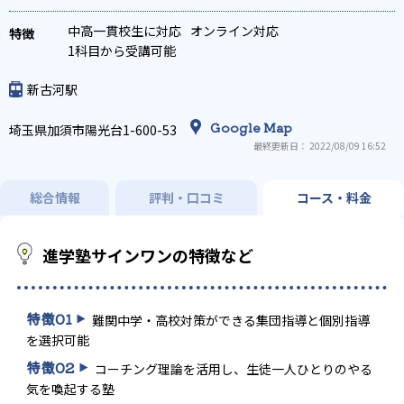
策
各種検定対策
科目別特化対策
中高一貫校生に対応
オンライン対応
1科目から受講可能
新古河駅
Google Map
埼玉県加須市陽光台1-600-53
最終更新日： 2022/08/09 16:52
総合情報
評判・口コミ
コース・料金
進学塾サインワンの特徴など
特徴
01
難関中学・高校対策ができる集団指導と個別指導
を選択可能
特徴
02
コーチング理論を活用し、生徒一人ひとりのやる
気を喚起する塾