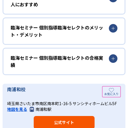
臨海セレクトでは、先生1人が生徒2人に対して指導を行う
人におすすめ
「講師1対生徒2」形式の授業が最大の特徴となる。この
「講師1対生徒2」授業は、ふたり同時に同じ授業を展開す
通塾が初めてという人向け
るわけではなく、一方の生徒に講師が解説をする間にはも
うひとりの生徒に「自立する」時間が生まれる。
臨海セレクトでは、小学3年・4年生からの塾通いに対応し
臨海セミナー 個別指導臨海セレクトのメリッ
ており、以下のようなニーズをもつ場合に向いている。
ト・デメリット
この「自立する」時間によって、ずっと見られているとい
う個人指導のストレスをほぐし、同時に勉強への緊張感も
高学年になる前に、苦手や心配な1科目だけでも・・・
高める効果を生んでいる。
どんなメリットがある？
ゆくゆくは集団授業についていきたいが、まずは個別指
02
臨海セレクトの授業料は、個人指導塾にもかかわらず比較
臨海セミナー 個別指導臨海セレクトの合格実
導で始めたい
的リーズナブルに設定されている。最も安価なのは「【小
「臨海TSP（臨海徹底指導プログラム）」
績
3・小4】特別50分コース」であり、1科目・週1回50分の指
学習を習慣付けたい
導が月額6,500円で受けることができる。兄弟割引や友人割
「臨海TSP（臨海徹底指導プログラム）」によって、「わか
臨海セミナー 個別指導臨海セレクトの合格実績は？
引といった制度も設定されており、リーズナブルに個人指
った」をその日のうちに「できた」に変え、確実な学力ア
また、週1回／50分1科目の「特別50分コース」も設けられ
臨海セミナー 個別指導臨海セレクトは、高校／大学の合格
南浦和校
導を受けたい場合は大きなメリットとなる。
ップを図るのも臨海セレクトの特徴だ。
ており、集中力の面で心配がある生徒も安心できる。特に
実績をいくつか公開している。公開数は少ないため、志望
臨海セレクトが属する臨海グループは、良い授業に加えて
言葉のキャッチボールに生徒も参加する「共演授業」を展
「特別50分コース」は、個別指導ながら6,500円（税込）と
校について実績があるかどうかは、近くの教室に資料請求
埼玉県さいたま市南区南本町1-16-5 サンシティホームビル5F
「面倒見」の良さを付加価値として提供している。この
開し、解説した内容について何度も質問し、理解度を確
いうリーズナブルな授業料が設定されており、この点でも
して確認していただきたい。
地図を見る
南浦和駅
「面倒見」は、徹底した補習や課題管理、やる気向上のた
認。弱点を発見したら、繰り返し類題に挑んで強みにまで
初めての通塾にマッチしている。
高校の合格実績
めの説得やテスト対策、コミュニケーションなどを指す。
変えることができるよう、飽きずに楽しく繰り返し学習が
神奈川地域に密着した入試情報が欲しい人向け
公式サイト
できるプログラムを構築している。
また、しつけ／けじめ／感謝／礼節が学力向上／成績アッ