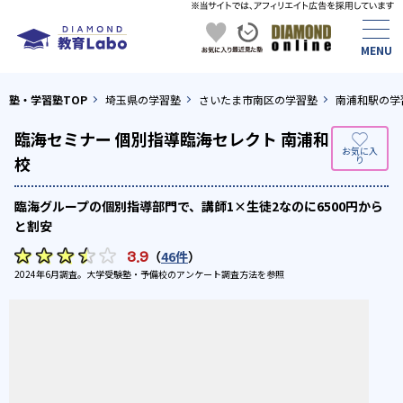
塾・学習塾TOP
埼玉県の学習塾
さいたま市南区の学習塾
南浦和駅の学
臨海セミナー 個別指導臨海セレクト 南浦和
校
臨海グループの個別指導部門で、講師1×生徒2なのに6500円から
と割安
3.9
（
46件
）
2024年6月調査。
大学受験塾・予備校のアンケート調査方法
を参照