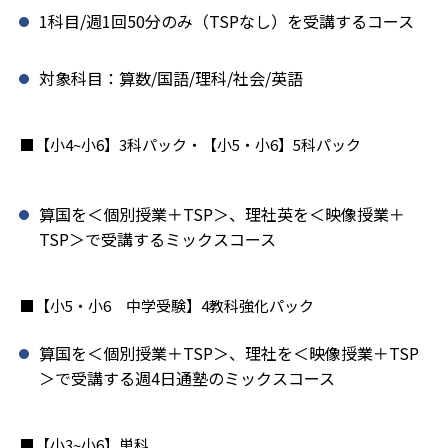
1科目/週1回50分のみ（TSPなし）を受講するコース
対象科目：算数/国語/理科/社会/英語
■【小4~小6】3科パック・【小5・小6】5科パック
算国を＜個別授業＋TSP＞、理社英を＜映像授業＋
TSP＞で受講するミックスコース
■【小5・小6 中学受験】4教科強化パック
算国を＜個別授業＋TSP＞、理社を＜映像授業＋TSP
＞で受講する週4日通塾のミックスコース
■【小3~小6】単科