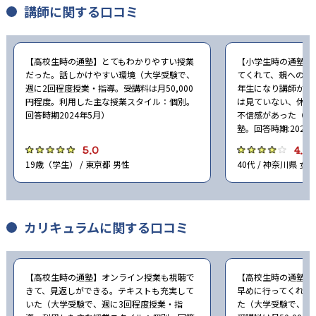
講師に関する口コミ
【高校生時の通塾】とてもわかりやすい授業
【小学生時の通塾】
だった。話しかけやすい環境（大学受験で、
てくれて、親への連
週に2回程度授業・指導。受講料は月50,000
年生になり講師が変
円程度。利用した主な授業スタイル：個別。
は見ていない、休み
回答時期2024年5月）
不信感があった（小
塾。回答時期:2023
5.0
4.0
19歳（学生） / 東京都 男性
40代 / 神奈川県 女性
カリキュラムに関する口コミ
【高校生時の通塾】オンライン授業も視聴で
【高校生時の通塾】
きて、見返しができる。テキストも充実して
早めに行ってくれて
いた（大学受験で、週に3回程度授業・指
た（大学受験で、週