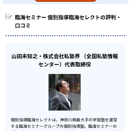
-
江戸川学園取手高校
臨海セレクトでは、神奈川県を発祥の地とする臨海グルー
プにも必須と考え、講師陣の養成にも取り組んでいる。単
03
プの個人指導部門であり、グループを通じて神奈川地域の
なる点数アップに終わらない教育を塾に期待する場合、臨
一人ひとりの習熟度に合わせた学習計画
臨海セミナー 個別指導臨海セレクトの評判・
膨大な進路相談指導情報を保有している。また、入試情報
海セレクトのこれらの点は大きなメリットとなる。
大学の合格実績
運用の専門機関として「入試情報センター」を設置するな
口コミ
臨海グループは神奈川にルーツを持ち、現在も神奈川県最
個人指導のため、学校の先取りから受験指導まで一人ひと
ど、進学に関する情報力において大きな強みを持つ。
大手の学習塾を自認している。近辺の進路相談指導情報を
りの習熟度に合わせた学習計画を立て、学力アップを図る
-
-
明治学院大学
日本大学
そのため、神奈川にて受験を考えている場合や、その周辺
保有し、臨海セレクトでも全ての生徒に最適な進路を提案
ことができる。
の東京都／千葉県／埼玉県において受験前提の個人指導を
することが可能だ。また神奈川では特に教室を多く展開し
また、膨大な進路相談指導情報を保有しており、全ての生
望む場合、臨海セレクトは向いている。
-
-
ており、通塾の利便性も高い。
東洋大学
駒澤大学
山田未知之・株式会社私塾界 （全国私塾情報
徒に最適な進路を提案すべく入試情報運用の専門機関も設
どんなデメリットがある？
置。満足度の向上に向けて、生徒による「講師評価アンケ
センター）代表取締役
ート」も月に一度実施している。
デメリットとしては、一般的な個人指導のデメリットと同
※2023年実績
04
様の点が挙げられる。すなわち、周囲に多くのライバルが
いないと緊張感や張り合いが持てない生徒の場合、効率的
無料の「勉強大会」で定期テスト対策
な勉強が難しくなる可能性がある。
定期テスト対策として、年2、3回も「勉強大会」実施（1回
神奈川県には多くの教室を持つ臨海セレクトだが、首都圏
あたり300分）。定期テスト対策を行う。会場は、個別指導
以外には進出していない。そのため、首都圏以外で個人指
セレクトの各教室で、参加は無料だ。
導塾を探してる人には授業を受けるのが難しい。
個別指導臨海セレクトは、神奈川県最大手の学習塾を運営
する臨海セミナーグループの個別指導塾。臨海セミナーの