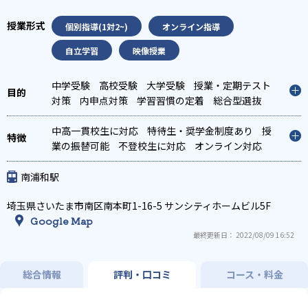
個別指導(1対2~)
オンライン指導
自立学習
映像授業
中学受験
高校受験
大学受験
授業・定期テスト
対策
内申点対策
学習習慣の定着
総合型選抜
(旧AO)対策
推薦入試対策
学校別特化対策
各種
検定対策
中高一貫校生に対応
科目別特化対策
特待生・奨学金制度あり
授
業の振替可能
不登校生に対応
オンライン対応
1科目から受講可能
季節講習のみの受講可
南浦和駅
埼玉県さいたま市南区南本町1-16-5 サンシティホームビル5F
Google Map
最終更新日： 2022/08/09 16:52
総合情報
評判・口コミ
コース・料金