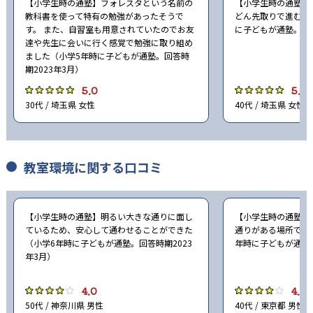
【小学生時の通塾】フォレスタという名前の
【小学生時の通塾】
教科書を使って特有の勉強があったそうで
どん先取りで進むよ
す。 また、自習室も用意されていたのでお友
に子どもが通塾。回答
達や先生に会いに行く感覚で勉強に取り組め
ました（小学5年時に子どもが通塾。回答時
期2023年3月）
5.0
5.0
30代 / 埼玉県 女性
40代 / 埼玉県 女性
教室環境に関する口コミ
【小学生時の通塾】明るい大きな通りに面し
【小学生時の通塾】
ているため、安心して通わせることができた
通りがある場所で、
（小学6年時に子どもが通塾。回答時期2023
年時に子どもが通塾。
年3月）
4.0
4.0
50代 / 神奈川県 男性
40代 / 東京都 男性