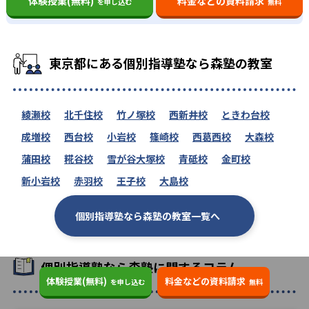
体験授業(無料)
料金などの資料請求
を申し込む
無料
東京都にある個別指導塾なら森塾の教室
綾瀬校
北千住校
竹ノ塚校
西新井校
ときわ台校
成増校
西台校
小岩校
篠崎校
西葛西校
大森校
蒲田校
糀谷校
雪が谷大塚校
青砥校
金町校
新小岩校
赤羽校
王子校
大島校
個別指導塾なら森塾の教室一覧へ
個別指導塾なら森塾に関するコラム
体験授業(無料)
料金などの資料請求
を申し込む
無料