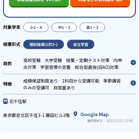
小1 ~ 6
中1 ~ 3
高1 ~ 3
個別指導(1対2~)
自立学習
高校受験
大学受験
授業・定期テスト対策
内申
点対策
学習習慣の定着
総合型選抜(旧AO)対策
推薦入試対策
学校別特化対策
英検(英語検定)対
策
成績保証制度あり
1科目から受講可能
季節講習
のみの受講可
自習室あり
北千住駅
Google Map
東京都足立区千住3-1 藤田ビル3階
最終更新日： 2023/12/11 12:00