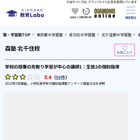
塾・学習塾TOP
東京都の学習塾
足立区の学習塾
北千住駅の学習塾
森塾 北千住校
学校の授業の先取り学習が中心の講師1：生徒2の個別指導
3.4
（
55件
）
2023年3月調査。
小学校高学年の個別指導塾アンケート調査方法
を参照