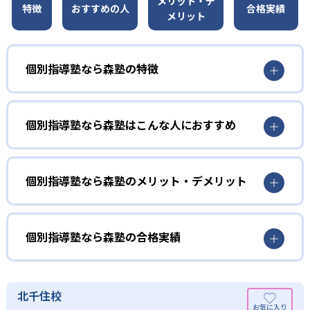
メリット・デ
特徴
おすすめの人
合格実績
メリット
個別指導塾なら森塾の特徴
01
先取り学習が中心
個別指導塾なら森塾はこんな人におすすめ
森塾の授業は先取り学習が中心。講師1人に生徒2人までの
個別指導で理解度に合わせて丁寧に指導するため、学校で
小学生
習っていない内容の学習でも安心。講師は生徒の相性に合
わせて配置する。楽しく会話や声掛けを行いながら、学習
算数の苦手を発見したい子ども向け
個別指導塾なら森塾のメリット・デメリット
意欲を高められる。また、先取り学習をしているため、学
森塾では授業後に理解度の確認を行い、学習習慣の基礎づ
校の授業が自信を持って受けられるようになる。
どんなメリットがある？
くりのために毎回宿題を出している。また、算数は年3回
02
理解できるまでサポート
「算数テスト」を実施。得意単元や復習が必要な苦手単元
森塾の最大のメリットは、「先取り学習」を中心に授業を
個別指導塾なら森塾の合格実績
を把握しながら、学習を進められる。
進めている点だ。塾で先取りした上で学校の授業に臨める
毎回の授業前に理解度を確認する「クリアテスト」を実
ため、自信を持って授業を受けられる。そのため、特に定
個別指導塾なら森塾の合格実績は？
中学生
施。理解が深まっていない内容があれば、無料の「特訓部
期テストに強い。
森塾は、公式サイトで合格実績は公開していない。志望校
屋」で理解し直す。また、定期テスト前には、無料でテス
定期テストの成績を上げたい子ども向け
北千住校
また、無料の制度も豊富だ。毎回の授業前に行う「クリア
への実績があるかどうかは、通う予定の教室に問い合わせ
ト前補講を実施。一人ひとりに合わせた対策を行いなが