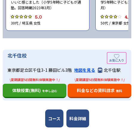
いいと感じました（小学5年時に子どもが通
学5年時に子どもが通
塾。回答時期2023年3月）
月）
5.0
4.0
30代 / 埼玉県 女性
50代 / 東京都 女性
北千住校
東京都足立区千住3-1 藤田ビル3階
地図を見る
北千住駅
\夏期講習5日間無料体験実施中！/
\夏期講習5日間無料体験実施中！/
体験授業(無料)
料金などの資料請求
を申し込む
無料
コース
料金詳細