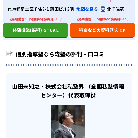
森塾の中学生では、成績保証制度を導入している。60点以
テスト」で不合格だった場合、無料の「特訓部屋」でとこ
たい。
ら、点数アップを目指す。
東京都足立区千住3-1 藤田ビル3階
地図を見る
北千住駅
下で入塾の場合、受講科目が1科目で＋20点以上になること
とん指導。他にも中間・期末テストの直前には、土曜日や
02
成績保証制度
を保証。60点以上で入塾の場合は、受講科目が1科目で80
日曜日なども利用して無料でテスト対策の特別授業を実
\夏期講習5日間無料体験実施中！/
\夏期講習5日間無料体験実施中！/
点以上になることを保証している。指導力に自信があるか
施。中学校ごとに合わせた定期テスト対策を行い、自信を
体験授業(無料)
料金などの資料請求
森塾は1科目＋20点の「成績保証制度」を導入。入塾後2学
らこそ可能な制度である。
持ってテストに挑める。
を申し込む
無料
期以内に1回以上＋20点に到達しなければ、3学期目の授業
中学生には成績保証制度が導入されている点も魅力的だ。
高校生
料を返却している。
万が一成績が上がらなかったとしても、料金の面で無駄に
早めに大学受験勉強を始めたい子ども向け
個別指導塾なら森塾の評判・口コミ
ならない点は、他にはあまりないメリットだ。
森塾は高2の冬から大学受験をサポート。一般入試だけでな
どんなデメリットがある？
く、推薦入試を希望する生徒向けの「推薦受験コース」も
森塾のデメリットは、学校の授業対策がメインとなってい
用意している。個別カウンセリングにより、生徒一人ひと
る点だ。学校の授業の先にある定期テストには効果的だ
りに合わせた学習プランを作成し、自分のペースで受験勉
山田未知之・株式会社私塾界 （全国私塾情報
が、受験の専門的な学習には強くない。特に中学受験は専
強を進められる。
センター）代表取締役
門的な学習が必要になるため、中学受験を行いたい場合は
専門塾に通うのがおすすめだ。