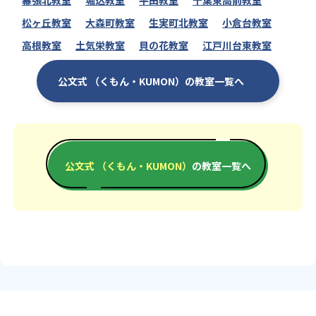
幕張北教室
堀込教室
平田教室
千葉東高前教室
松ヶ丘教室
大森町教室
生実町北教室
小倉台教室
高根教室
土気栄教室
貝の花教室
江戸川台東教室
公文式 （くもん・KUMON）の教室一覧へ
公文式 （くもん・KUMON）
の教室一覧へ
エリアか