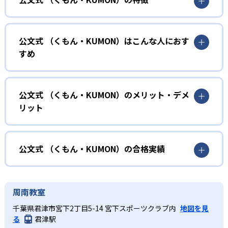
01
無学年式の学力別学習
公文式 （くもん・KUMON）はこんな人におす
KUMONでは、年齢や学年にとらわれずに、一人ひとりの学
すめ
力に応じたレベルから学習を始めている。
確実に100点が取れるレベルから少しずつ難易度を上げてい
幼児
くことで子どもたちは多くの成功体験を積み、学習する楽
小学校に入る準備をしたい幼児向け
公文式 （くもん・KUMON）のメリット・デメ
しさを経験できる。
リット
KUMONでは細かいステップに分かれた教材で、わかる楽し
02
自学自習スタイル
さを経験しながら無理なく力を高めていける。
どんなメリットがある？
性格や学習への取り組み姿勢に合わせて内容も調整するた
KUMONの教材は、簡単な問題から高度な問題へと、スモー
め、小学校に入ってもつまずきにくい学力を身につけられ
ルステップで進んでいけるよう工夫されている。このスタ
KUMONでは自学自習スタイルで勉強するため、集中力や目
公文式 （くもん・KUMON）の合格実績
るだろう。
イルは子どもの学習意欲をかき立てるため、教えてもらう
標に向かって頑張りやり抜く力を育むことができる。ま
という受け身の姿勢ではなく、自ら進んで学ぶ姿勢を身に
た、年齢や学年にとらわれずに自分の学力に相応したレベ
公文式 （くもん・KUMON）の合格実績は？
小学生
つけられるだろう。
ルから学習できるため、難しすぎてやる気を損ねたり、簡
KUMONは、公式サイトでは合格実績は公開していない。志
中学に向けて苦手教科を克服したい子ども向け
周南教室
単すぎて退屈することもない。
また、自学学習スタイルで学ぶ子どもたちは、自らの学習
望校への実績があるかどうかは、通う予定の教室に問い合
KUMONでは経験豊富な先生が、子どものやる気を引き出せ
千葉県君津市宮下2丁目5-14 宮下スポーツクラブ内
地図を見
課題に気がつくようになる。学年を超えた範囲も学習でき
どんなデメリットがある？
わせたい。
るよう適切なヒントを与えたり、声かけをしたりしてい
る
君津駅
るため、早い時期から高校教材に進む生徒もいる。
KUMONでは、中高生のクラスでも数学・英語・国語の3教