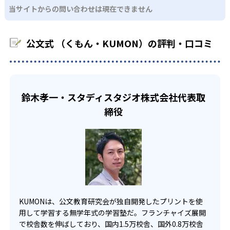
る。苦手な科目でも自分で解けた達成感を味わうことで、
03
フレキシブルな受講スタイル
当サイトからの問い合わせは現在できません
科に限られるため、その他の教科に関しては他塾を検討す
少しずつ苦手意識を克服できるだろう。
る必要があるだろう。
中学生・高校生
KUMONでは、教室が開いている時間内であれば、何曜日に
公文式 （くもん・KUMON）の評判・口コミ
でも週2回受講できる。そのため、部活や他の習い事で忙し
部活や習い事と両立したい生徒向け
い中高生にも通室しやすい。また、教室によっては自宅か
KUMONでは、一人ひとりの学習状況やスケジュールに合わ
らのオンライン受講と通室を組み合わせることも可能だ。
せて、きめ細やかにカリキュラムを調整している。
宿題の量や進め方に関しては、いつでも気軽に相談可能
鈴木孝一・スタディスタジオ株式会社代表取
だ。
締役
KUMONは、公文教育研究会が独自開発したプリントを使
用して学習する無学年式の学習塾だ。フランチャイズ展開
で校舎数を伸ばしており、国内1.5万校舎、国外0.8万校舎