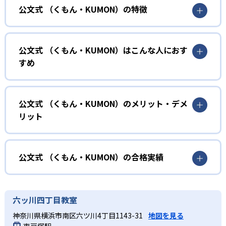
公文式 （くもん・KUMON）の特徴
01
無学年式の学力別学習
公文式 （くもん・KUMON）はこんな人におす
KUMONでは、年齢や学年にとらわれずに、一人ひとりの学
すめ
力に応じたレベルから学習を始めている。
確実に100点が取れるレベルから少しずつ難易度を上げてい
幼児
くことで子どもたちは多くの成功体験を積み、学習する楽
小学校に入る準備をしたい幼児向け
公文式 （くもん・KUMON）のメリット・デメ
しさを経験できる。
リット
KUMONでは細かいステップに分かれた教材で、わかる楽し
02
自学自習スタイル
さを経験しながら無理なく力を高めていける。
どんなメリットがある？
性格や学習への取り組み姿勢に合わせて内容も調整するた
KUMONの教材は、簡単な問題から高度な問題へと、スモー
め、小学校に入ってもつまずきにくい学力を身につけられ
ルステップで進んでいけるよう工夫されている。このスタ
KUMONでは自学自習スタイルで勉強するため、集中力や目
公文式 （くもん・KUMON）の合格実績
るだろう。
イルは子どもの学習意欲をかき立てるため、教えてもらう
標に向かって頑張りやり抜く力を育むことができる。ま
という受け身の姿勢ではなく、自ら進んで学ぶ姿勢を身に
た、年齢や学年にとらわれずに自分の学力に相応したレベ
公文式 （くもん・KUMON）の合格実績は？
小学生
つけられるだろう。
ルから学習できるため、難しすぎてやる気を損ねたり、簡
KUMONは、公式サイトでは合格実績は公開していない。志
中学に向けて苦手教科を克服したい子ども向け
六ッ川四丁目教室
単すぎて退屈することもない。
また、自学学習スタイルで学ぶ子どもたちは、自らの学習
望校への実績があるかどうかは、通う予定の教室に問い合
KUMONでは経験豊富な先生が、子どものやる気を引き出せ
神奈川県横浜市南区六ツ川4丁目1143-31
地図を見る
課題に気がつくようになる。学年を超えた範囲も学習でき
どんなデメリットがある？
わせたい。
るよう適切なヒントを与えたり、声かけをしたりしてい
東戸塚駅