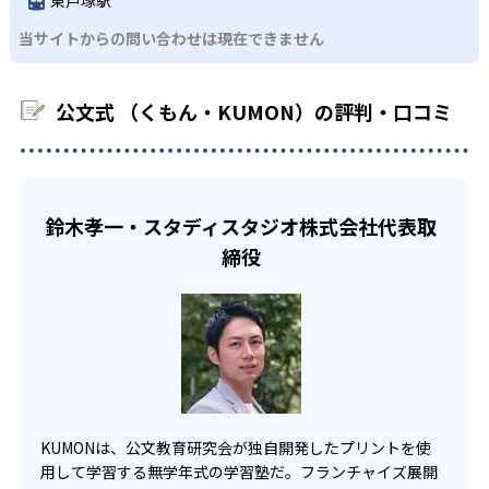
るため、早い時期から高校教材に進む生徒もいる。
KUMONでは、中高生のクラスでも数学・英語・国語の3教
る。苦手な科目でも自分で解けた達成感を味わうことで、
03
フレキシブルな受講スタイル
当サイトからの問い合わせは現在できません
科に限られるため、その他の教科に関しては他塾を検討す
少しずつ苦手意識を克服できるだろう。
る必要があるだろう。
中学生・高校生
KUMONでは、教室が開いている時間内であれば、何曜日に
公文式 （くもん・KUMON）の評判・口コミ
でも週2回受講できる。そのため、部活や他の習い事で忙し
部活や習い事と両立したい生徒向け
い中高生にも通室しやすい。また、教室によっては自宅か
KUMONでは、一人ひとりの学習状況やスケジュールに合わ
らのオンライン受講と通室を組み合わせることも可能だ。
せて、きめ細やかにカリキュラムを調整している。
宿題の量や進め方に関しては、いつでも気軽に相談可能
鈴木孝一・スタディスタジオ株式会社代表取
だ。
締役
KUMONは、公文教育研究会が独自開発したプリントを使
用して学習する無学年式の学習塾だ。フランチャイズ展開