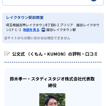
るだろう。
イルは子どもの学習意欲をかき立てるため、教えてもらう
標に向かって頑張りやり抜く力を育むことができる。ま
という受け身の姿勢ではなく、自ら進んで学ぶ姿勢を身に
た、年齢や学年にとらわれずに自分の学力に相応したレベ
公文式 （くもん・KUMON）の合格実績は？
小学生
つけられるだろう。
ルから学習できるため、難しすぎてやる気を損ねたり、簡
KUMONは、公式サイトでは合格実績は公開していない。志
中学に向けて苦手教科を克服したい子ども向け
レイクタウン駅前教室
単すぎて退屈することもない。
また、自学学習スタイルで学ぶ子どもたちは、自らの学習
望校への実績があるかどうかは、通う予定の教室に問い合
KUMONでは経験豊富な先生が、子どものやる気を引き出せ
埼玉県越谷市レイクタウン8丁目6-1 ブリリア 越谷レイクタウ
課題に気がつくようになる。学年を超えた範囲も学習でき
どんなデメリットがある？
わせたい。
るよう適切なヒントを与えたり、声かけをしたりしてい
ン1ＦＣ-1
地図を見る
越谷レイクタウン駅
るため、早い時期から高校教材に進む生徒もいる。
KUMONでは、中高生のクラスでも数学・英語・国語の3教
る。苦手な科目でも自分で解けた達成感を味わうことで、
03
フレキシブルな受講スタイル
当サイトからの問い合わせは現在できません
科に限られるため、その他の教科に関しては他塾を検討す
少しずつ苦手意識を克服できるだろう。
る必要があるだろう。
中学生・高校生
KUMONでは、教室が開いている時間内であれば、何曜日に
公文式 （くもん・KUMON）の評判・口コミ
でも週2回受講できる。そのため、部活や他の習い事で忙し
部活や習い事と両立したい生徒向け
い中高生にも通室しやすい。また、教室によっては自宅か
KUMONでは、一人ひとりの学習状況やスケジュールに合わ
らのオンライン受講と通室を組み合わせることも可能だ。
せて、きめ細やかにカリキュラムを調整している。
宿題の量や進め方に関しては、いつでも気軽に相談可能
鈴木孝一・スタディスタジオ株式会社代表取
だ。
締役