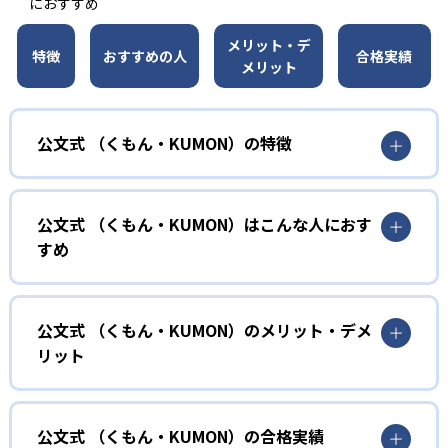
におすすめ
メリット・デ
特徴
おすすめの人
合格実績
メリット
公文式 （くもん・KUMON）の特徴
01
無学年式の学力別学習
公文式 （くもん・KUMON）はこんな人におす
KUMONでは、年齢や学年にとらわれずに、一人ひとりの学
すめ
力に応じたレベルから学習を始めている。
確実に100点が取れるレベルから少しずつ難易度を上げてい
幼児
くことで子どもたちは多くの成功体験を積み、学習する楽
小学校に入る準備をしたい幼児向け
公文式 （くもん・KUMON）のメリット・デメ
しさを経験できる。
リット
KUMONでは細かいステップに分かれた教材で、わかる楽し
02
自学自習スタイル
さを経験しながら無理なく力を高めていける。
どんなメリットがある？
性格や学習への取り組み姿勢に合わせて内容も調整するた
KUMONの教材は、簡単な問題から高度な問題へと、スモー
め、小学校に入ってもつまずきにくい学力を身につけられ
ルステップで進んでいけるよう工夫されている。このスタ
KUMONでは自学自習スタイルで勉強するため、集中力や目
公文式 （くもん・KUMON）の合格実績