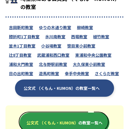
の教室
吉田新町教室
ゆりの木通り教室
柳崎教室
膝折町1丁目教室
氷川南教室
西堀教室
植竹教室
並木1丁目教室
小谷場教室
笹目東小前教室
辻8丁目教室
武蔵浦和西口教室
東浦和中央公園教室
浦和大門教室
北与野駅前教室
大久保東小前教室
日の出町教室
遊馬町教室
幸手中央教室
さくらだ教室
公文式 （くもん・KUMON）の教室一覧へ
公文式 （くもん・KUMON）
の教室一覧へ