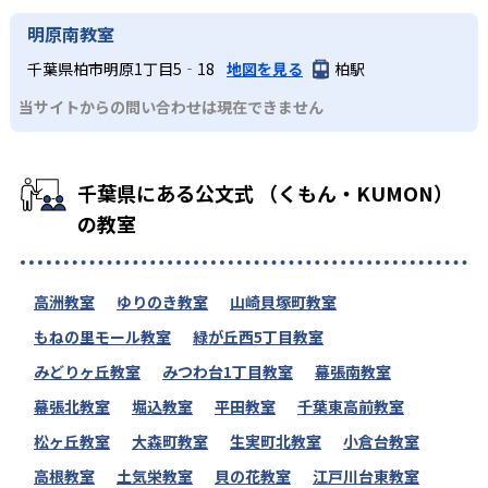
明原南教室
千葉県柏市明原1丁目5‐18
地図を見る
柏駅
当サイトからの問い合わせは現在できません
千葉県にある公文式 （くもん・KUMON）
の教室
高洲教室
ゆりのき教室
山崎貝塚町教室
もねの里モール教室
緑が丘西5丁目教室
みどりヶ丘教室
みつわ台1丁目教室
幕張南教室
幕張北教室
堀込教室
平田教室
千葉東高前教室
松ヶ丘教室
大森町教室
生実町北教室
小倉台教室
高根教室
土気栄教室
貝の花教室
江戸川台東教室