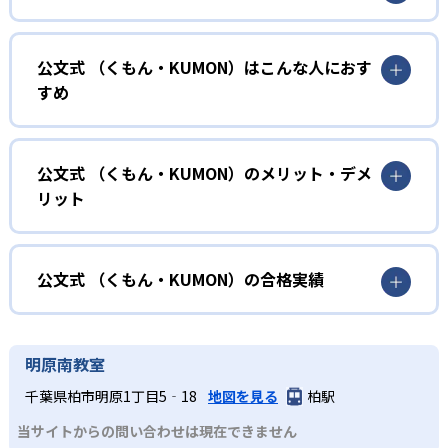
01
無学年式の学力別学習
公文式 （くもん・KUMON）はこんな人におす
KUMONでは、年齢や学年にとらわれずに、一人ひとりの学
すめ
力に応じたレベルから学習を始めている。
確実に100点が取れるレベルから少しずつ難易度を上げてい
幼児
くことで子どもたちは多くの成功体験を積み、学習する楽
小学校に入る準備をしたい幼児向け
公文式 （くもん・KUMON）のメリット・デメ
しさを経験できる。
リット
KUMONでは細かいステップに分かれた教材で、わかる楽し
02
自学自習スタイル
さを経験しながら無理なく力を高めていける。
どんなメリットがある？
性格や学習への取り組み姿勢に合わせて内容も調整するた
KUMONの教材は、簡単な問題から高度な問題へと、スモー
め、小学校に入ってもつまずきにくい学力を身につけられ
ルステップで進んでいけるよう工夫されている。このスタ
KUMONでは自学自習スタイルで勉強するため、集中力や目
公文式 （くもん・KUMON）の合格実績
るだろう。
イルは子どもの学習意欲をかき立てるため、教えてもらう
標に向かって頑張りやり抜く力を育むことができる。ま
という受け身の姿勢ではなく、自ら進んで学ぶ姿勢を身に
た、年齢や学年にとらわれずに自分の学力に相応したレベ
公文式 （くもん・KUMON）の合格実績は？
小学生
つけられるだろう。
ルから学習できるため、難しすぎてやる気を損ねたり、簡
KUMONは、公式サイトでは合格実績は公開していない。志
中学に向けて苦手教科を克服したい子ども向け
明原南教室
単すぎて退屈することもない。
また、自学学習スタイルで学ぶ子どもたちは、自らの学習
望校への実績があるかどうかは、通う予定の教室に問い合
KUMONでは経験豊富な先生が、子どものやる気を引き出せ
千葉県柏市明原1丁目5‐18
地図を見る
柏駅
課題に気がつくようになる。学年を超えた範囲も学習でき
どんなデメリットがある？
わせたい。
るよう適切なヒントを与えたり、声かけをしたりしてい
るため、早い時期から高校教材に進む生徒もいる。
当サイトからの問い合わせは現在できません
KUMONでは、中高生のクラスでも数学・英語・国語の3教
る。苦手な科目でも自分で解けた達成感を味わうことで、