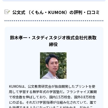
03
フレキシブルな受講スタイル
科に限られるため、その他の教科に関しては他塾を検討す
少しずつ苦手意識を克服できるだろう。
る必要があるだろう。
中学生・高校生
公文式 （くもん・KUMON）の評判・口コミ
KUMONでは、教室が開いている時間内であれば、何曜日に
でも週2回受講できる。そのため、部活や他の習い事で忙し
部活や習い事と両立したい生徒向け
い中高生にも通室しやすい。また、教室によっては自宅か
KUMONでは、一人ひとりの学習状況やスケジュールに合わ
らのオンライン受講と通室を組み合わせることも可能だ。
せて、きめ細やかにカリキュラムを調整している。
鈴木孝一・スタディスタジオ株式会社代表取
宿題の量や進め方に関しては、いつでも気軽に相談可能
締役
だ。
KUMONは、公文教育研究会が独自開発したプリントを使
用して学習する無学年式の学習塾だ。フランチャイズ展開
で校舎数を伸ばしており、国内1.5万校舎、国外0.8万校舎
にのぼる。それだけ学習指導が仕組み化されていて、誰で
も指導できるようになっていることがわかる。だからこ