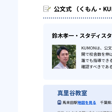
公文式 （くもん・K
鈴木孝一・スタディス
KUMONは、
開で校舎数を伸ば
誰でも指導でき
確認すべきであ
真里谷教室
馬来田駅
地図を見る
千葉県