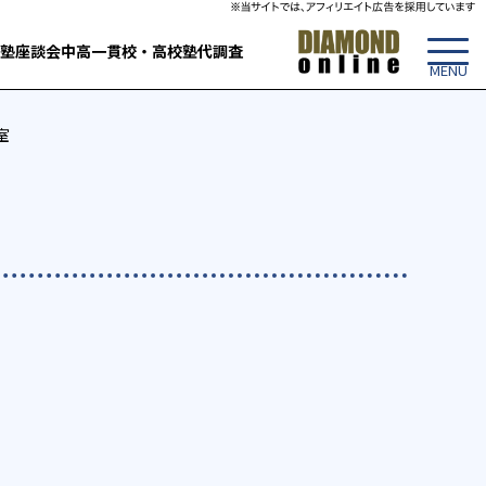
塾
座談会
中高一貫校・高校
塾代調査
室