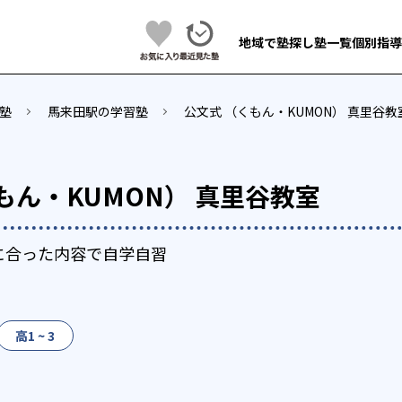
地域で塾探し
塾一覧
個別指導
塾
馬来田駅の学習塾
公文式 （くもん・KUMON） 真里谷教
もん・KUMON） 真里谷教室
に合った内容で自学自習
高1 ~ 3