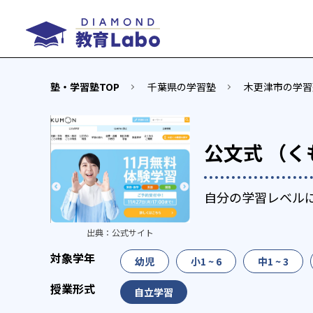
塾・学習塾TOP
千葉県の学習塾
木更津市の学習
公文式 （く
自分の学習レベル
出典：
公式サイト
幼児
小1 ~ 6
中1 ~ 3
自立学習