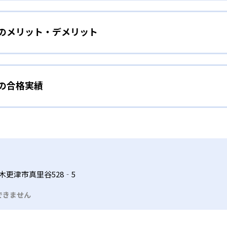
をしたい幼児向け
ら少しずつ難易度を上げていくことで子どもたちは多くの成功体
）のメリット・デメリット
分かれた教材で、わかる楽しさを経験しながら無理なく力を高め
わせて内容も調整するため、小学校に入ってもつまずきにくい
タイル
手教科を克服したい子ども向け
から高度な問題へと、スモールステップで進んでいけるよう工夫
）の合格実績
で勉強するため、集中力や目標に向かって頑張りやり抜く力を育
教えてもらうという受け身の姿勢ではなく、自ら進んで学ぶ姿
応したレベルから学習できるため、難しすぎてやる気を損ねた
、子どものやる気を引き出せるよう適切なヒントを与えたり、声
うことで、少しずつ苦手意識を克服できるだろう。
N）の合格実績は？
どもたちは、自らの学習課題に気がつくようになる。学年を超
る。
格実績は公開していない。志望校への実績があるかどうかは、通
い事と両立したい生徒向け
でも数学・英語・国語の3教科に限られるため、その他の教科に
習状況やスケジュールに合わせて、きめ細やかにカリキュラムを
ルな受講スタイル
木更津市真里谷528‐5
つでも気軽に相談可能だ。
できません
る時間内であれば、何曜日にでも週2回受講できる。そのため、
っては自宅からのオンライン受講と通室を組み合わせることも