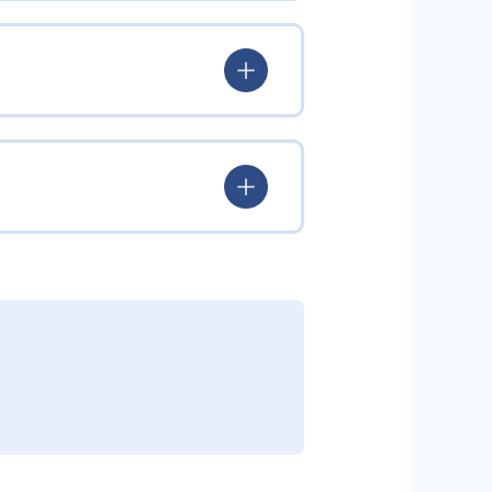
験を積み、学習する楽しさを経験
ていける。
学力を身につけられるだろう。
されている。このスタイルは子ど
むことができる。また、年齢や学
勢を身につけられるだろう。
り、簡単すぎて退屈することもな
かけをしたりしている。苦手な科
えた範囲も学習できるため、早い
う予定の教室に問い合わせたい。
関しては他塾を検討する必要がある
調整している。
部活や他の習い事で忙しい中高生に
可能だ。