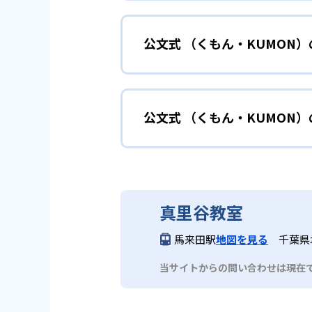
小学校に入る準備
幼児
確実に100点が取れるレベルか
できる。
公文式 （くもん・KUMON
KUMONでは細かいステップに
性格や学習への取り組み姿勢に合
02
自学自習ス
どんなメリットがある？
中学に向けて苦
小学生
KUMONの教材は、簡単な問題
公文式 （くもん・KUMON
KUMONでは自学自習スタイル
もの学習意欲をかき立てるため、
年にとらわれずに自分の学力に相
KUMONでは経験豊富な先生が
い。
目でも自分で解けた達成感を味わ
公文式 （くもん・KUMO
また、自学学習スタイルで学ぶ子
時期から高校教材に進む生徒もい
どんなデメリットがある？
KUMONは、公式サイトでは合
部活や習
中学生・高校生
真里谷教室
KUMONでは、中高生のクラス
KUMONでは、一人ひとりの学
03
フレキシブ
馬来田駅
地図を見る
千葉県
だろう。
宿題の量や進め方に関しては、い
当サイトからの問い合わせは現在
KUMONでは、教室が開いてい
も通室しやすい。また、教室によ