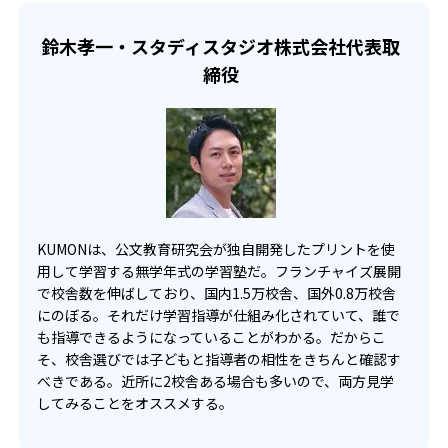
KUMONでは、一人ひとりの学習状況やスケジュールに合わ
らのオンライン受講と通室を組み合わせることも可能だ。
せて、きめ細やかにカリキュラムを調整している。
鈴木孝一・スタディスタジオ株式会社代表取
宿題の量や進め方に関しては、いつでも気軽に相談可能
締役
だ。
KUMONは、公文教育研究会が独自開発したプリントを使
用して学習する無学年式の学習塾だ。フランチャイズ展開
で校舎数を伸ばしており、国内1.5万校舎、国外0.8万校舎
にのぼる。それだけ学習指導が仕組み化されていて、誰で
も指導できるようになっていることがわかる。だからこ
そ、校舎選びでは子どもと指導者の相性をきちんと確認す
べきである。近所に2校舎ある場合も多いので、両方見学
してみることをオススメする。