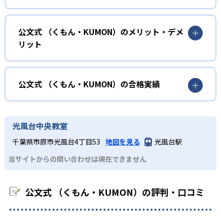
確実に100点が取れるレベルから少しずつ難易度を上げてい
幼児
くことで子どもたちは多くの成功体験を積み、学習する楽
小学校に入る準備をしたい幼児向け
公文式 （くもん・KUMON）のメリット・デメ
しさを経験できる。
リット
KUMONでは細かいステップに分かれた教材で、わかる楽し
02
自学自習スタイル
さを経験しながら無理なく力を高めていける。
どんなメリットがある？
性格や学習への取り組み姿勢に合わせて内容も調整するた
KUMONの教材は、簡単な問題から高度な問題へと、スモー
め、小学校に入ってもつまずきにくい学力を身につけられ
ルステップで進んでいけるよう工夫されている。このスタ
KUMONでは自学自習スタイルで勉強するため、集中力や目
公文式 （くもん・KUMON）の合格実績
るだろう。
イルは子どもの学習意欲をかき立てるため、教えてもらう
標に向かって頑張りやり抜く力を育むことができる。ま
という受け身の姿勢ではなく、自ら進んで学ぶ姿勢を身に
た、年齢や学年にとらわれずに自分の学力に相応したレベ
公文式 （くもん・KUMON）の合格実績は？
小学生
つけられるだろう。
ルから学習できるため、難しすぎてやる気を損ねたり、簡
KUMONは、公式サイトでは合格実績は公開していない。志
中学に向けて苦手教科を克服したい子ども向け
光風台中央教室
単すぎて退屈することもない。
また、自学学習スタイルで学ぶ子どもたちは、自らの学習
望校への実績があるかどうかは、通う予定の教室に問い合
KUMONでは経験豊富な先生が、子どものやる気を引き出せ
千葉県市原市光風台4丁目53
地図を見る
光風台駅
課題に気がつくようになる。学年を超えた範囲も学習でき
どんなデメリットがある？
わせたい。
るよう適切なヒントを与えたり、声かけをしたりしてい
るため、早い時期から高校教材に進む生徒もいる。
当サイトからの問い合わせは現在できません
KUMONでは、中高生のクラスでも数学・英語・国語の3教
る。苦手な科目でも自分で解けた達成感を味わうことで、
03
フレキシブルな受講スタイル
科に限られるため、その他の教科に関しては他塾を検討す
少しずつ苦手意識を克服できるだろう。
る必要があるだろう。
中学生・高校生
公文式 （くもん・KUMON）の評判・口コミ
KUMONでは、教室が開いている時間内であれば、何曜日に
でも週2回受講できる。そのため、部活や他の習い事で忙し
部活や習い事と両立したい生徒向け
い中高生にも通室しやすい。また、教室によっては自宅か