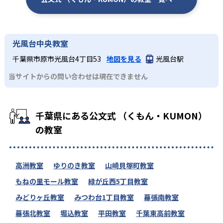
光風台中央教室
千葉県市原市光風台4丁目53
地図を見る
光風台駅
当サイトからの問い合わせは現在できません
千葉県にある公文式 （くもん・KUMON）
の教室
高洲教室
ゆりのき教室
山崎貝塚町教室
もねの里モール教室
緑が丘西5丁目教室
みどりヶ丘教室
みつわ台1丁目教室
幕張南教室
幕張北教室
堀込教室
平田教室
千葉東高前教室