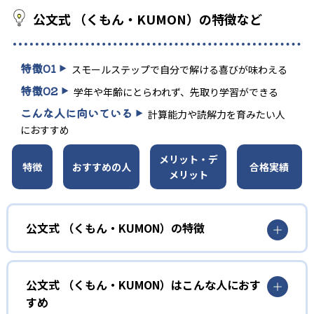
公文式 （くもん・KUMON）の特徴など
特徴
01
スモールステップで自分で解ける喜びが味わえる
特徴
02
学年や年齢にとらわれず、先取り学習ができる
こんな人に向いている
計算能力や読解力を育みたい人
におすすめ
メリット・デ
特徴
おすすめの人
合格実績
メリット
公文式 （くもん・KUMON）の特徴
01
無学年式の学力別学習
公文式 （くもん・KUMON）はこんな人におす
KUMONでは、年齢や学年にとらわれずに、一人ひとりの学
すめ
力に応じたレベルから学習を始めている。