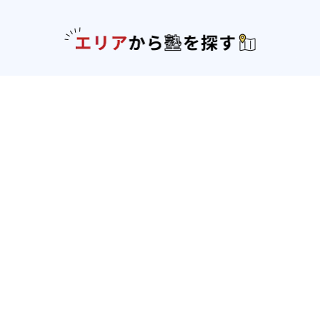
エリアか
北海道・東北
北海道
青森県
岩手県
宮城県
秋田県
山形
県
福島県
関東
東京都
神奈川県
埼玉県
千葉県
茨城県
栃木
県
群馬県
北陸
新潟県
富山県
石川県
福井県
中部