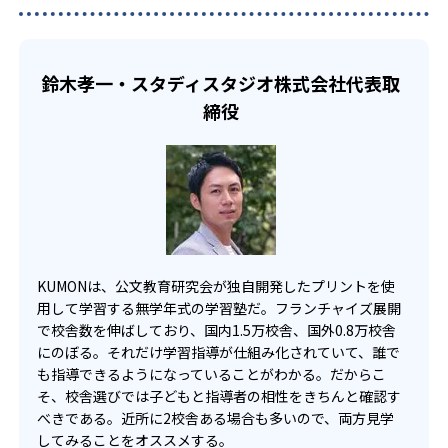
い中高生にも通室しやすい。また、教室によっては自宅か
KUMONでは、一人ひとりの学習状況やスケジュールに合わ
らのオンライン受講と通室を組み合わせることも可能だ。
せて、きめ細やかにカリキュラムを調整している。
宿題の量や進め方に関しては、いつでも気軽に相談可能
鈴木孝一・スタディスタジオ株式会社代表取
だ。
締役
KUMONは、公文教育研究会が独自開発したプリントを使
用して学習する無学年式の学習塾だ。フランチャイズ展開
で校舎数を伸ばしており、国内1.5万校舎、国外0.8万校舎
にのぼる。それだけ学習指導が仕組み化されていて、誰で
も指導できるようになっていることがわかる。だからこ
そ、校舎選びでは子どもと指導者の相性をきちんと確認す
べきである。近所に2校舎ある場合も多いので、両方見学
してみることをオススメする。