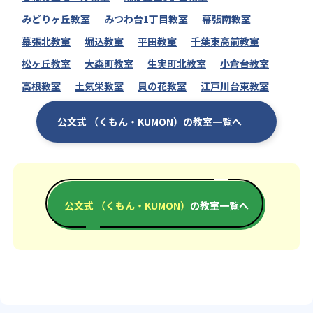
みどりヶ丘教室
みつわ台1丁目教室
幕張南教室
幕張北教室
堀込教室
平田教室
千葉東高前教室
松ヶ丘教室
大森町教室
生実町北教室
小倉台教室
高根教室
土気栄教室
貝の花教室
江戸川台東教室
公文式 （くもん・KUMON）の教室一覧へ
公文式 （くもん・KUMON）
の教室一覧へ