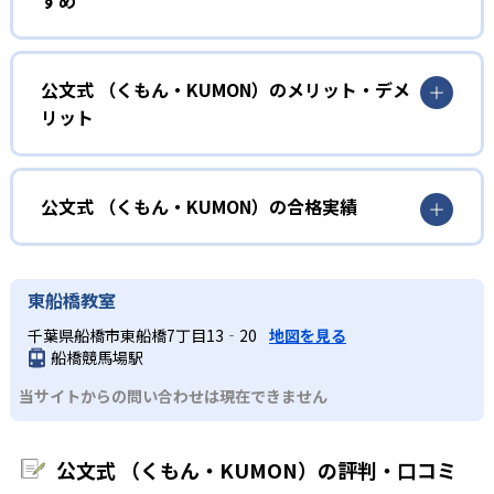
力に応じたレベルから学習を始めている。
確実に100点が取れるレベルから少しずつ難易度を上げてい
幼児
くことで子どもたちは多くの成功体験を積み、学習する楽
小学校に入る準備をしたい幼児向け
公文式 （くもん・KUMON）のメリット・デメ
しさを経験できる。
リット
KUMONでは細かいステップに分かれた教材で、わかる楽し
02
自学自習スタイル
さを経験しながら無理なく力を高めていける。
どんなメリットがある？
性格や学習への取り組み姿勢に合わせて内容も調整するた
KUMONの教材は、簡単な問題から高度な問題へと、スモー
め、小学校に入ってもつまずきにくい学力を身につけられ
ルステップで進んでいけるよう工夫されている。このスタ
KUMONでは自学自習スタイルで勉強するため、集中力や目
公文式 （くもん・KUMON）の合格実績
るだろう。
イルは子どもの学習意欲をかき立てるため、教えてもらう
標に向かって頑張りやり抜く力を育むことができる。ま
という受け身の姿勢ではなく、自ら進んで学ぶ姿勢を身に
た、年齢や学年にとらわれずに自分の学力に相応したレベ
公文式 （くもん・KUMON）の合格実績は？
小学生
つけられるだろう。
ルから学習できるため、難しすぎてやる気を損ねたり、簡
KUMONは、公式サイトでは合格実績は公開していない。志
中学に向けて苦手教科を克服したい子ども向け
東船橋教室
単すぎて退屈することもない。
また、自学学習スタイルで学ぶ子どもたちは、自らの学習
望校への実績があるかどうかは、通う予定の教室に問い合
KUMONでは経験豊富な先生が、子どものやる気を引き出せ
千葉県船橋市東船橋7丁目13‐20
地図を見る
課題に気がつくようになる。学年を超えた範囲も学習でき
どんなデメリットがある？
わせたい。
るよう適切なヒントを与えたり、声かけをしたりしてい
船橋競馬場駅
るため、早い時期から高校教材に進む生徒もいる。
KUMONでは、中高生のクラスでも数学・英語・国語の3教
る。苦手な科目でも自分で解けた達成感を味わうことで、
03
フレキシブルな受講スタイル
当サイトからの問い合わせは現在できません
科に限られるため、その他の教科に関しては他塾を検討す
少しずつ苦手意識を克服できるだろう。
る必要があるだろう。
中学生・高校生
KUMONでは、教室が開いている時間内であれば、何曜日に
公文式 （くもん・KUMON）の評判・口コミ
でも週2回受講できる。そのため、部活や他の習い事で忙し
部活や習い事と両立したい生徒向け