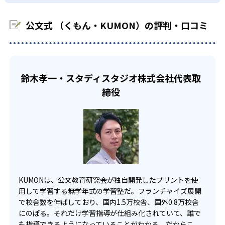
03
フレキシブルな受講スタイル
科に限られるため、その他の教科に関しては他塾を検討す
少しずつ苦手意識を克服できるだろう。
る必要があるだろう。
中学生・高校生
公文式 （くもん・KUMON）の評判・口コミ
KUMONでは、教室が開いている時間内であれば、何曜日に
でも週2回受講できる。そのため、部活や他の習い事で忙し
部活や習い事と両立したい生徒向け
い中高生にも通室しやすい。また、教室によっては自宅か
KUMONでは、一人ひとりの学習状況やスケジュールに合わ
らのオンライン受講と通室を組み合わせることも可能だ。
せて、きめ細やかにカリキュラムを調整している。
鈴木孝一・スタディスタジオ株式会社代表取
宿題の量や進め方に関しては、いつでも気軽に相談可能
締役
だ。
KUMONは、公文教育研究会が独自開発したプリントを使
用して学習する無学年式の学習塾だ。フランチャイズ展開
で校舎数を伸ばしており、国内1.5万校舎、国外0.8万校舎
にのぼる。それだけ学習指導が仕組み化されていて、誰で
も指導できるようになっていることがわかる。だからこ