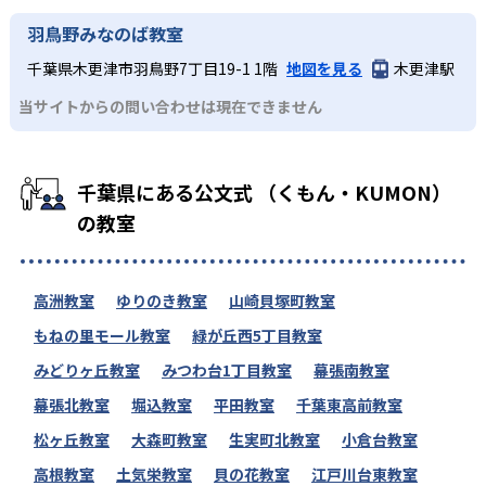
羽鳥野みなのば教室
千葉県木更津市羽鳥野7丁目19-1 1階
地図を見る
木更津駅
当サイトからの問い合わせは現在できません
千葉県にある公文式 （くもん・KUMON）
の教室
高洲教室
ゆりのき教室
山崎貝塚町教室
もねの里モール教室
緑が丘西5丁目教室
みどりヶ丘教室
みつわ台1丁目教室
幕張南教室
幕張北教室
堀込教室
平田教室
千葉東高前教室
松ヶ丘教室
大森町教室
生実町北教室
小倉台教室
高根教室
土気栄教室
貝の花教室
江戸川台東教室