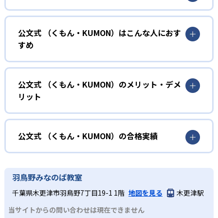
01
無学年式の学力別学習
公文式 （くもん・KUMON）はこんな人におす
KUMONでは、年齢や学年にとらわれずに、一人ひとりの学
すめ
力に応じたレベルから学習を始めている。
確実に100点が取れるレベルから少しずつ難易度を上げてい
幼児
くことで子どもたちは多くの成功体験を積み、学習する楽
小学校に入る準備をしたい幼児向け
公文式 （くもん・KUMON）のメリット・デメ
しさを経験できる。
リット
KUMONでは細かいステップに分かれた教材で、わかる楽し
02
自学自習スタイル
さを経験しながら無理なく力を高めていける。
どんなメリットがある？
性格や学習への取り組み姿勢に合わせて内容も調整するた
KUMONの教材は、簡単な問題から高度な問題へと、スモー
め、小学校に入ってもつまずきにくい学力を身につけられ
ルステップで進んでいけるよう工夫されている。このスタ
KUMONでは自学自習スタイルで勉強するため、集中力や目
公文式 （くもん・KUMON）の合格実績
るだろう。
イルは子どもの学習意欲をかき立てるため、教えてもらう
標に向かって頑張りやり抜く力を育むことができる。ま
という受け身の姿勢ではなく、自ら進んで学ぶ姿勢を身に
た、年齢や学年にとらわれずに自分の学力に相応したレベ
公文式 （くもん・KUMON）の合格実績は？
小学生
つけられるだろう。
ルから学習できるため、難しすぎてやる気を損ねたり、簡
KUMONは、公式サイトでは合格実績は公開していない。志
中学に向けて苦手教科を克服したい子ども向け
羽鳥野みなのば教室
単すぎて退屈することもない。
また、自学学習スタイルで学ぶ子どもたちは、自らの学習
望校への実績があるかどうかは、通う予定の教室に問い合
KUMONでは経験豊富な先生が、子どものやる気を引き出せ
千葉県木更津市羽鳥野7丁目19-1 1階
地図を見る
木更津駅
課題に気がつくようになる。学年を超えた範囲も学習でき
どんなデメリットがある？
わせたい。
るよう適切なヒントを与えたり、声かけをしたりしてい
るため、早い時期から高校教材に進む生徒もいる。
当サイトからの問い合わせは現在できません
KUMONでは、中高生のクラスでも数学・英語・国語の3教
る。苦手な科目でも自分で解けた達成感を味わうことで、