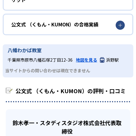
KUMONでは細かいステップに分かれた教材で、わかる楽し
02
自学自習スタイル
さを経験しながら無理なく力を高めていける。
どんなメリットがある？
性格や学習への取り組み姿勢に合わせて内容も調整するた
KUMONの教材は、簡単な問題から高度な問題へと、スモー
め、小学校に入ってもつまずきにくい学力を身につけられ
ルステップで進んでいけるよう工夫されている。このスタ
KUMONでは自学自習スタイルで勉強するため、集中力や目
公文式 （くもん・KUMON）の合格実績
るだろう。
イルは子どもの学習意欲をかき立てるため、教えてもらう
標に向かって頑張りやり抜く力を育むことができる。ま
という受け身の姿勢ではなく、自ら進んで学ぶ姿勢を身に
た、年齢や学年にとらわれずに自分の学力に相応したレベ
公文式 （くもん・KUMON）の合格実績は？
小学生
つけられるだろう。
ルから学習できるため、難しすぎてやる気を損ねたり、簡
KUMONは、公式サイトでは合格実績は公開していない。志
中学に向けて苦手教科を克服したい子ども向け
八幡わかば教室
単すぎて退屈することもない。
また、自学学習スタイルで学ぶ子どもたちは、自らの学習
望校への実績があるかどうかは、通う予定の教室に問い合
KUMONでは経験豊富な先生が、子どものやる気を引き出せ
千葉県市原市八幡石塚2丁目12-36
地図を見る
浜野駅
課題に気がつくようになる。学年を超えた範囲も学習でき
どんなデメリットがある？
わせたい。
るよう適切なヒントを与えたり、声かけをしたりしてい
るため、早い時期から高校教材に進む生徒もいる。
当サイトからの問い合わせは現在できません
KUMONでは、中高生のクラスでも数学・英語・国語の3教
る。苦手な科目でも自分で解けた達成感を味わうことで、
03
フレキシブルな受講スタイル
科に限られるため、その他の教科に関しては他塾を検討す
少しずつ苦手意識を克服できるだろう。
る必要があるだろう。
中学生・高校生
公文式 （くもん・KUMON）の評判・口コミ
KUMONでは、教室が開いている時間内であれば、何曜日に
でも週2回受講できる。そのため、部活や他の習い事で忙し
部活や習い事と両立したい生徒向け
い中高生にも通室しやすい。また、教室によっては自宅か
KUMONでは、一人ひとりの学習状況やスケジュールに合わ
らのオンライン受講と通室を組み合わせることも可能だ。
せて、きめ細やかにカリキュラムを調整している。
鈴木孝一・スタディスタジオ株式会社代表取
宿題の量や進め方に関しては、いつでも気軽に相談可能
締役
だ。