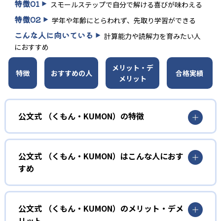
特徴
01
スモールステップで自分で解ける喜びが味わえる
特徴
02
学年や年齢にとらわれず、先取り学習ができる
こんな人に向いている
計算能力や読解力を育みたい人
におすすめ
メリット・デ
特徴
おすすめの人
合格実績
メリット
公文式 （くもん・KUMON）の特徴
01
無学年式の学力別学習
公文式 （くもん・KUMON）はこんな人におす
KUMONでは、年齢や学年にとらわれずに、一人ひとりの学
すめ
力に応じたレベルから学習を始めている。
確実に100点が取れるレベルから少しずつ難易度を上げてい
幼児
くことで子どもたちは多くの成功体験を積み、学習する楽
小学校に入る準備をしたい幼児向け
公文式 （くもん・KUMON）のメリット・デメ
しさを経験できる。
リット