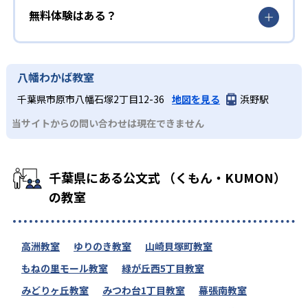
無料体験はある？
八幡わかば教室
千葉県市原市八幡石塚2丁目12-36
地図を見る
浜野駅
当サイトからの問い合わせは現在できません
千葉県にある公文式 （くもん・KUMON）
の教室
高洲教室
ゆりのき教室
山崎貝塚町教室
もねの里モール教室
緑が丘西5丁目教室
みどりヶ丘教室
みつわ台1丁目教室
幕張南教室