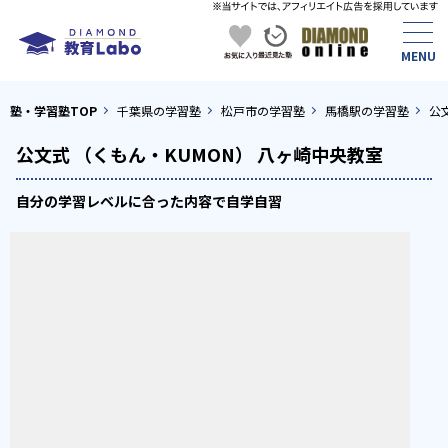
塾・学習塾TOP
千葉県の学習塾
松戸市の学習塾
馬橋駅の学習塾
公
公文式 （くもん・KUMON） 八ヶ崎中央教室
自分の学習レベルに合った内容で自学自習