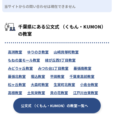
当サイトからの問い合わせは現在できません
千葉県にある公文式 （くもん・KUMON）
の教室
高洲教室
ゆりのき教室
山崎貝塚町教室
もねの里モール教室
緑が丘西5丁目教室
みどりヶ丘教室
みつわ台1丁目教室
幕張南教室
幕張北教室
堀込教室
平田教室
千葉東高前教室
松ヶ丘教室
大森町教室
生実町北教室
小倉台教室
高根教室
土気栄教室
貝の花教室
江戸川台東教室
公文式 （くもん・KUMON）の教室一覧へ