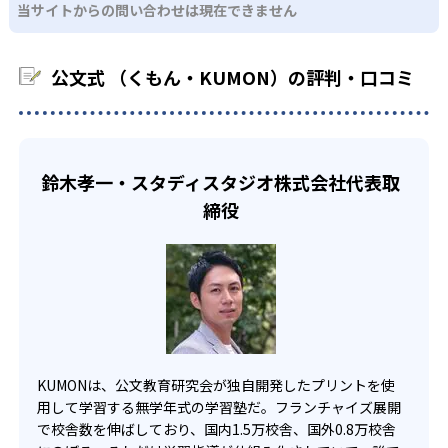
03
フレキシブルな受講スタイル
当サイトからの問い合わせは現在できません
科に限られるため、その他の教科に関しては他塾を検討す
少しずつ苦手意識を克服できるだろう。
る必要があるだろう。
中学生・高校生
KUMONでは、教室が開いている時間内であれば、何曜日に
公文式 （くもん・KUMON）の評判・口コミ
でも週2回受講できる。そのため、部活や他の習い事で忙し
部活や習い事と両立したい生徒向け
い中高生にも通室しやすい。また、教室によっては自宅か
KUMONでは、一人ひとりの学習状況やスケジュールに合わ
らのオンライン受講と通室を組み合わせることも可能だ。
せて、きめ細やかにカリキュラムを調整している。
宿題の量や進め方に関しては、いつでも気軽に相談可能
鈴木孝一・スタディスタジオ株式会社代表取
だ。
締役
KUMONは、公文教育研究会が独自開発したプリントを使
用して学習する無学年式の学習塾だ。フランチャイズ展開
で校舎数を伸ばしており、国内1.5万校舎、国外0.8万校舎