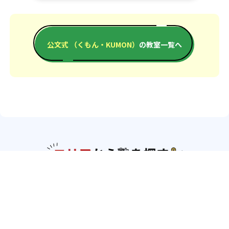
公文式 （くもん・KUMON）
の教室一覧へ
エリアか
北海道・東北
北海道
青森県
岩手県
宮城県
秋田県
山形
県
福島県