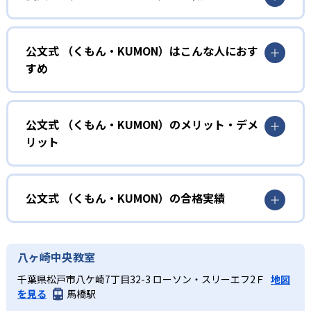
01
無学年式の学力別学習
公文式 （くもん・KUMON）はこんな人におす
KUMONでは、年齢や学年にとらわれずに、一人ひとりの学
すめ
力に応じたレベルから学習を始めている。
確実に100点が取れるレベルから少しずつ難易度を上げてい
幼児
くことで子どもたちは多くの成功体験を積み、学習する楽
小学校に入る準備をしたい幼児向け
公文式 （くもん・KUMON）のメリット・デメ
しさを経験できる。
リット
KUMONでは細かいステップに分かれた教材で、わかる楽し
02
自学自習スタイル
さを経験しながら無理なく力を高めていける。
どんなメリットがある？
性格や学習への取り組み姿勢に合わせて内容も調整するた
KUMONの教材は、簡単な問題から高度な問題へと、スモー
め、小学校に入ってもつまずきにくい学力を身につけられ
ルステップで進んでいけるよう工夫されている。このスタ
KUMONでは自学自習スタイルで勉強するため、集中力や目
公文式 （くもん・KUMON）の合格実績
るだろう。
イルは子どもの学習意欲をかき立てるため、教えてもらう
標に向かって頑張りやり抜く力を育むことができる。ま
という受け身の姿勢ではなく、自ら進んで学ぶ姿勢を身に
た、年齢や学年にとらわれずに自分の学力に相応したレベ
公文式 （くもん・KUMON）の合格実績は？
小学生
つけられるだろう。
ルから学習できるため、難しすぎてやる気を損ねたり、簡
KUMONは、公式サイトでは合格実績は公開していない。志
中学に向けて苦手教科を克服したい子ども向け
八ヶ崎中央教室
単すぎて退屈することもない。
また、自学学習スタイルで学ぶ子どもたちは、自らの学習
望校への実績があるかどうかは、通う予定の教室に問い合
KUMONでは経験豊富な先生が、子どものやる気を引き出せ
千葉県松戸市八ケ崎7丁目32-3 ローソン・スリーエフ2Ｆ
地図
課題に気がつくようになる。学年を超えた範囲も学習でき
どんなデメリットがある？
わせたい。
るよう適切なヒントを与えたり、声かけをしたりしてい
を見る
馬橋駅
るため、早い時期から高校教材に進む生徒もいる。
KUMONでは、中高生のクラスでも数学・英語・国語の3教
る。苦手な科目でも自分で解けた達成感を味わうことで、