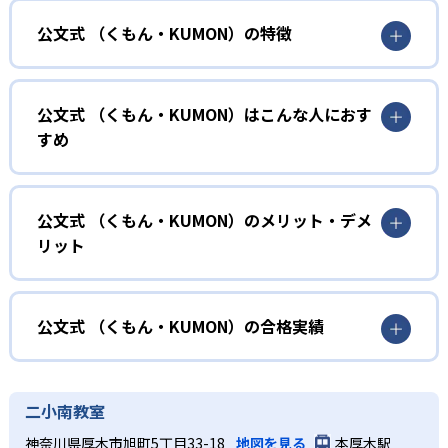
公文式 （くもん・KUMON）の特徴
01
無学年式の学力別学習
公文式 （くもん・KUMON）はこんな人におす
KUMONでは、年齢や学年にとらわれずに、一人ひとりの学
すめ
力に応じたレベルから学習を始めている。
確実に100点が取れるレベルから少しずつ難易度を上げてい
幼児
くことで子どもたちは多くの成功体験を積み、学習する楽
小学校に入る準備をしたい幼児向け
公文式 （くもん・KUMON）のメリット・デメ
しさを経験できる。
リット
KUMONでは細かいステップに分かれた教材で、わかる楽し
02
自学自習スタイル
さを経験しながら無理なく力を高めていける。
どんなメリットがある？
性格や学習への取り組み姿勢に合わせて内容も調整するた
KUMONの教材は、簡単な問題から高度な問題へと、スモー
め、小学校に入ってもつまずきにくい学力を身につけられ
ルステップで進んでいけるよう工夫されている。このスタ
KUMONでは自学自習スタイルで勉強するため、集中力や目
公文式 （くもん・KUMON）の合格実績
るだろう。
イルは子どもの学習意欲をかき立てるため、教えてもらう
標に向かって頑張りやり抜く力を育むことができる。ま
という受け身の姿勢ではなく、自ら進んで学ぶ姿勢を身に
た、年齢や学年にとらわれずに自分の学力に相応したレベ
公文式 （くもん・KUMON）の合格実績は？
小学生
つけられるだろう。
ルから学習できるため、難しすぎてやる気を損ねたり、簡
KUMONは、公式サイトでは合格実績は公開していない。志
中学に向けて苦手教科を克服したい子ども向け
二小南教室
単すぎて退屈することもない。
また、自学学習スタイルで学ぶ子どもたちは、自らの学習
望校への実績があるかどうかは、通う予定の教室に問い合
KUMONでは経験豊富な先生が、子どものやる気を引き出せ
神奈川県厚木市旭町5丁目33-18
地図を見る
本厚木駅
課題に気がつくようになる。学年を超えた範囲も学習でき
どんなデメリットがある？