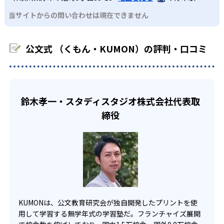
わせたい。
るよう適切なヒントを与えたり、声かけをしたりしてい
るため、早い時期から高校教材に進む生徒もいる。
当サイトからの問い合わせは現在できません
KUMONでは、中高生のクラスでも数学・英語・国語の3教
る。苦手な科目でも自分で解けた達成感を味わうことで、
03
フレキシブルな受講スタイル
科に限られるため、その他の教科に関しては他塾を検討す
少しずつ苦手意識を克服できるだろう。
る必要があるだろう。
中学生・高校生
公文式 （くもん・KUMON）の評判・口コミ
KUMONでは、教室が開いている時間内であれば、何曜日に
でも週2回受講できる。そのため、部活や他の習い事で忙し
部活や習い事と両立したい生徒向け
い中高生にも通室しやすい。また、教室によっては自宅か
KUMONでは、一人ひとりの学習状況やスケジュールに合わ
らのオンライン受講と通室を組み合わせることも可能だ。
せて、きめ細やかにカリキュラムを調整している。
鈴木孝一・スタディスタジオ株式会社代表取
宿題の量や進め方に関しては、いつでも気軽に相談可能
締役
だ。
KUMONは、公文教育研究会が独自開発したプリントを使
用して学習する無学年式の学習塾だ。フランチャイズ展開