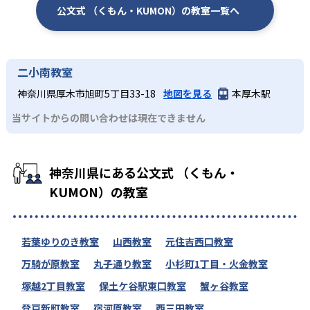
公文式 （くもん・KUMON）の教室一覧へ
二小南教室
神奈川県厚木市旭町5丁目33-18
地図を見る
本厚木駅
当サイトからの問い合わせは現在できません
神奈川県にある公文式 （くもん・
KUMON）の教室
若葉ゆりのき教室
山西教室
元住吉西口教室
万騎が原教室
丸子通り教室
小杉町1丁目・火金教室
塚越2丁目教室
保土ケ谷駅東口教室
蟹ヶ谷教室
登戸新町教室
宿河原教室
西三田教室