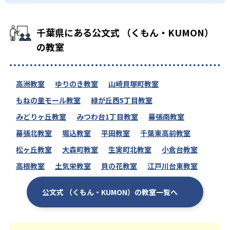
千葉県にある公文式 （くもん・KUMON）
の教室
高洲教室
ゆりのき教室
山崎貝塚町教室
もねの里モール教室
緑が丘西5丁目教室
みどりヶ丘教室
みつわ台1丁目教室
幕張南教室
幕張北教室
堀込教室
平田教室
千葉東高前教室
松ヶ丘教室
大森町教室
生実町北教室
小倉台教室
高根教室
土気栄教室
貝の花教室
江戸川台東教室
公文式 （くもん・KUMON）の教室一覧へ