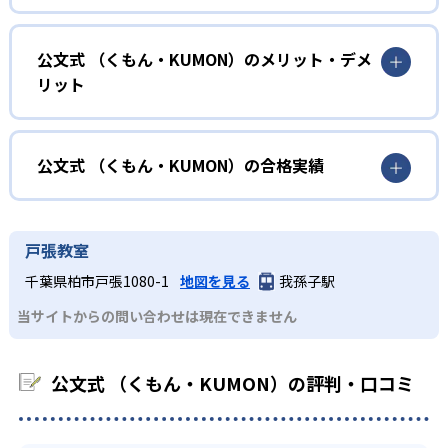
確実に100点が取れるレベルから少しずつ難易度を上げてい
幼児
くことで子どもたちは多くの成功体験を積み、学習する楽
小学校に入る準備をしたい幼児向け
公文式 （くもん・KUMON）のメリット・デメ
しさを経験できる。
リット
KUMONでは細かいステップに分かれた教材で、わかる楽し
02
自学自習スタイル
さを経験しながら無理なく力を高めていける。
どんなメリットがある？
性格や学習への取り組み姿勢に合わせて内容も調整するた
KUMONの教材は、簡単な問題から高度な問題へと、スモー
め、小学校に入ってもつまずきにくい学力を身につけられ
ルステップで進んでいけるよう工夫されている。このスタ
KUMONでは自学自習スタイルで勉強するため、集中力や目
公文式 （くもん・KUMON）の合格実績
るだろう。
イルは子どもの学習意欲をかき立てるため、教えてもらう
標に向かって頑張りやり抜く力を育むことができる。ま
という受け身の姿勢ではなく、自ら進んで学ぶ姿勢を身に
た、年齢や学年にとらわれずに自分の学力に相応したレベ
公文式 （くもん・KUMON）の合格実績は？
小学生
つけられるだろう。
ルから学習できるため、難しすぎてやる気を損ねたり、簡
KUMONは、公式サイトでは合格実績は公開していない。志
中学に向けて苦手教科を克服したい子ども向け
戸張教室
単すぎて退屈することもない。
また、自学学習スタイルで学ぶ子どもたちは、自らの学習
望校への実績があるかどうかは、通う予定の教室に問い合
KUMONでは経験豊富な先生が、子どものやる気を引き出せ
千葉県柏市戸張1080-1
地図を見る
我孫子駅
課題に気がつくようになる。学年を超えた範囲も学習でき
どんなデメリットがある？
わせたい。
るよう適切なヒントを与えたり、声かけをしたりしてい
るため、早い時期から高校教材に進む生徒もいる。
当サイトからの問い合わせは現在できません
KUMONでは、中高生のクラスでも数学・英語・国語の3教
る。苦手な科目でも自分で解けた達成感を味わうことで、
03
フレキシブルな受講スタイル
科に限られるため、その他の教科に関しては他塾を検討す
少しずつ苦手意識を克服できるだろう。
る必要があるだろう。
中学生・高校生
公文式 （くもん・KUMON）の評判・口コミ
KUMONでは、教室が開いている時間内であれば、何曜日に
でも週2回受講できる。そのため、部活や他の習い事で忙し
部活や習い事と両立したい生徒向け
い中高生にも通室しやすい。また、教室によっては自宅か
KUMONでは、一人ひとりの学習状況やスケジュールに合わ