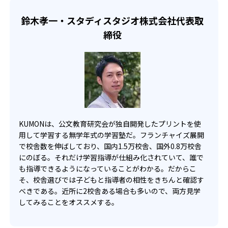
らのオンライン受講と通室を組み合わせることも可能だ。
せて、きめ細やかにカリキュラムを調整している。
鈴木孝一・スタディスタジオ株式会社代表取
宿題の量や進め方に関しては、いつでも気軽に相談可能
締役
だ。
KUMONは、公文教育研究会が独自開発したプリントを使
用して学習する無学年式の学習塾だ。フランチャイズ展開
で校舎数を伸ばしており、国内1.5万校舎、国外0.8万校舎
にのぼる。それだけ学習指導が仕組み化されていて、誰で
も指導できるようになっていることがわかる。だからこ
そ、校舎選びでは子どもと指導者の相性をきちんと確認す
べきである。近所に2校舎ある場合も多いので、両方見学
してみることをオススメする。