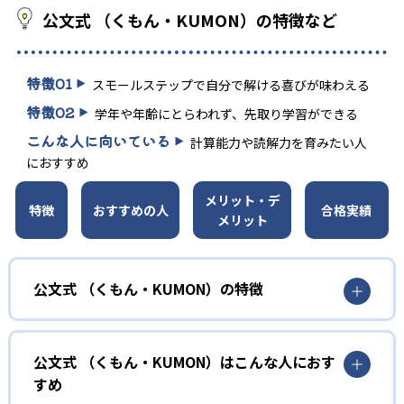
公文式 （くもん・KUMON）の特徴など
特徴
01
スモールステップで自分で解ける喜びが味わえる
特徴
02
学年や年齢にとらわれず、先取り学習ができる
こんな人に向いている
計算能力や読解力を育みたい人
におすすめ
メリット・デ
特徴
おすすめの人
合格実績
メリット
公文式 （くもん・KUMON）の特徴
01
無学年式の学力別学習
公文式 （くもん・KUMON）はこんな人におす
KUMONでは、年齢や学年にとらわれずに、一人ひとりの学
すめ
力に応じたレベルから学習を始めている。