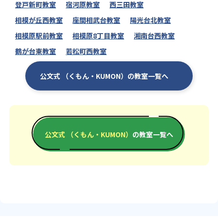
登戸新町教室
宿河原教室
西三田教室
相模が丘西教室
座間相武台教室
陽光台北教室
相模原駅前教室
相模原8丁目教室
湘南台西教室
鶴が台東教室
若松町西教室
公文式 （くもん・KUMON）の教室一覧へ
公文式 （くもん・KUMON）
の教室一覧へ