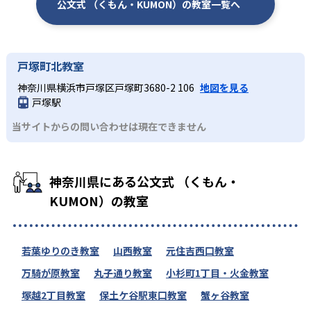
公文式 （くもん・KUMON）の教室一覧へ
戸塚町北教室
神奈川県横浜市戸塚区戸塚町3680-2 106
地図を見る
戸塚駅
当サイトからの問い合わせは現在できません
神奈川県にある公文式 （くもん・
KUMON）の教室
若葉ゆりのき教室
山西教室
元住吉西口教室
万騎が原教室
丸子通り教室
小杉町1丁目・火金教室
塚越2丁目教室
保土ケ谷駅東口教室
蟹ヶ谷教室