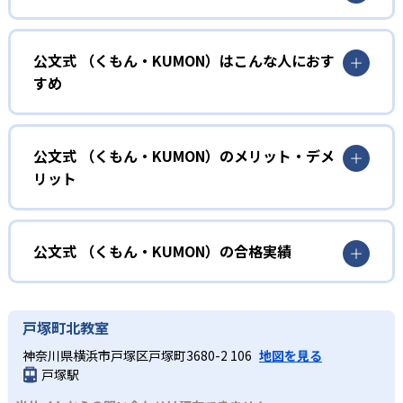
01
無学年式の学力別学習
公文式 （くもん・KUMON）はこんな人におす
KUMONでは、年齢や学年にとらわれずに、一人ひとりの学
すめ
力に応じたレベルから学習を始めている。
確実に100点が取れるレベルから少しずつ難易度を上げてい
幼児
くことで子どもたちは多くの成功体験を積み、学習する楽
小学校に入る準備をしたい幼児向け
公文式 （くもん・KUMON）のメリット・デメ
しさを経験できる。
リット
KUMONでは細かいステップに分かれた教材で、わかる楽し
02
自学自習スタイル
さを経験しながら無理なく力を高めていける。
どんなメリットがある？
性格や学習への取り組み姿勢に合わせて内容も調整するた
KUMONの教材は、簡単な問題から高度な問題へと、スモー
め、小学校に入ってもつまずきにくい学力を身につけられ
ルステップで進んでいけるよう工夫されている。このスタ
KUMONでは自学自習スタイルで勉強するため、集中力や目
公文式 （くもん・KUMON）の合格実績
るだろう。
イルは子どもの学習意欲をかき立てるため、教えてもらう
標に向かって頑張りやり抜く力を育むことができる。ま
という受け身の姿勢ではなく、自ら進んで学ぶ姿勢を身に
た、年齢や学年にとらわれずに自分の学力に相応したレベ
公文式 （くもん・KUMON）の合格実績は？
小学生
つけられるだろう。
ルから学習できるため、難しすぎてやる気を損ねたり、簡
KUMONは、公式サイトでは合格実績は公開していない。志
中学に向けて苦手教科を克服したい子ども向け
戸塚町北教室
単すぎて退屈することもない。
また、自学学習スタイルで学ぶ子どもたちは、自らの学習
望校への実績があるかどうかは、通う予定の教室に問い合
KUMONでは経験豊富な先生が、子どものやる気を引き出せ
神奈川県横浜市戸塚区戸塚町3680-2 106
地図を見る
課題に気がつくようになる。学年を超えた範囲も学習でき
どんなデメリットがある？
わせたい。
るよう適切なヒントを与えたり、声かけをしたりしてい
戸塚駅
るため、早い時期から高校教材に進む生徒もいる。
KUMONでは、中高生のクラスでも数学・英語・国語の3教
る。苦手な科目でも自分で解けた達成感を味わうことで、