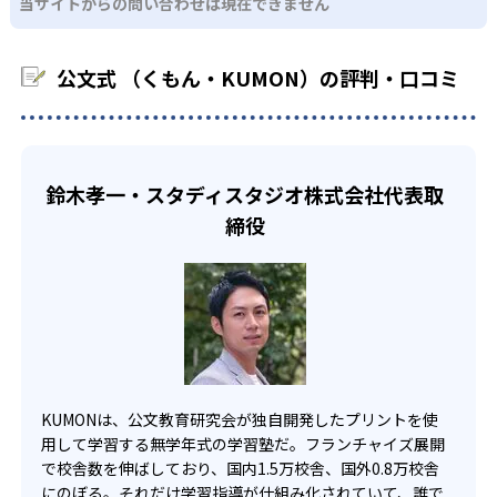
03
フレキシブルな受講スタイル
当サイトからの問い合わせは現在できません
科に限られるため、その他の教科に関しては他塾を検討す
少しずつ苦手意識を克服できるだろう。
る必要があるだろう。
中学生・高校生
KUMONでは、教室が開いている時間内であれば、何曜日に
公文式 （くもん・KUMON）の評判・口コミ
でも週2回受講できる。そのため、部活や他の習い事で忙し
部活や習い事と両立したい生徒向け
い中高生にも通室しやすい。また、教室によっては自宅か
KUMONでは、一人ひとりの学習状況やスケジュールに合わ
らのオンライン受講と通室を組み合わせることも可能だ。
せて、きめ細やかにカリキュラムを調整している。
宿題の量や進め方に関しては、いつでも気軽に相談可能
鈴木孝一・スタディスタジオ株式会社代表取
だ。
締役
KUMONは、公文教育研究会が独自開発したプリントを使
用して学習する無学年式の学習塾だ。フランチャイズ展開
で校舎数を伸ばしており、国内1.5万校舎、国外0.8万校舎
にのぼる。それだけ学習指導が仕組み化されていて、誰で