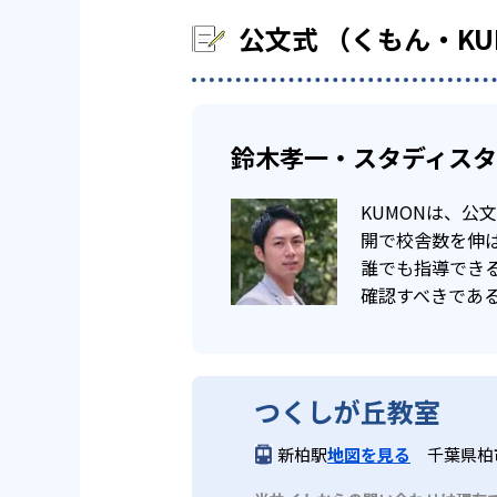
公文式 （くもん・K
鈴木孝一・スタディス
KUMONは、
開で校舎数を伸ば
誰でも指導でき
確認すべきであ
つくしが丘教室
新柏駅
地図を見る
千葉県柏