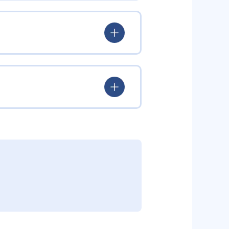
験を積み、学習する楽しさを経験
ていける。
学力を身につけられるだろう。
されている。このスタイルは子ど
むことができる。また、年齢や学
勢を身につけられるだろう。
り、簡単すぎて退屈することもな
かけをしたりしている。苦手な科
えた範囲も学習できるため、早い
う予定の教室に問い合わせたい。
関しては他塾を検討する必要がある
調整している。
部活や他の習い事で忙しい中高生に
可能だ。