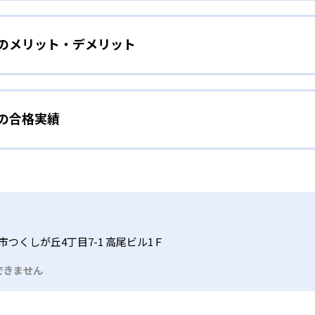
をしたい幼児向け
ら少しずつ難易度を上げていくことで子どもたちは多くの成功体
）のメリット・デメリット
分かれた教材で、わかる楽しさを経験しながら無理なく力を高め
わせて内容も調整するため、小学校に入ってもつまずきにくい
タイル
手教科を克服したい子ども向け
から高度な問題へと、スモールステップで進んでいけるよう工夫
）の合格実績
で勉強するため、集中力や目標に向かって頑張りやり抜く力を育
教えてもらうという受け身の姿勢ではなく、自ら進んで学ぶ姿
応したレベルから学習できるため、難しすぎてやる気を損ねた
、子どものやる気を引き出せるよう適切なヒントを与えたり、声
うことで、少しずつ苦手意識を克服できるだろう。
N）の合格実績は？
どもたちは、自らの学習課題に気がつくようになる。学年を超
る。
格実績は公開していない。志望校への実績があるかどうかは、通
い事と両立したい生徒向け
でも数学・英語・国語の3教科に限られるため、その他の教科に
習状況やスケジュールに合わせて、きめ細やかにカリキュラムを
ルな受講スタイル
市つくしが丘4丁目7-1 高尾ビル1Ｆ
つでも気軽に相談可能だ。
できません
る時間内であれば、何曜日にでも週2回受講できる。そのため、
っては自宅からのオンライン受講と通室を組み合わせることも