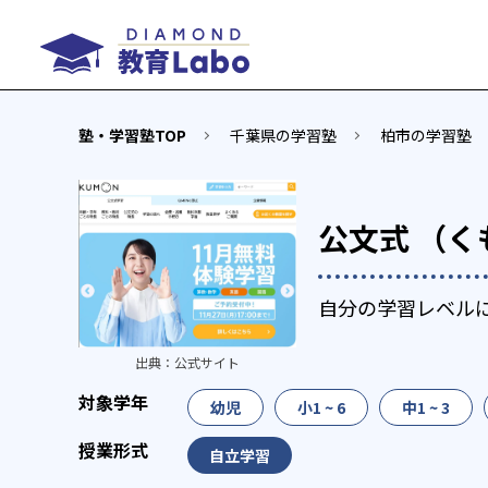
塾・学習塾TOP
千葉県の学習塾
柏市の学習塾
公文式 （く
自分の学習レベル
出典：
公式サイト
幼児
小1 ~ 6
中1 ~ 3
自立学習