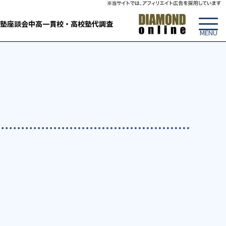
塾
座談会
中高一貫校・高校
塾代調査