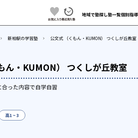
地域で塾探し
塾一覧
個別指導
新柏駅の学習塾
公文式 （くもん・KUMON） つくしが丘教室
もん・KUMON） つくしが丘教室
に合った内容で自学自習
高1 ~ 3