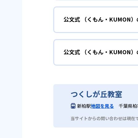
小学校に入る準備
幼児
確実に100点が取れるレベルか
できる。
公文式 （くもん・KUMON
KUMONでは細かいステップに
性格や学習への取り組み姿勢に合
02
自学自習ス
どんなメリットがある？
中学に向けて苦
小学生
KUMONの教材は、簡単な問題
公文式 （くもん・KUMON
KUMONでは自学自習スタイル
もの学習意欲をかき立てるため、
年にとらわれずに自分の学力に相
KUMONでは経験豊富な先生が
い。
目でも自分で解けた達成感を味わ
公文式 （くもん・KUMO
また、自学学習スタイルで学ぶ子
時期から高校教材に進む生徒もい
どんなデメリットがある？
KUMONは、公式サイトでは合
部活や習
中学生・高校生
つくしが丘教室
KUMONでは、中高生のクラス
KUMONでは、一人ひとりの学
03
フレキシブ
新柏駅
地図を見る
千葉県柏
だろう。
宿題の量や進め方に関しては、い
当サイトからの問い合わせは現在
KUMONでは、教室が開いてい
も通室しやすい。また、教室によ