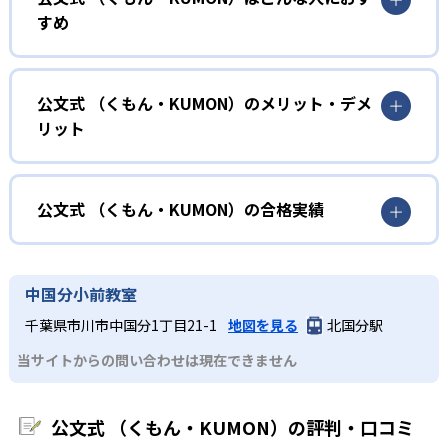
KUMONでは、年齢や学年にとらわれずに、一人ひとりの学
すめ
力に応じたレベルから学習を始めている。
確実に100点が取れるレベルから少しずつ難易度を上げてい
幼児
くことで子どもたちは多くの成功体験を積み、学習する楽
小学校に入る準備をしたい幼児向け
公文式 （くもん・KUMON）のメリット・デメ
しさを経験できる。
リット
KUMONでは細かいステップに分かれた教材で、わかる楽し
02
自学自習スタイル
さを経験しながら無理なく力を高めていける。
どんなメリットがある？
性格や学習への取り組み姿勢に合わせて内容も調整するた
KUMONの教材は、簡単な問題から高度な問題へと、スモー
め、小学校に入ってもつまずきにくい学力を身につけられ
ルステップで進んでいけるよう工夫されている。このスタ
KUMONでは自学自習スタイルで勉強するため、集中力や目
公文式 （くもん・KUMON）の合格実績
るだろう。
イルは子どもの学習意欲をかき立てるため、教えてもらう
標に向かって頑張りやり抜く力を育むことができる。ま
という受け身の姿勢ではなく、自ら進んで学ぶ姿勢を身に
た、年齢や学年にとらわれずに自分の学力に相応したレベ
公文式 （くもん・KUMON）の合格実績は？
小学生
つけられるだろう。
ルから学習できるため、難しすぎてやる気を損ねたり、簡
KUMONは、公式サイトでは合格実績は公開していない。志
中学に向けて苦手教科を克服したい子ども向け
中国分小前教室
単すぎて退屈することもない。
また、自学学習スタイルで学ぶ子どもたちは、自らの学習
望校への実績があるかどうかは、通う予定の教室に問い合
KUMONでは経験豊富な先生が、子どものやる気を引き出せ
千葉県市川市中国分1丁目21-1
地図を見る
北国分駅
課題に気がつくようになる。学年を超えた範囲も学習でき
どんなデメリットがある？
わせたい。
るよう適切なヒントを与えたり、声かけをしたりしてい
るため、早い時期から高校教材に進む生徒もいる。
当サイトからの問い合わせは現在できません
KUMONでは、中高生のクラスでも数学・英語・国語の3教
る。苦手な科目でも自分で解けた達成感を味わうことで、
03
フレキシブルな受講スタイル
科に限られるため、その他の教科に関しては他塾を検討す
少しずつ苦手意識を克服できるだろう。
る必要があるだろう。
中学生・高校生
公文式 （くもん・KUMON）の評判・口コミ
KUMONでは、教室が開いている時間内であれば、何曜日に