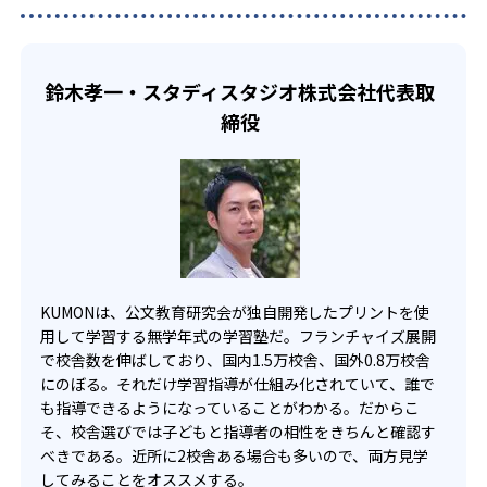
でも週2回受講できる。そのため、部活や他の習い事で忙し
部活や習い事と両立したい生徒向け
い中高生にも通室しやすい。また、教室によっては自宅か
KUMONでは、一人ひとりの学習状況やスケジュールに合わ
らのオンライン受講と通室を組み合わせることも可能だ。
せて、きめ細やかにカリキュラムを調整している。
鈴木孝一・スタディスタジオ株式会社代表取
宿題の量や進め方に関しては、いつでも気軽に相談可能
締役
だ。
KUMONは、公文教育研究会が独自開発したプリントを使
用して学習する無学年式の学習塾だ。フランチャイズ展開
で校舎数を伸ばしており、国内1.5万校舎、国外0.8万校舎
にのぼる。それだけ学習指導が仕組み化されていて、誰で
も指導できるようになっていることがわかる。だからこ
そ、校舎選びでは子どもと指導者の相性をきちんと確認す
べきである。近所に2校舎ある場合も多いので、両方見学
してみることをオススメする。