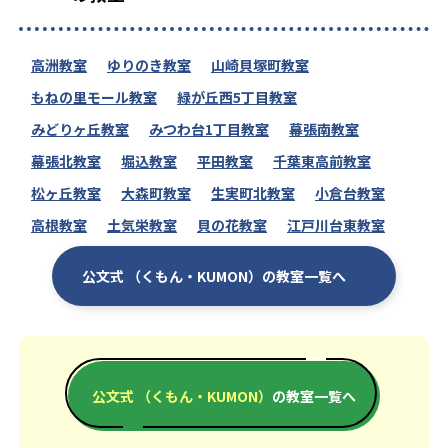
高洲教室
ゆりのき教室
山崎貝塚町教室
もねの里モール教室
緑が丘西5丁目教室
みどりヶ丘教室
みつわ台1丁目教室
幕張南教室
幕張北教室
堀込教室
平田教室
千葉東高前教室
松ヶ丘教室
大森町教室
生実町北教室
小倉台教室
高根教室
土気栄教室
貝の花教室
江戸川台東教室
公文式 （くもん・KUMON）の教室一覧へ
公文式 （くもん・KUMON）
の教室一覧へ