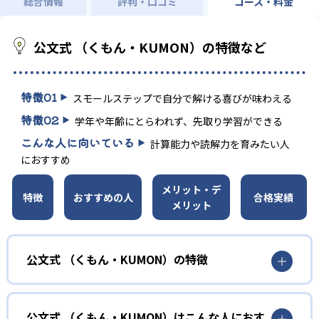
総合情報
評判・口コミ
コース・料金
公文式 （くもん・KUMON）の特徴など
特徴
01
スモールステップで自分で解ける喜びが味わえる
特徴
02
学年や年齢にとらわれず、先取り学習ができる
こんな人に向いている
計算能力や読解力を育みたい人
におすすめ
メリット・デ
特徴
おすすめの人
合格実績
メリット
公文式 （くもん・KUMON）の特徴
01
無学年式の学力別学習
公文式 （くもん・KUMON）はこんな人におす