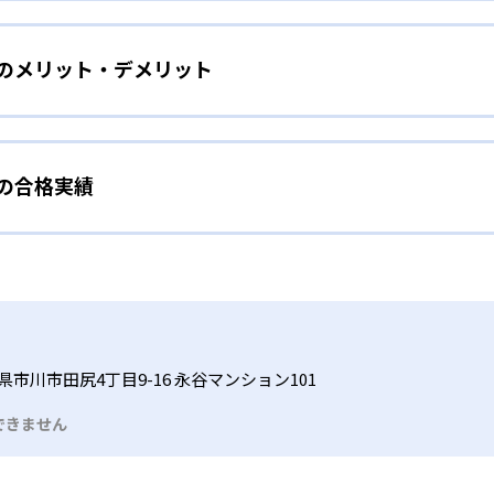
をしたい幼児向け
ら少しずつ難易度を上げていくことで子どもたちは多くの成功体
）のメリット・デメリット
分かれた教材で、わかる楽しさを経験しながら無理なく力を高め
わせて内容も調整するため、小学校に入ってもつまずきにくい
タイル
手教科を克服したい子ども向け
から高度な問題へと、スモールステップで進んでいけるよう工夫
）の合格実績
で勉強するため、集中力や目標に向かって頑張りやり抜く力を育
教えてもらうという受け身の姿勢ではなく、自ら進んで学ぶ姿
応したレベルから学習できるため、難しすぎてやる気を損ねた
、子どものやる気を引き出せるよう適切なヒントを与えたり、声
うことで、少しずつ苦手意識を克服できるだろう。
N）の合格実績は？
どもたちは、自らの学習課題に気がつくようになる。学年を超
る。
格実績は公開していない。志望校への実績があるかどうかは、通
い事と両立したい生徒向け
でも数学・英語・国語の3教科に限られるため、その他の教科に
習状況やスケジュールに合わせて、きめ細やかにカリキュラムを
ルな受講スタイル
県市川市田尻4丁目9-16 永谷マンション101
つでも気軽に相談可能だ。
できません
る時間内であれば、何曜日にでも週2回受講できる。そのため、
っては自宅からのオンライン受講と通室を組み合わせることも