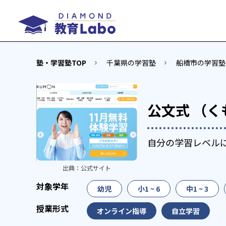
塾・学習塾TOP
千葉県の学習塾
船橋市の学習塾
公文式 （く
自分の学習レベル
出典：
公式サイト
幼児
小1 ~ 6
中1 ~ 3
オンライン指導
自立学習