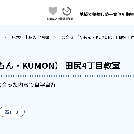
地域で塾探し
塾一覧
個別指導
原木中山駅の学習塾
公文式 （くもん・KUMON） 田尻4丁
もん・KUMON） 田尻4丁目教室
に合った内容で自学自習
高1 ~ 3