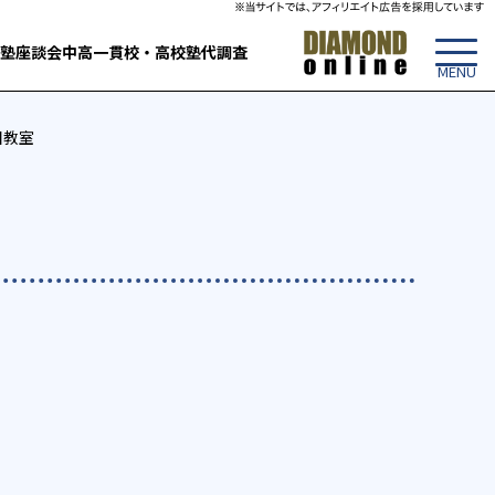
塾
座談会
中高一貫校・高校
塾代調査
目教室