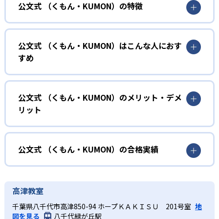
公文式 （くもん・KUMON）の特徴
01
無学年式の学力別学習
公文式 （くもん・KUMON）はこんな人におす
KUMONでは、年齢や学年にとらわれずに、一人ひとりの学
すめ
力に応じたレベルから学習を始めている。
確実に100点が取れるレベルから少しずつ難易度を上げてい
幼児
くことで子どもたちは多くの成功体験を積み、学習する楽
小学校に入る準備をしたい幼児向け
公文式 （くもん・KUMON）のメリット・デメ
しさを経験できる。
リット
KUMONでは細かいステップに分かれた教材で、わかる楽し
02
自学自習スタイル
さを経験しながら無理なく力を高めていける。
どんなメリットがある？
性格や学習への取り組み姿勢に合わせて内容も調整するた
KUMONの教材は、簡単な問題から高度な問題へと、スモー
め、小学校に入ってもつまずきにくい学力を身につけられ
ルステップで進んでいけるよう工夫されている。このスタ
KUMONでは自学自習スタイルで勉強するため、集中力や目
公文式 （くもん・KUMON）の合格実績
るだろう。
イルは子どもの学習意欲をかき立てるため、教えてもらう
標に向かって頑張りやり抜く力を育むことができる。ま
という受け身の姿勢ではなく、自ら進んで学ぶ姿勢を身に
た、年齢や学年にとらわれずに自分の学力に相応したレベ
公文式 （くもん・KUMON）の合格実績は？
小学生
つけられるだろう。
ルから学習できるため、難しすぎてやる気を損ねたり、簡
KUMONは、公式サイトでは合格実績は公開していない。志
中学に向けて苦手教科を克服したい子ども向け
高津教室
単すぎて退屈することもない。
また、自学学習スタイルで学ぶ子どもたちは、自らの学習
望校への実績があるかどうかは、通う予定の教室に問い合
KUMONでは経験豊富な先生が、子どものやる気を引き出せ
千葉県八千代市高津850-94 ホープＫＡＫＩＳＵ 201号室
地
課題に気がつくようになる。学年を超えた範囲も学習でき
どんなデメリットがある？
わせたい。
るよう適切なヒントを与えたり、声かけをしたりしてい
図を見る
八千代緑が丘駅
るため、早い時期から高校教材に進む生徒もいる。