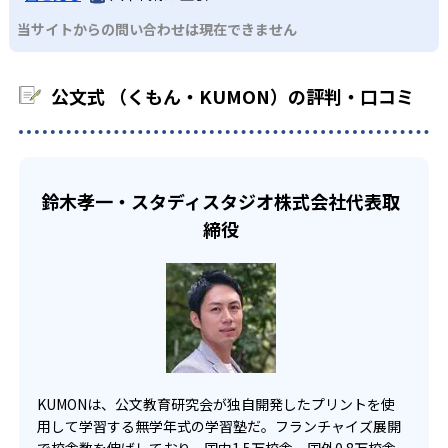
KUMONでは、中高生のクラスでも数学・英語・国語の3教
る。苦手な科目でも自分で解けた達成感を味わうことで、
03
フレキシブルな受講スタイル
当サイトからの問い合わせは現在できません
科に限られるため、その他の教科に関しては他塾を検討す
少しずつ苦手意識を克服できるだろう。
る必要があるだろう。
中学生・高校生
KUMONでは、教室が開いている時間内であれば、何曜日に
公文式 （くもん・KUMON）の評判・口コミ
でも週2回受講できる。そのため、部活や他の習い事で忙し
部活や習い事と両立したい生徒向け
い中高生にも通室しやすい。また、教室によっては自宅か
KUMONでは、一人ひとりの学習状況やスケジュールに合わ
らのオンライン受講と通室を組み合わせることも可能だ。
せて、きめ細やかにカリキュラムを調整している。
宿題の量や進め方に関しては、いつでも気軽に相談可能
鈴木孝一・スタディスタジオ株式会社代表取
だ。
締役
KUMONは、公文教育研究会が独自開発したプリントを使
用して学習する無学年式の学習塾だ。フランチャイズ展開