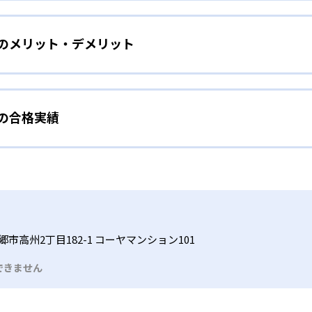
をしたい幼児向け
ら少しずつ難易度を上げていくことで子どもたちは多くの成功体
）のメリット・デメリット
分かれた教材で、わかる楽しさを経験しながら無理なく力を高め
わせて内容も調整するため、小学校に入ってもつまずきにくい
タイル
手教科を克服したい子ども向け
から高度な問題へと、スモールステップで進んでいけるよう工夫
）の合格実績
で勉強するため、集中力や目標に向かって頑張りやり抜く力を育
教えてもらうという受け身の姿勢ではなく、自ら進んで学ぶ姿
応したレベルから学習できるため、難しすぎてやる気を損ねた
、子どものやる気を引き出せるよう適切なヒントを与えたり、声
うことで、少しずつ苦手意識を克服できるだろう。
N）の合格実績は？
どもたちは、自らの学習課題に気がつくようになる。学年を超
る。
格実績は公開していない。志望校への実績があるかどうかは、通
い事と両立したい生徒向け
でも数学・英語・国語の3教科に限られるため、その他の教科に
習状況やスケジュールに合わせて、きめ細やかにカリキュラムを
ルな受講スタイル
市高州2丁目182-1 コーヤマンション101
つでも気軽に相談可能だ。
できません
る時間内であれば、何曜日にでも週2回受講できる。そのため、
っては自宅からのオンライン受講と通室を組み合わせることも