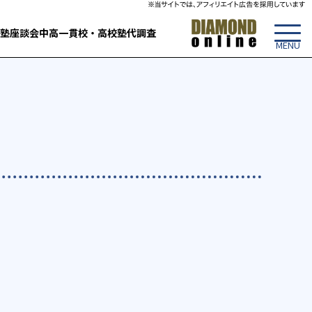
塾
座談会
中高一貫校・高校
塾代調査