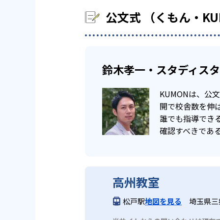
公文式 （くもん・K
鈴木孝一・スタディス
KUMONは、
開で校舎数を伸ば
誰でも指導でき
確認すべきであ
高州教室
松戸駅
地図を見る
埼玉県三郷