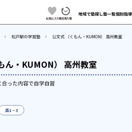
地域で塾探し
塾一覧
個別指導
松戸駅の学習塾
公文式 （くもん・KUMON） 高州教室
もん・KUMON） 高州教室
に合った内容で自学自習
高1 ~ 3