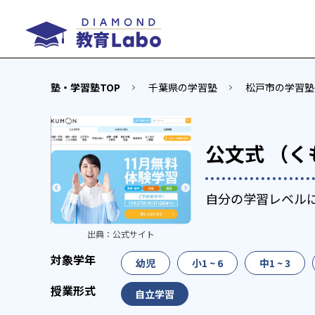
塾・学習塾TOP
千葉県の学習塾
松戸市の学習塾
公文式 （く
自分の学習レベル
出典：
公式サイト
幼児
小1 ~ 6
中1 ~ 3
自立学習