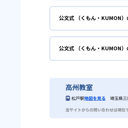
小学校に入る準備
幼児
確実に100点が取れるレベルか
できる。
公文式 （くもん・KUMON
KUMONでは細かいステップに
性格や学習への取り組み姿勢に合
02
自学自習ス
どんなメリットがある？
中学に向けて苦
小学生
KUMONの教材は、簡単な問題
公文式 （くもん・KUMON
KUMONでは自学自習スタイル
もの学習意欲をかき立てるため、
年にとらわれずに自分の学力に相
KUMONでは経験豊富な先生が
い。
目でも自分で解けた達成感を味わ
公文式 （くもん・KUMO
また、自学学習スタイルで学ぶ子
時期から高校教材に進む生徒もい
どんなデメリットがある？
KUMONは、公式サイトでは合
部活や習
中学生・高校生
高州教室
KUMONでは、中高生のクラス
KUMONでは、一人ひとりの学
03
フレキシブ
松戸駅
地図を見る
埼玉県三郷
だろう。
宿題の量や進め方に関しては、い
当サイトからの問い合わせは現在
KUMONでは、教室が開いてい
も通室しやすい。また、教室によ