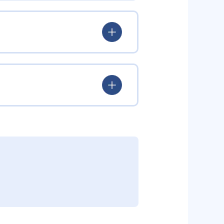
験を積み、学習する楽しさを経験
ていける。
学力を身につけられるだろう。
されている。このスタイルは子ど
むことができる。また、年齢や学
勢を身につけられるだろう。
り、簡単すぎて退屈することもな
かけをしたりしている。苦手な科
えた範囲も学習できるため、早い
う予定の教室に問い合わせたい。
関しては他塾を検討する必要がある
調整している。
部活や他の習い事で忙しい中高生に
可能だ。