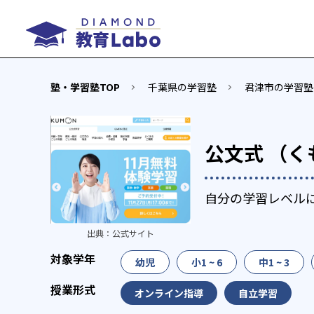
塾・学習塾TOP
千葉県の学習塾
君津市の学習塾
公文式 （く
自分の学習レベル
出典：
公式サイト
幼児
小1 ~ 6
中1 ~ 3
オンライン指導
自立学習