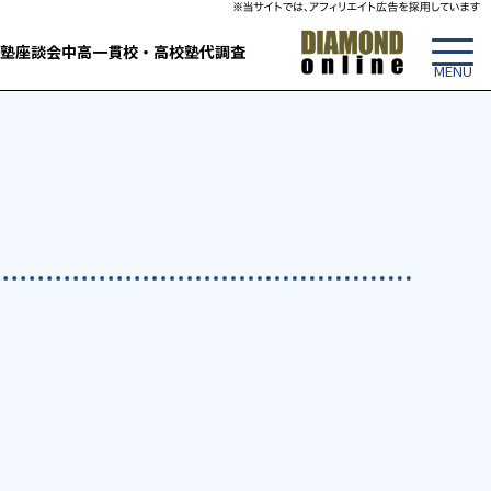
塾
座談会
中高一貫校・高校
塾代調査