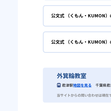
小学校に入る準備
幼児
確実に100点が取れるレベルか
できる。
公文式 （くもん・KUMON
KUMONでは細かいステップに
性格や学習への取り組み姿勢に合
02
自学自習ス
どんなメリットがある？
中学に向けて苦
小学生
KUMONの教材は、簡単な問題
公文式 （くもん・KUMON
KUMONでは自学自習スタイル
もの学習意欲をかき立てるため、
年にとらわれずに自分の学力に相
KUMONでは経験豊富な先生が
い。
目でも自分で解けた達成感を味わ
公文式 （くもん・KUMO
また、自学学習スタイルで学ぶ子
時期から高校教材に進む生徒もい
どんなデメリットがある？
KUMONは、公式サイトでは合
部活や習
中学生・高校生
外箕輪教室
KUMONでは、中高生のクラス
KUMONでは、一人ひとりの学
03
フレキシブ
君津駅
地図を見る
千葉県君津
だろう。
宿題の量や進め方に関しては、い
当サイトからの問い合わせは現在
KUMONでは、教室が開いてい
も通室しやすい。また、教室によ