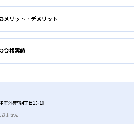
をしたい幼児向け
ら少しずつ難易度を上げていくことで子どもたちは多くの成功体
）のメリット・デメリット
分かれた教材で、わかる楽しさを経験しながら無理なく力を高め
わせて内容も調整するため、小学校に入ってもつまずきにくい
タイル
手教科を克服したい子ども向け
から高度な問題へと、スモールステップで進んでいけるよう工夫
）の合格実績
で勉強するため、集中力や目標に向かって頑張りやり抜く力を育
教えてもらうという受け身の姿勢ではなく、自ら進んで学ぶ姿
応したレベルから学習できるため、難しすぎてやる気を損ねた
、子どものやる気を引き出せるよう適切なヒントを与えたり、声
うことで、少しずつ苦手意識を克服できるだろう。
N）の合格実績は？
どもたちは、自らの学習課題に気がつくようになる。学年を超
る。
格実績は公開していない。志望校への実績があるかどうかは、通
い事と両立したい生徒向け
でも数学・英語・国語の3教科に限られるため、その他の教科に
習状況やスケジュールに合わせて、きめ細やかにカリキュラムを
ルな受講スタイル
市外箕輪4丁目15-10
つでも気軽に相談可能だ。
できません
る時間内であれば、何曜日にでも週2回受講できる。そのため、
っては自宅からのオンライン受講と通室を組み合わせることも