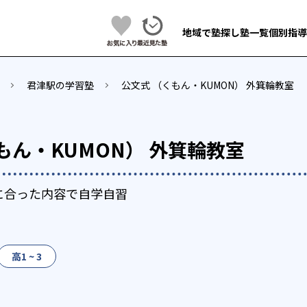
地域で塾探し
塾一覧
個別指導
君津駅の学習塾
公文式 （くもん・KUMON） 外箕輪教室
もん・KUMON） 外箕輪教室
に合った内容で自学自習
高1 ~ 3