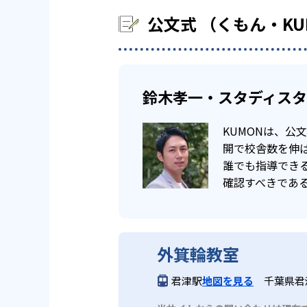
公文式 （くもん・K
鈴木孝一・スタディス
KUMONは、
開で校舎数を伸ば
誰でも指導でき
確認すべきであ
外箕輪教室
君津駅
地図を見る
千葉県君津