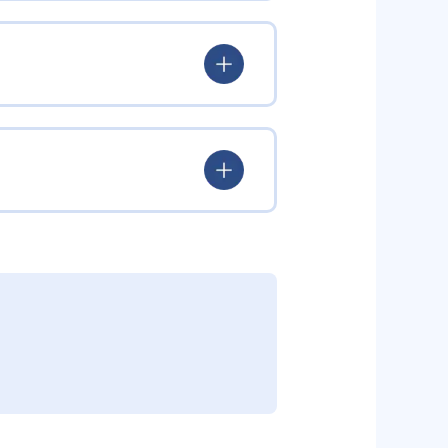
験を積み、学習する楽しさを経験
ていける。
学力を身につけられるだろう。
されている。このスタイルは子ど
むことができる。また、年齢や学
勢を身につけられるだろう。
り、簡単すぎて退屈することもな
かけをしたりしている。苦手な科
えた範囲も学習できるため、早い
う予定の教室に問い合わせたい。
関しては他塾を検討する必要がある
調整している。
部活や他の習い事で忙しい中高生に
可能だ。