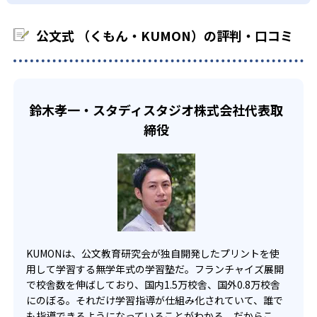
03
フレキシブルな受講スタイル
科に限られるため、その他の教科に関しては他塾を検討す
少しずつ苦手意識を克服できるだろう。
る必要があるだろう。
中学生・高校生
公文式 （くもん・KUMON）の評判・口コミ
KUMONでは、教室が開いている時間内であれば、何曜日に
でも週2回受講できる。そのため、部活や他の習い事で忙し
部活や習い事と両立したい生徒向け
い中高生にも通室しやすい。また、教室によっては自宅か
KUMONでは、一人ひとりの学習状況やスケジュールに合わ
らのオンライン受講と通室を組み合わせることも可能だ。
せて、きめ細やかにカリキュラムを調整している。
鈴木孝一・スタディスタジオ株式会社代表取
宿題の量や進め方に関しては、いつでも気軽に相談可能
締役
だ。
KUMONは、公文教育研究会が独自開発したプリントを使
用して学習する無学年式の学習塾だ。フランチャイズ展開
で校舎数を伸ばしており、国内1.5万校舎、国外0.8万校舎
にのぼる。それだけ学習指導が仕組み化されていて、誰で
も指導できるようになっていることがわかる。だからこ