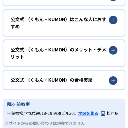
01
無学年式の学力別学習
公文式 （くもん・KUMON）はこんな人におす
KUMONでは、年齢や学年にとらわれずに、一人ひとりの学
すめ
力に応じたレベルから学習を始めている。
確実に100点が取れるレベルから少しずつ難易度を上げてい
幼児
くことで子どもたちは多くの成功体験を積み、学習する楽
小学校に入る準備をしたい幼児向け
公文式 （くもん・KUMON）のメリット・デメ
しさを経験できる。
リット
KUMONでは細かいステップに分かれた教材で、わかる楽し
02
自学自習スタイル
さを経験しながら無理なく力を高めていける。
どんなメリットがある？
性格や学習への取り組み姿勢に合わせて内容も調整するた
KUMONの教材は、簡単な問題から高度な問題へと、スモー
め、小学校に入ってもつまずきにくい学力を身につけられ
ルステップで進んでいけるよう工夫されている。このスタ
KUMONでは自学自習スタイルで勉強するため、集中力や目
公文式 （くもん・KUMON）の合格実績
るだろう。
イルは子どもの学習意欲をかき立てるため、教えてもらう
標に向かって頑張りやり抜く力を育むことができる。ま
という受け身の姿勢ではなく、自ら進んで学ぶ姿勢を身に
た、年齢や学年にとらわれずに自分の学力に相応したレベ
公文式 （くもん・KUMON）の合格実績は？
小学生
つけられるだろう。
ルから学習できるため、難しすぎてやる気を損ねたり、簡
KUMONは、公式サイトでは合格実績は公開していない。志
中学に向けて苦手教科を克服したい子ども向け
陣ヶ前教室
単すぎて退屈することもない。
また、自学学習スタイルで学ぶ子どもたちは、自らの学習
望校への実績があるかどうかは、通う予定の教室に問い合
KUMONでは経験豊富な先生が、子どものやる気を引き出せ
千葉県松戸市岩瀬618-19 深澤ビル301
地図を見る
松戸駅
課題に気がつくようになる。学年を超えた範囲も学習でき
どんなデメリットがある？
わせたい。
るよう適切なヒントを与えたり、声かけをしたりしてい
るため、早い時期から高校教材に進む生徒もいる。
当サイトからの問い合わせは現在できません
KUMONでは、中高生のクラスでも数学・英語・国語の3教
る。苦手な科目でも自分で解けた達成感を味わうことで、