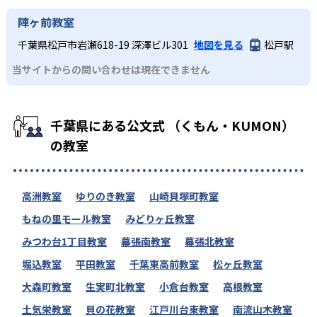
陣ヶ前教室
千葉県松戸市岩瀬618-19 深澤ビル301
地図を見る
松戸駅
当サイトからの問い合わせは現在できません
千葉県にある公文式 （くもん・KUMON）
の教室
高洲教室
ゆりのき教室
山崎貝塚町教室
もねの里モール教室
みどりヶ丘教室
みつわ台1丁目教室
幕張南教室
幕張北教室
堀込教室
平田教室
千葉東高前教室
松ヶ丘教室
大森町教室
生実町北教室
小倉台教室
高根教室
土気栄教室
貝の花教室
江戸川台東教室
南流山木教室