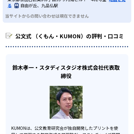
どんなデメリットがある？
わせたい。
るよう適切なヒントを与えたり、声かけをしたりしてい
る
自由が丘、九品仏駅
るため、早い時期から高校教材に進む生徒もいる。
KUMONでは、中高生のクラスでも数学・英語・国語の3教
る。苦手な科目でも自分で解けた達成感を味わうことで、
03
フレキシブルな受講スタイル
当サイトからの問い合わせは現在できません
科に限られるため、その他の教科に関しては他塾を検討す
少しずつ苦手意識を克服できるだろう。
る必要があるだろう。
中学生・高校生
KUMONでは、教室が開いている時間内であれば、何曜日に
公文式 （くもん・KUMON）の評判・口コミ
でも週2回受講できる。そのため、部活や他の習い事で忙し
部活や習い事と両立したい生徒向け
い中高生にも通室しやすい。また、教室によっては自宅か
KUMONでは、一人ひとりの学習状況やスケジュールに合わ
らのオンライン受講と通室を組み合わせることも可能だ。
せて、きめ細やかにカリキュラムを調整している。
宿題の量や進め方に関しては、いつでも気軽に相談可能
鈴木孝一・スタディスタジオ株式会社代表取
だ。
締役
KUMONは、公文教育研究会が独自開発したプリントを使