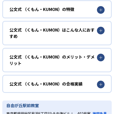
公文式 （くもん・KUMON）の特徴
01
無学年式の学力別学習
公文式 （くもん・KUMON）はこんな人におす
KUMONでは、年齢や学年にとらわれずに、一人ひとりの学
すめ
力に応じたレベルから学習を始めている。
確実に100点が取れるレベルから少しずつ難易度を上げてい
幼児
くことで子どもたちは多くの成功体験を積み、学習する楽
小学校に入る準備をしたい幼児向け
公文式 （くもん・KUMON）のメリット・デメ
しさを経験できる。
リット
KUMONでは細かいステップに分かれた教材で、わかる楽し
02
自学自習スタイル
さを経験しながら無理なく力を高めていける。
どんなメリットがある？
性格や学習への取り組み姿勢に合わせて内容も調整するた
KUMONの教材は、簡単な問題から高度な問題へと、スモー
め、小学校に入ってもつまずきにくい学力を身につけられ
ルステップで進んでいけるよう工夫されている。このスタ
KUMONでは自学自習スタイルで勉強するため、集中力や目
公文式 （くもん・KUMON）の合格実績
るだろう。
イルは子どもの学習意欲をかき立てるため、教えてもらう
標に向かって頑張りやり抜く力を育むことができる。ま
という受け身の姿勢ではなく、自ら進んで学ぶ姿勢を身に
た、年齢や学年にとらわれずに自分の学力に相応したレベ
公文式 （くもん・KUMON）の合格実績は？
小学生
つけられるだろう。
ルから学習できるため、難しすぎてやる気を損ねたり、簡
KUMONは、公式サイトでは合格実績は公開していない。志
中学に向けて苦手教科を克服したい子ども向け
自由が丘駅前教室
単すぎて退屈することもない。
また、自学学習スタイルで学ぶ子どもたちは、自らの学習
望校への実績があるかどうかは、通う予定の教室に問い合
KUMONでは経験豊富な先生が、子どものやる気を引き出せ
東京都世田谷区奥沢6丁目33-9 内海ビルⅠ 402号室
地図を見
課題に気がつくようになる。学年を超えた範囲も学習でき