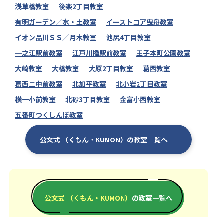
浅草橋教室
後楽2丁目教室
有明ガーデン／水・土教室
イーストコア曳舟教室
イオン品川ＳＳ／月木教室
池尻4丁目教室
一之江駅前教室
江戸川橋駅前教室
王子本町公園教室
大崎教室
大橋教室
大原2丁目教室
葛西教室
葛西二中前教室
北加平教室
北小岩2丁目教室
横一小前教室
北砂3丁目教室
金富小西教室
五番町つくしんぼ教室
公文式 （くもん・KUMON）の教室一覧へ
公文式 （くもん・KUMON）
の教室一覧へ