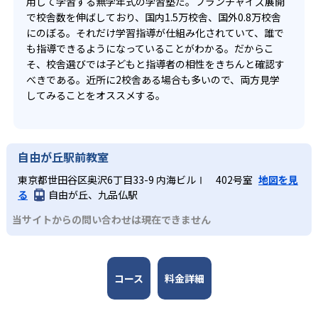
用して学習する無学年式の学習塾だ。フランチャイズ展開
で校舎数を伸ばしており、国内1.5万校舎、国外0.8万校舎
にのぼる。それだけ学習指導が仕組み化されていて、誰で
も指導できるようになっていることがわかる。だからこ
そ、校舎選びでは子どもと指導者の相性をきちんと確認す
べきである。近所に2校舎ある場合も多いので、両方見学
してみることをオススメする。
自由が丘駅前教室
東京都世田谷区奥沢6丁目33-9 内海ビルⅠ 402号室
地図を見
る
自由が丘、九品仏駅
当サイトからの問い合わせは現在できません
コース
料金詳細