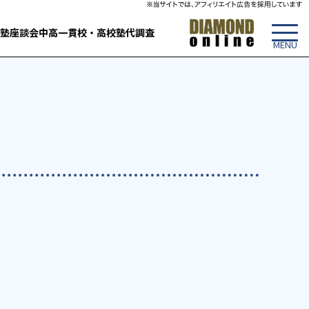
塾
座談会
中高一貫校・高校
塾代調査