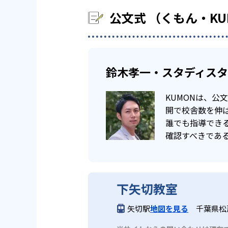
公文式 （くもん・K
鈴木孝一・スタディス
KUMONは、
開で校舎数を伸ば
誰でも指導でき
確認すべきであ
下矢切教室
矢切駅
地図を見る
千葉県松