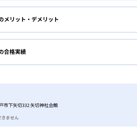
をしたい幼児向け
ら少しずつ難易度を上げていくことで子どもたちは多くの成功体
）のメリット・デメリット
分かれた教材で、わかる楽しさを経験しながら無理なく力を高め
わせて内容も調整するため、小学校に入ってもつまずきにくい
タイル
手教科を克服したい子ども向け
から高度な問題へと、スモールステップで進んでいけるよう工夫
）の合格実績
で勉強するため、集中力や目標に向かって頑張りやり抜く力を育
教えてもらうという受け身の姿勢ではなく、自ら進んで学ぶ姿
応したレベルから学習できるため、難しすぎてやる気を損ねた
、子どものやる気を引き出せるよう適切なヒントを与えたり、声
うことで、少しずつ苦手意識を克服できるだろう。
N）の合格実績は？
どもたちは、自らの学習課題に気がつくようになる。学年を超
る。
格実績は公開していない。志望校への実績があるかどうかは、通
い事と両立したい生徒向け
でも数学・英語・国語の3教科に限られるため、その他の教科に
習状況やスケジュールに合わせて、きめ細やかにカリキュラムを
ルな受講スタイル
戸市下矢切332 矢切神社会館
つでも気軽に相談可能だ。
できません
る時間内であれば、何曜日にでも週2回受講できる。そのため、
っては自宅からのオンライン受講と通室を組み合わせることも