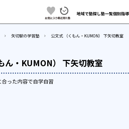
地域で塾探し
塾一覧
個別指導
矢切駅の学習塾
公文式 （くもん・KUMON） 下矢切教室
もん・KUMON） 下矢切教室
に合った内容で自学自習