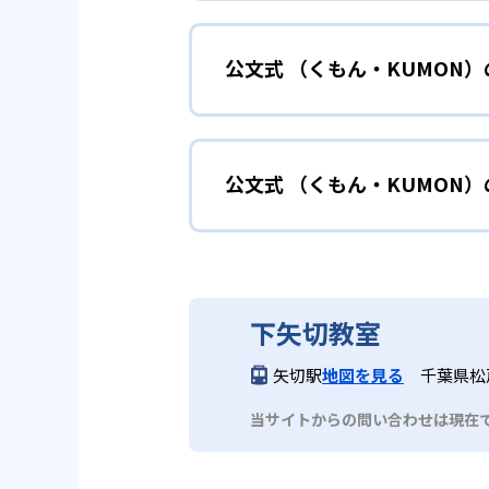
小学校に入る準備
幼児
確実に100点が取れるレベルか
できる。
公文式 （くもん・KUMON
KUMONでは細かいステップに
性格や学習への取り組み姿勢に合
02
自学自習ス
どんなメリットがある？
中学に向けて苦
小学生
KUMONの教材は、簡単な問題
公文式 （くもん・KUMON
KUMONでは自学自習スタイル
もの学習意欲をかき立てるため、
年にとらわれずに自分の学力に相
KUMONでは経験豊富な先生が
い。
目でも自分で解けた達成感を味わ
公文式 （くもん・KUMO
また、自学学習スタイルで学ぶ子
時期から高校教材に進む生徒もい
どんなデメリットがある？
KUMONは、公式サイトでは合
部活や習
中学生・高校生
下矢切教室
KUMONでは、中高生のクラス
KUMONでは、一人ひとりの学
03
フレキシブ
矢切駅
地図を見る
千葉県松
だろう。
宿題の量や進め方に関しては、い
当サイトからの問い合わせは現在
KUMONでは、教室が開いてい
も通室しやすい。また、教室によ