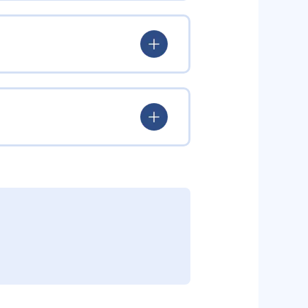
験を積み、学習する楽しさを経験
ていける。
学力を身につけられるだろう。
されている。このスタイルは子ど
むことができる。また、年齢や学
勢を身につけられるだろう。
り、簡単すぎて退屈することもな
かけをしたりしている。苦手な科
えた範囲も学習できるため、早い
う予定の教室に問い合わせたい。
関しては他塾を検討する必要がある
調整している。
部活や他の習い事で忙しい中高生に
可能だ。