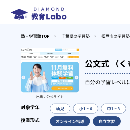
塾・学習塾TOP
千葉県の学習塾
松戸市の学習塾
公文式 （く
自分の学習レベル
出典：
公式サイト
幼児
小1 ~ 6
中1 ~ 3
オンライン指導
自立学習