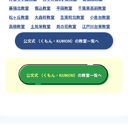
幕張北教室
堀込教室
平田教室
千葉東高前教室
松ヶ丘教室
大森町教室
生実町北教室
小倉台教室
高根教室
土気栄教室
貝の花教室
江戸川台東教室
公文式 （くもん・KUMON）の教室一覧へ
公文式 （くもん・KUMON）
の教室一覧へ