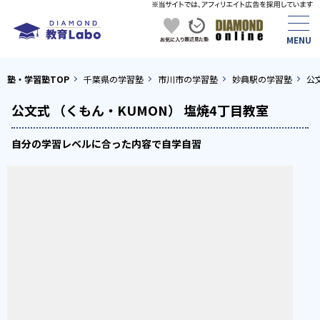
塾・学習塾TOP
千葉県の学習塾
市川市の学習塾
妙典駅の学習塾
公
公文式 （くもん・KUMON） 塩焼4丁目教室
自分の学習レベルに合った内容で自学自習