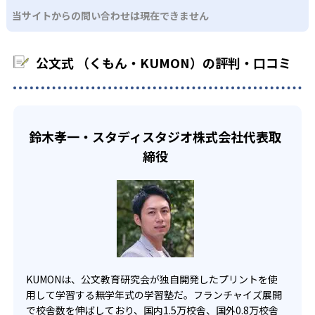
KUMONでは、中高生のクラスでも数学・英語・国語の3教
る。苦手な科目でも自分で解けた達成感を味わうことで、
03
フレキシブルな受講スタイル
当サイトからの問い合わせは現在できません
科に限られるため、その他の教科に関しては他塾を検討す
少しずつ苦手意識を克服できるだろう。
る必要があるだろう。
中学生・高校生
KUMONでは、教室が開いている時間内であれば、何曜日に
公文式 （くもん・KUMON）の評判・口コミ
でも週2回受講できる。そのため、部活や他の習い事で忙し
部活や習い事と両立したい生徒向け
い中高生にも通室しやすい。また、教室によっては自宅か
KUMONでは、一人ひとりの学習状況やスケジュールに合わ
らのオンライン受講と通室を組み合わせることも可能だ。
せて、きめ細やかにカリキュラムを調整している。
宿題の量や進め方に関しては、いつでも気軽に相談可能
鈴木孝一・スタディスタジオ株式会社代表取
だ。
締役
KUMONは、公文教育研究会が独自開発したプリントを使
用して学習する無学年式の学習塾だ。フランチャイズ展開
で校舎数を伸ばしており、国内1.5万校舎、国外0.8万校舎