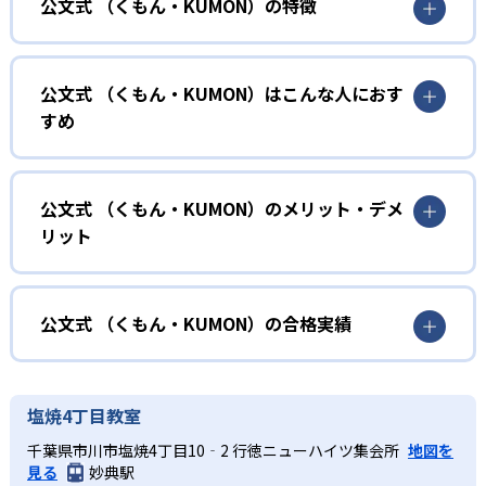
公文式 （くもん・KUMON）の特徴
01
無学年式の学力別学習
公文式 （くもん・KUMON）はこんな人におす
KUMONでは、年齢や学年にとらわれずに、一人ひとりの学
すめ
力に応じたレベルから学習を始めている。
確実に100点が取れるレベルから少しずつ難易度を上げてい
幼児
くことで子どもたちは多くの成功体験を積み、学習する楽
小学校に入る準備をしたい幼児向け
公文式 （くもん・KUMON）のメリット・デメ
しさを経験できる。
リット
KUMONでは細かいステップに分かれた教材で、わかる楽し
02
自学自習スタイル
さを経験しながら無理なく力を高めていける。
どんなメリットがある？
性格や学習への取り組み姿勢に合わせて内容も調整するた
KUMONの教材は、簡単な問題から高度な問題へと、スモー
め、小学校に入ってもつまずきにくい学力を身につけられ
ルステップで進んでいけるよう工夫されている。このスタ
KUMONでは自学自習スタイルで勉強するため、集中力や目
公文式 （くもん・KUMON）の合格実績
るだろう。
イルは子どもの学習意欲をかき立てるため、教えてもらう
標に向かって頑張りやり抜く力を育むことができる。ま
という受け身の姿勢ではなく、自ら進んで学ぶ姿勢を身に
た、年齢や学年にとらわれずに自分の学力に相応したレベ
公文式 （くもん・KUMON）の合格実績は？
小学生
つけられるだろう。
ルから学習できるため、難しすぎてやる気を損ねたり、簡
KUMONは、公式サイトでは合格実績は公開していない。志
中学に向けて苦手教科を克服したい子ども向け
塩焼4丁目教室
単すぎて退屈することもない。
また、自学学習スタイルで学ぶ子どもたちは、自らの学習
望校への実績があるかどうかは、通う予定の教室に問い合
KUMONでは経験豊富な先生が、子どものやる気を引き出せ
千葉県市川市塩焼4丁目10‐2 行徳ニューハイツ集会所
地図を
課題に気がつくようになる。学年を超えた範囲も学習でき
どんなデメリットがある？
わせたい。
るよう適切なヒントを与えたり、声かけをしたりしてい
見る
妙典駅
るため、早い時期から高校教材に進む生徒もいる。