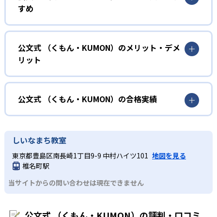
KUMONでは、年齢や学年にとらわれずに、一人ひとりの学
すめ
力に応じたレベルから学習を始めている。
確実に100点が取れるレベルから少しずつ難易度を上げてい
幼児
くことで子どもたちは多くの成功体験を積み、学習する楽
小学校に入る準備をしたい幼児向け
公文式 （くもん・KUMON）のメリット・デメ
しさを経験できる。
リット
KUMONでは細かいステップに分かれた教材で、わかる楽し
02
自学自習スタイル
さを経験しながら無理なく力を高めていける。
どんなメリットがある？
性格や学習への取り組み姿勢に合わせて内容も調整するた
KUMONの教材は、簡単な問題から高度な問題へと、スモー
め、小学校に入ってもつまずきにくい学力を身につけられ
ルステップで進んでいけるよう工夫されている。このスタ
KUMONでは自学自習スタイルで勉強するため、集中力や目
公文式 （くもん・KUMON）の合格実績
るだろう。
イルは子どもの学習意欲をかき立てるため、教えてもらう
標に向かって頑張りやり抜く力を育むことができる。ま
という受け身の姿勢ではなく、自ら進んで学ぶ姿勢を身に
た、年齢や学年にとらわれずに自分の学力に相応したレベ
公文式 （くもん・KUMON）の合格実績は？
小学生
つけられるだろう。
ルから学習できるため、難しすぎてやる気を損ねたり、簡
KUMONは、公式サイトでは合格実績は公開していない。志
中学に向けて苦手教科を克服したい子ども向け
しいなまち教室
単すぎて退屈することもない。
また、自学学習スタイルで学ぶ子どもたちは、自らの学習
望校への実績があるかどうかは、通う予定の教室に問い合
KUMONでは経験豊富な先生が、子どものやる気を引き出せ
東京都豊島区南長崎1丁目9-9 中村ハイツ101
地図を見る
課題に気がつくようになる。学年を超えた範囲も学習でき
どんなデメリットがある？
わせたい。
るよう適切なヒントを与えたり、声かけをしたりしてい
椎名町駅
るため、早い時期から高校教材に進む生徒もいる。
KUMONでは、中高生のクラスでも数学・英語・国語の3教
る。苦手な科目でも自分で解けた達成感を味わうことで、
03
フレキシブルな受講スタイル
当サイトからの問い合わせは現在できません
科に限られるため、その他の教科に関しては他塾を検討す
少しずつ苦手意識を克服できるだろう。
る必要があるだろう。
中学生・高校生
KUMONでは、教室が開いている時間内であれば、何曜日に
公文式 （くもん・KUMON）の評判・口コミ
でも週2回受講できる。そのため、部活や他の習い事で忙し