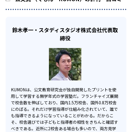
部活や習い事と両立したい生徒向け
い中高生にも通室しやすい。また、教室によっては自宅か
KUMONでは、一人ひとりの学習状況やスケジュールに合わ
らのオンライン受講と通室を組み合わせることも可能だ。
せて、きめ細やかにカリキュラムを調整している。
宿題の量や進め方に関しては、いつでも気軽に相談可能
鈴木孝一・スタディスタジオ株式会社代表取
だ。
締役
KUMONは、公文教育研究会が独自開発したプリントを使
用して学習する無学年式の学習塾だ。フランチャイズ展開
で校舎数を伸ばしており、国内1.5万校舎、国外0.8万校舎
にのぼる。それだけ学習指導が仕組み化されていて、誰で
も指導できるようになっていることがわかる。だからこ
そ、校舎選びでは子どもと指導者の相性をきちんと確認す
べきである。近所に2校舎ある場合も多いので、両方見学