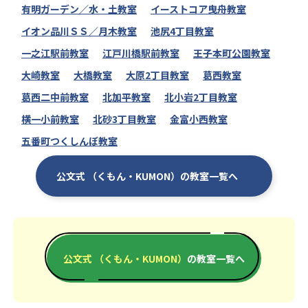
有明ガーデン／水・土教室
イーストコア曳舟教室
イオン品川ＳＳ／月木教室
池尻4丁目教室
一之江駅前教室
江戸川橋駅前教室
王子本町公園教室
大崎教室
大橋教室
大原2丁目教室
葛西教室
葛西二中前教室
北加平教室
北小岩2丁目教室
横一小前教室
北砂3丁目教室
金富小西教室
五番町つくしんぼ教室
公文式 （くもん・KUMON）の教室一覧へ
公文式 （くもん・KUMON）
の教室一覧へ