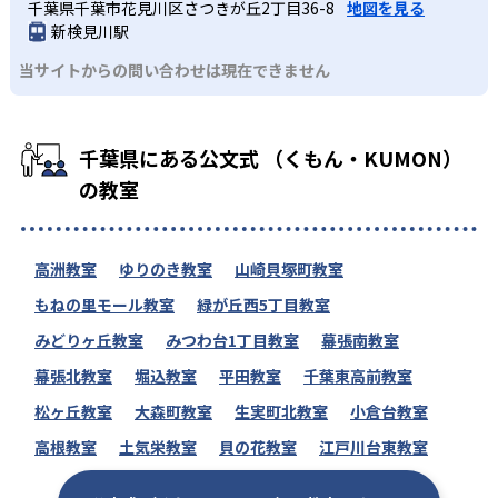
千葉県千葉市花見川区さつきが丘2丁目36-8
地図を見る
新検見川駅
当サイトからの問い合わせは現在できません
千葉県にある公文式 （くもん・KUMON）
の教室
高洲教室
ゆりのき教室
山崎貝塚町教室
もねの里モール教室
緑が丘西5丁目教室
みどりヶ丘教室
みつわ台1丁目教室
幕張南教室
幕張北教室
堀込教室
平田教室
千葉東高前教室
松ヶ丘教室
大森町教室
生実町北教室
小倉台教室
高根教室
土気栄教室
貝の花教室
江戸川台東教室