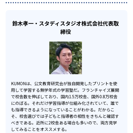
KUMONでは、一人ひとりの学習状況やスケジュールに合わ
らのオンライン受講と通室を組み合わせることも可能だ。
せて、きめ細やかにカリキュラムを調整している。
宿題の量や進め方に関しては、いつでも気軽に相談可能
鈴木孝一・スタディスタジオ株式会社代表取
だ。
締役
KUMONは、公文教育研究会が独自開発したプリントを使
用して学習する無学年式の学習塾だ。フランチャイズ展開
で校舎数を伸ばしており、国内1.5万校舎、国外0.8万校舎
にのぼる。それだけ学習指導が仕組み化されていて、誰で
も指導できるようになっていることがわかる。だからこ
そ、校舎選びでは子どもと指導者の相性をきちんと確認す
べきである。近所に2校舎ある場合も多いので、両方見学
してみることをオススメする。