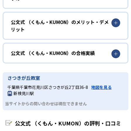
力に応じたレベルから学習を始めている。
確実に100点が取れるレベルから少しずつ難易度を上げてい
幼児
くことで子どもたちは多くの成功体験を積み、学習する楽
小学校に入る準備をしたい幼児向け
公文式 （くもん・KUMON）のメリット・デメ
しさを経験できる。
リット
KUMONでは細かいステップに分かれた教材で、わかる楽し
02
自学自習スタイル
さを経験しながら無理なく力を高めていける。
どんなメリットがある？
性格や学習への取り組み姿勢に合わせて内容も調整するた
KUMONの教材は、簡単な問題から高度な問題へと、スモー
め、小学校に入ってもつまずきにくい学力を身につけられ
ルステップで進んでいけるよう工夫されている。このスタ
KUMONでは自学自習スタイルで勉強するため、集中力や目
公文式 （くもん・KUMON）の合格実績
るだろう。
イルは子どもの学習意欲をかき立てるため、教えてもらう
標に向かって頑張りやり抜く力を育むことができる。ま
という受け身の姿勢ではなく、自ら進んで学ぶ姿勢を身に
た、年齢や学年にとらわれずに自分の学力に相応したレベ
公文式 （くもん・KUMON）の合格実績は？
小学生
つけられるだろう。
ルから学習できるため、難しすぎてやる気を損ねたり、簡
KUMONは、公式サイトでは合格実績は公開していない。志
中学に向けて苦手教科を克服したい子ども向け
さつきが丘教室
単すぎて退屈することもない。
また、自学学習スタイルで学ぶ子どもたちは、自らの学習
望校への実績があるかどうかは、通う予定の教室に問い合
KUMONでは経験豊富な先生が、子どものやる気を引き出せ
千葉県千葉市花見川区さつきが丘2丁目36-8
地図を見る
課題に気がつくようになる。学年を超えた範囲も学習でき
どんなデメリットがある？
わせたい。
るよう適切なヒントを与えたり、声かけをしたりしてい
新検見川駅
るため、早い時期から高校教材に進む生徒もいる。
KUMONでは、中高生のクラスでも数学・英語・国語の3教
る。苦手な科目でも自分で解けた達成感を味わうことで、
03
フレキシブルな受講スタイル
当サイトからの問い合わせは現在できません
科に限られるため、その他の教科に関しては他塾を検討す
少しずつ苦手意識を克服できるだろう。
る必要があるだろう。
中学生・高校生
KUMONでは、教室が開いている時間内であれば、何曜日に
公文式 （くもん・KUMON）の評判・口コミ
でも週2回受講できる。そのため、部活や他の習い事で忙し
部活や習い事と両立したい生徒向け
い中高生にも通室しやすい。また、教室によっては自宅か