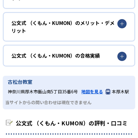
力に応じたレベルから学習を始めている。
確実に100点が取れるレベルから少しずつ難易度を上げてい
幼児
くことで子どもたちは多くの成功体験を積み、学習する楽
小学校に入る準備をしたい幼児向け
公文式 （くもん・KUMON）のメリット・デメ
しさを経験できる。
リット
KUMONでは細かいステップに分かれた教材で、わかる楽し
02
自学自習スタイル
さを経験しながら無理なく力を高めていける。
どんなメリットがある？
性格や学習への取り組み姿勢に合わせて内容も調整するた
KUMONの教材は、簡単な問題から高度な問題へと、スモー
め、小学校に入ってもつまずきにくい学力を身につけられ
ルステップで進んでいけるよう工夫されている。このスタ
KUMONでは自学自習スタイルで勉強するため、集中力や目
公文式 （くもん・KUMON）の合格実績
るだろう。
イルは子どもの学習意欲をかき立てるため、教えてもらう
標に向かって頑張りやり抜く力を育むことができる。ま
という受け身の姿勢ではなく、自ら進んで学ぶ姿勢を身に
た、年齢や学年にとらわれずに自分の学力に相応したレベ
公文式 （くもん・KUMON）の合格実績は？
小学生
つけられるだろう。
ルから学習できるため、難しすぎてやる気を損ねたり、簡
KUMONは、公式サイトでは合格実績は公開していない。志
中学に向けて苦手教科を克服したい子ども向け
古松台教室
単すぎて退屈することもない。
また、自学学習スタイルで学ぶ子どもたちは、自らの学習
望校への実績があるかどうかは、通う予定の教室に問い合
KUMONでは経験豊富な先生が、子どものやる気を引き出せ
神奈川県厚木市飯山南5丁目35番6号
地図を見る
本厚木駅
課題に気がつくようになる。学年を超えた範囲も学習でき
どんなデメリットがある？
わせたい。
るよう適切なヒントを与えたり、声かけをしたりしてい
るため、早い時期から高校教材に進む生徒もいる。
当サイトからの問い合わせは現在できません
KUMONでは、中高生のクラスでも数学・英語・国語の3教
る。苦手な科目でも自分で解けた達成感を味わうことで、
03
フレキシブルな受講スタイル
科に限られるため、その他の教科に関しては他塾を検討す
少しずつ苦手意識を克服できるだろう。
る必要があるだろう。
中学生・高校生
公文式 （くもん・KUMON）の評判・口コミ
KUMONでは、教室が開いている時間内であれば、何曜日に
でも週2回受講できる。そのため、部活や他の習い事で忙し
部活や習い事と両立したい生徒向け
い中高生にも通室しやすい。また、教室によっては自宅か