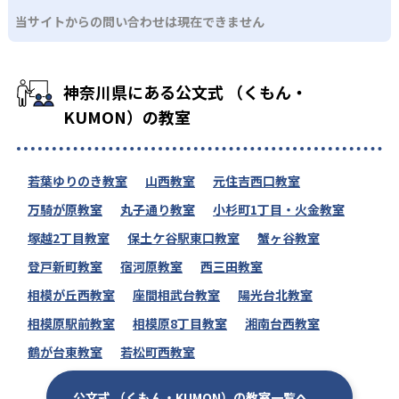
当サイトからの問い合わせは現在できません
神奈川県にある公文式 （くもん・
KUMON）の教室
若葉ゆりのき教室
山西教室
元住吉西口教室
万騎が原教室
丸子通り教室
小杉町1丁目・火金教室
塚越2丁目教室
保土ケ谷駅東口教室
蟹ヶ谷教室
登戸新町教室
宿河原教室
西三田教室
相模が丘西教室
座間相武台教室
陽光台北教室
相模原駅前教室
相模原8丁目教室
湘南台西教室
鶴が台東教室
若松町西教室
公文式 （くもん・KUMON）の教室一覧へ