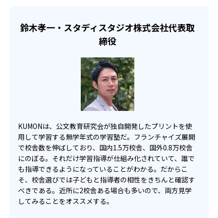
KUMONでは、一人ひとりの学習状況やスケジュールに合わ
らのオンライン受講と通室を組み合わせることも可能だ。
せて、きめ細やかにカリキュラムを調整している。
鈴木孝一・スタディスタジオ株式会社代表取
宿題の量や進め方に関しては、いつでも気軽に相談可能
締役
だ。
KUMONは、公文教育研究会が独自開発したプリントを使
用して学習する無学年式の学習塾だ。フランチャイズ展開
で校舎数を伸ばしており、国内1.5万校舎、国外0.8万校舎
にのぼる。それだけ学習指導が仕組み化されていて、誰で
も指導できるようになっていることがわかる。だからこ
そ、校舎選びでは子どもと指導者の相性をきちんと確認す
べきである。近所に2校舎ある場合も多いので、両方見学
してみることをオススメする。