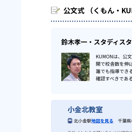
公文式 （くもん・K
鈴木孝一・スタディス
KUMONは、
開で校舎数を伸ば
誰でも指導でき
確認すべきであ
小金北教室
北小金駅
地図を見る
千葉県