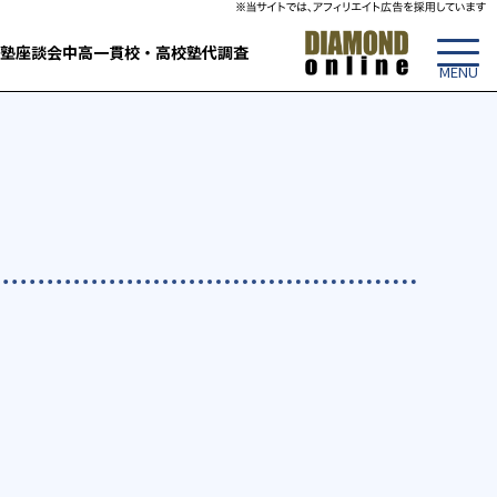
塾
座談会
中高一貫校・高校
塾代調査