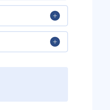
験を積み、学習する楽しさを経験
ていける。
学力を身につけられるだろう。
されている。このスタイルは子ど
むことができる。また、年齢や学
勢を身につけられるだろう。
り、簡単すぎて退屈することもな
かけをしたりしている。苦手な科
えた範囲も学習できるため、早い
う予定の教室に問い合わせたい。
関しては他塾を検討する必要がある
調整している。
部活や他の習い事で忙しい中高生に
可能だ。