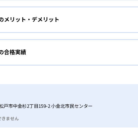
をしたい幼児向け
ら少しずつ難易度を上げていくことで子どもたちは多くの成功体
）のメリット・デメリット
分かれた教材で、わかる楽しさを経験しながら無理なく力を高め
わせて内容も調整するため、小学校に入ってもつまずきにくい
タイル
手教科を克服したい子ども向け
から高度な問題へと、スモールステップで進んでいけるよう工夫
）の合格実績
で勉強するため、集中力や目標に向かって頑張りやり抜く力を育
教えてもらうという受け身の姿勢ではなく、自ら進んで学ぶ姿
応したレベルから学習できるため、難しすぎてやる気を損ねた
、子どものやる気を引き出せるよう適切なヒントを与えたり、声
うことで、少しずつ苦手意識を克服できるだろう。
N）の合格実績は？
どもたちは、自らの学習課題に気がつくようになる。学年を超
る。
格実績は公開していない。志望校への実績があるかどうかは、通
い事と両立したい生徒向け
でも数学・英語・国語の3教科に限られるため、その他の教科に
習状況やスケジュールに合わせて、きめ細やかにカリキュラムを
ルな受講スタイル
松戸市中金杉2丁目159-2 小金北市民センター
つでも気軽に相談可能だ。
できません
る時間内であれば、何曜日にでも週2回受講できる。そのため、
っては自宅からのオンライン受講と通室を組み合わせることも