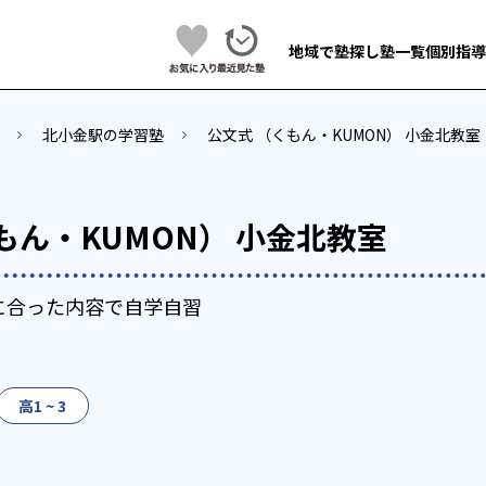
地域で塾探し
塾一覧
個別指導
北小金駅の学習塾
公文式 （くもん・KUMON） 小金北教室
もん・KUMON） 小金北教室
に合った内容で自学自習
高1 ~ 3