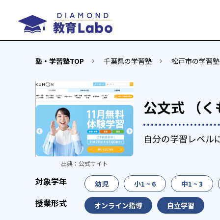
塾・学習塾TOP
千葉県の学習塾
松戸市の学習塾
公文式 （く
自分の学習レベル
出典：
公式サイト
幼児
小1 ~ 6
中1 ~ 3
オンライン指導
自立学習