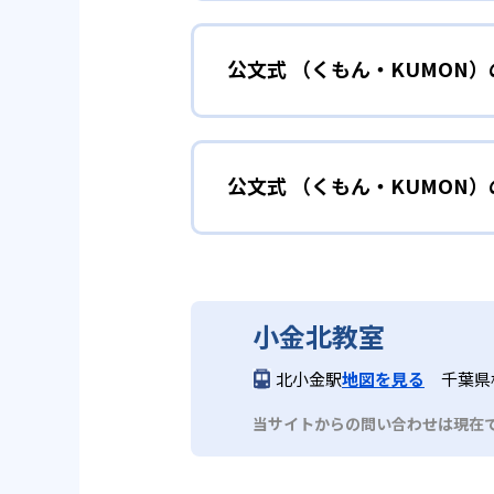
小学校に入る準備
幼児
確実に100点が取れるレベルか
できる。
公文式 （くもん・KUMON
KUMONでは細かいステップに
性格や学習への取り組み姿勢に合
02
自学自習ス
どんなメリットがある？
中学に向けて苦
小学生
KUMONの教材は、簡単な問題
公文式 （くもん・KUMON
KUMONでは自学自習スタイル
もの学習意欲をかき立てるため、
年にとらわれずに自分の学力に相
KUMONでは経験豊富な先生が
い。
目でも自分で解けた達成感を味わ
公文式 （くもん・KUMO
また、自学学習スタイルで学ぶ子
時期から高校教材に進む生徒もい
どんなデメリットがある？
KUMONは、公式サイトでは合
部活や習
中学生・高校生
小金北教室
KUMONでは、中高生のクラス
KUMONでは、一人ひとりの学
03
フレキシブ
北小金駅
地図を見る
千葉県
だろう。
宿題の量や進め方に関しては、い
当サイトからの問い合わせは現在
KUMONでは、教室が開いてい
も通室しやすい。また、教室によ