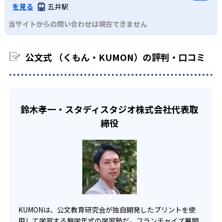
るよう適切なヒントを与えたり、声かけをしたりしてい
を見る
五井駅
るため、早い時期から高校教材に進む生徒もいる。
KUMONでは、中高生のクラスでも数学・英語・国語の3教
る。苦手な科目でも自分で解けた達成感を味わうことで、
03
フレキシブルな受講スタイル
当サイトからの問い合わせは現在できません
科に限られるため、その他の教科に関しては他塾を検討す
少しずつ苦手意識を克服できるだろう。
る必要があるだろう。
中学生・高校生
KUMONでは、教室が開いている時間内であれば、何曜日に
公文式 （くもん・KUMON）の評判・口コミ
でも週2回受講できる。そのため、部活や他の習い事で忙し
部活や習い事と両立したい生徒向け
い中高生にも通室しやすい。また、教室によっては自宅か
KUMONでは、一人ひとりの学習状況やスケジュールに合わ
らのオンライン受講と通室を組み合わせることも可能だ。
せて、きめ細やかにカリキュラムを調整している。
宿題の量や進め方に関しては、いつでも気軽に相談可能
鈴木孝一・スタディスタジオ株式会社代表取
だ。
締役
KUMONは、公文教育研究会が独自開発したプリントを使
用して学習する無学年式の学習塾だ。フランチャイズ展開