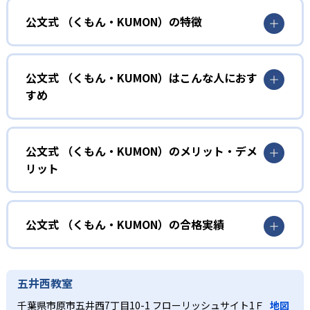
公文式 （くもん・KUMON）の特徴
01
無学年式の学力別学習
公文式 （くもん・KUMON）はこんな人におす
KUMONでは、年齢や学年にとらわれずに、一人ひとりの学
すめ
力に応じたレベルから学習を始めている。
確実に100点が取れるレベルから少しずつ難易度を上げてい
幼児
くことで子どもたちは多くの成功体験を積み、学習する楽
小学校に入る準備をしたい幼児向け
公文式 （くもん・KUMON）のメリット・デメ
しさを経験できる。
リット
KUMONでは細かいステップに分かれた教材で、わかる楽し
02
自学自習スタイル
さを経験しながら無理なく力を高めていける。
どんなメリットがある？
性格や学習への取り組み姿勢に合わせて内容も調整するた
KUMONの教材は、簡単な問題から高度な問題へと、スモー
め、小学校に入ってもつまずきにくい学力を身につけられ
ルステップで進んでいけるよう工夫されている。このスタ
KUMONでは自学自習スタイルで勉強するため、集中力や目
公文式 （くもん・KUMON）の合格実績
るだろう。
イルは子どもの学習意欲をかき立てるため、教えてもらう
標に向かって頑張りやり抜く力を育むことができる。ま
という受け身の姿勢ではなく、自ら進んで学ぶ姿勢を身に
た、年齢や学年にとらわれずに自分の学力に相応したレベ
公文式 （くもん・KUMON）の合格実績は？
小学生
つけられるだろう。
ルから学習できるため、難しすぎてやる気を損ねたり、簡
KUMONは、公式サイトでは合格実績は公開していない。志
中学に向けて苦手教科を克服したい子ども向け
五井西教室
単すぎて退屈することもない。
また、自学学習スタイルで学ぶ子どもたちは、自らの学習
望校への実績があるかどうかは、通う予定の教室に問い合
KUMONでは経験豊富な先生が、子どものやる気を引き出せ
千葉県市原市五井西7丁目10-1 フローリッシュサイト1Ｆ
地図
課題に気がつくようになる。学年を超えた範囲も学習でき
どんなデメリットがある？
わせたい。