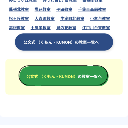
みどりヶ丘教室
みつわ台1丁目教室
幕張南教室
幕張北教室
堀込教室
平田教室
千葉東高前教室
松ヶ丘教室
大森町教室
生実町北教室
小倉台教室
高根教室
土気栄教室
貝の花教室
江戸川台東教室
公文式 （くもん・KUMON）の教室一覧へ
公文式 （くもん・KUMON）
の教室一覧へ