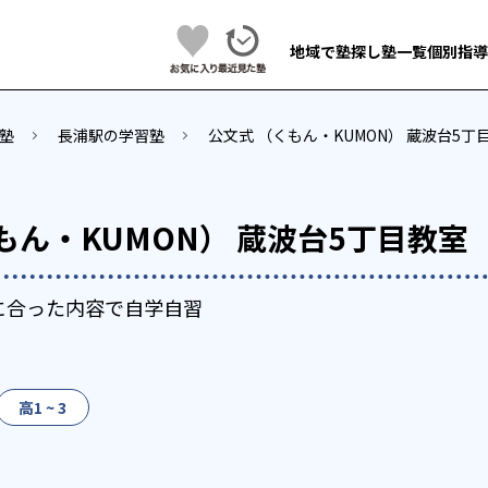
地域で塾探し
塾一覧
個別指導
塾
長浦駅の学習塾
公文式 （くもん・KUMON） 蔵波台5丁
もん・KUMON） 蔵波台5丁目教室
に合った内容で自学自習
高1 ~ 3