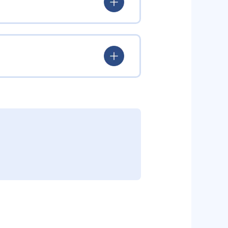
ていける。
学力を身につけられるだろう。
されている。このスタイルは子ど
むことができる。また、年齢や学
勢を身につけられるだろう。
り、簡単すぎて退屈することもな
かけをしたりしている。苦手な科
えた範囲も学習できるため、早い
う予定の教室に問い合わせたい。
関しては他塾を検討する必要がある
調整している。
部活や他の習い事で忙しい中高生に
可能だ。