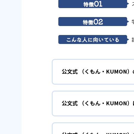
01
特徴
02
特徴
こんな人に向いている
公文式 （くもん・KUMON
01
無学年式の
公文式 （くもん・KUMON
KUMONでは、年齢や学年にと
小学校に入る準備
幼児
確実に100点が取れるレベルか
できる。