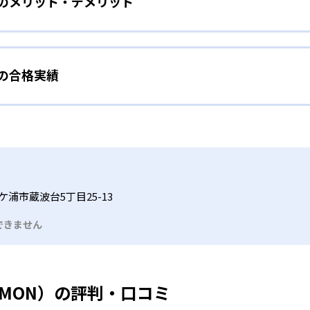
）のメリット・デメリット
分かれた教材で、わかる楽しさを経験しながら無理なく力を高め
わせて内容も調整するため、小学校に入ってもつまずきにくい
タイル
手教科を克服したい子ども向け
から高度な問題へと、スモールステップで進んでいけるよう工夫
）の合格実績
で勉強するため、集中力や目標に向かって頑張りやり抜く力を育
教えてもらうという受け身の姿勢ではなく、自ら進んで学ぶ姿
応したレベルから学習できるため、難しすぎてやる気を損ねた
、子どものやる気を引き出せるよう適切なヒントを与えたり、声
うことで、少しずつ苦手意識を克服できるだろう。
N）の合格実績は？
どもたちは、自らの学習課題に気がつくようになる。学年を超
る。
格実績は公開していない。志望校への実績があるかどうかは、通
い事と両立したい生徒向け
でも数学・英語・国語の3教科に限られるため、その他の教科に
習状況やスケジュールに合わせて、きめ細やかにカリキュラムを
ルな受講スタイル
浦市蔵波台5丁目25-13
つでも気軽に相談可能だ。
できません
る時間内であれば、何曜日にでも週2回受講できる。そのため、
っては自宅からのオンライン受講と通室を組み合わせることも
UMON）の評判・口コミ