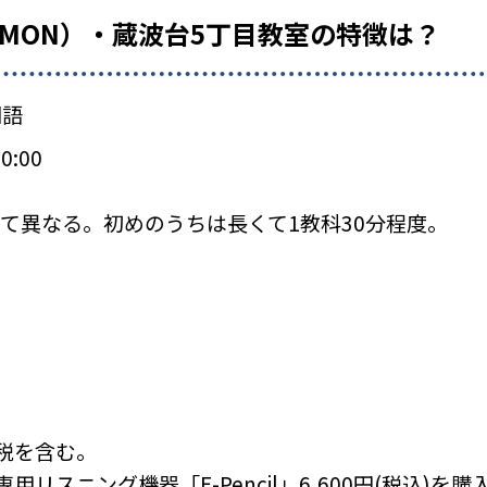
UMON）・蔵波台5丁目教室の特徴は？
国語
0:00
て異なる。初めのうちは長くて1教科30分程度。
税を含む。
リスニング機器「E-Pencil」6,600円(税込)を購