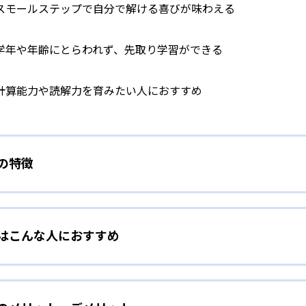
スモールステップで自分で解ける喜びが味わえる
学年や年齢にとらわれず、先取り学習ができる
計算能力や読解力を育みたい人におすすめ
）の特徴
学力別学習
）はこんな人におすすめ
らわれずに、一人ひとりの学力に応じたレベルから学習を始めて
をしたい幼児向け
ら少しずつ難易度を上げていくことで子どもたちは多くの成功体