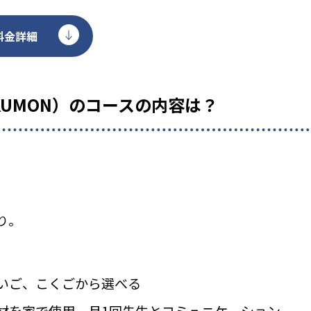
料金詳細
KUMON）のコースの内容は？
り。
いご、こくごから選べる
材を家で使用、月1回先生とコミュニケーション