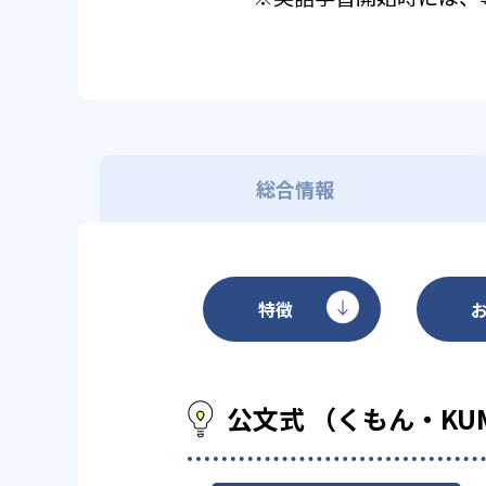
総合情報
特徴
公文式 （くもん・KU