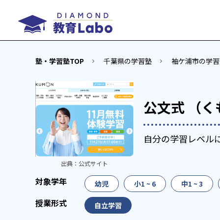
塾・学習塾TOP
千葉県の学習塾
袖ケ浦市の学習
公文式 （く
自分の学習レベル
出典：
公式サイト
幼児
小1 ~ 6
中1 ~ 3
自立学習