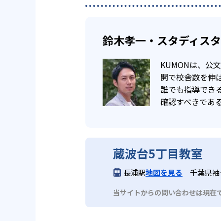
鈴木孝一・スタディス
KUMONは、
開で校舎数を伸ば
誰でも指導でき
確認すべきであ
蔵波台5丁目教室
長浦駅
地図を見る
千葉県袖ケ
当サイトからの問い合わせは現在