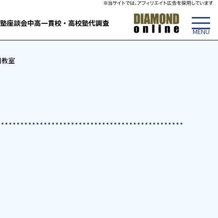
塾
座談会
中高一貫校・高校
塾代調査
目教室