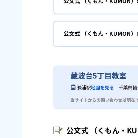
公文式 （くもん・KUMON
KUMONでは細かいステップに
性格や学習への取り組み姿勢に合
02
自学自習ス
どんなメリットがある？
中学に向けて苦
小学生
KUMONの教材は、簡単な問題
公文式 （くもん・KUMON
KUMONでは自学自習スタイル
もの学習意欲をかき立てるため、
年にとらわれずに自分の学力に相
KUMONでは経験豊富な先生が
い。
目でも自分で解けた達成感を味わ
公文式 （くもん・KUMO
また、自学学習スタイルで学ぶ子
時期から高校教材に進む生徒もい
どんなデメリットがある？
KUMONは、公式サイトでは合
部活や習
中学生・高校生
蔵波台5丁目教室
KUMONでは、中高生のクラス
KUMONでは、一人ひとりの学
03
フレキシブ
長浦駅
地図を見る
千葉県袖ケ
だろう。
宿題の量や進め方に関しては、い
当サイトからの問い合わせは現在
KUMONでは、教室が開いてい
も通室しやすい。また、教室によ
公文式 （くもん・K