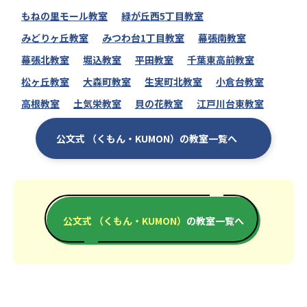
もねの里モール教室
緑が丘西5丁目教室
みどりヶ丘教室
みつわ台1丁目教室
幕張南教室
幕張北教室
堀込教室
平田教室
千葉東高前教室
松ヶ丘教室
大森町教室
生実町北教室
小倉台教室
高根教室
土気栄教室
貝の花教室
江戸川台東教室
公文式 （くもん・KUMON）の教室一覧へ
公文式 （くもん・KUMON）
の教室一覧へ