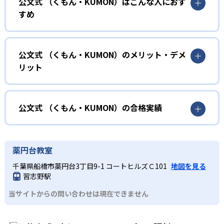
公文式 （くもん・KUMON）はこんな人におす
KUMONでは、年齢や学年にとらわれずに、一人ひとりの学
すめ
力に応じたレベルから学習を始めている。
確実に100点が取れるレベルから少しずつ難易度を上げてい
幼児
くことで子どもたちは多くの成功体験を積み、学習する楽
小学校に入る準備をしたい幼児向け
公文式 （くもん・KUMON）のメリット・デメ
しさを経験できる。
リット
KUMONでは細かいステップに分かれた教材で、わかる楽し
02
自学自習スタイル
さを経験しながら無理なく力を高めていける。
どんなメリットがある？
性格や学習への取り組み姿勢に合わせて内容も調整するた
KUMONの教材は、簡単な問題から高度な問題へと、スモー
め、小学校に入ってもつまずきにくい学力を身につけられ
ルステップで進んでいけるよう工夫されている。このスタ
KUMONでは自学自習スタイルで勉強するため、集中力や目
公文式 （くもん・KUMON）の合格実績
るだろう。
イルは子どもの学習意欲をかき立てるため、教えてもらう
標に向かって頑張りやり抜く力を育むことができる。ま
という受け身の姿勢ではなく、自ら進んで学ぶ姿勢を身に
た、年齢や学年にとらわれずに自分の学力に相応したレベ
公文式 （くもん・KUMON）の合格実績は？
小学生
つけられるだろう。
ルから学習できるため、難しすぎてやる気を損ねたり、簡
KUMONは、公式サイトでは合格実績は公開していない。志
中学に向けて苦手教科を克服したい子ども向け
薬円台教室
単すぎて退屈することもない。
また、自学学習スタイルで学ぶ子どもたちは、自らの学習
望校への実績があるかどうかは、通う予定の教室に問い合
KUMONでは経験豊富な先生が、子どものやる気を引き出せ
千葉県船橋市薬円台3丁目9-1 コートヒルズＣ101
地図を見る
課題に気がつくようになる。学年を超えた範囲も学習でき
どんなデメリットがある？
わせたい。
るよう適切なヒントを与えたり、声かけをしたりしてい
習志野駅
るため、早い時期から高校教材に進む生徒もいる。
KUMONでは、中高生のクラスでも数学・英語・国語の3教
る。苦手な科目でも自分で解けた達成感を味わうことで、
03
フレキシブルな受講スタイル
当サイトからの問い合わせは現在できません
科に限られるため、その他の教科に関しては他塾を検討す
少しずつ苦手意識を克服できるだろう。
る必要があるだろう。
中学生・高校生
KUMONでは、教室が開いている時間内であれば、何曜日に