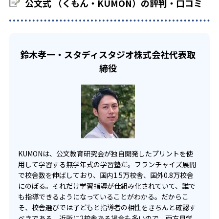
公文式 （くもん・KUMON）の評判・口コミ
でも週2回受講できる。そのため、部活や他の習い事で忙し
部活や習い事と両立したい生徒向け
い中高生にも通室しやすい。また、教室によっては自宅か
KUMONでは、一人ひとりの学習状況やスケジュールに合わ
らのオンライン受講と通室を組み合わせることも可能だ。
せて、きめ細やかにカリキュラムを調整している。
宿題の量や進め方に関しては、いつでも気軽に相談可能
鈴木孝一・スタディスタジオ株式会社代表取
だ。
締役
KUMONは、公文教育研究会が独自開発したプリントを使
用して学習する無学年式の学習塾だ。フランチャイズ展開
で校舎数を伸ばしており、国内1.5万校舎、国外0.8万校舎
にのぼる。それだけ学習指導が仕組み化されていて、誰で
も指導できるようになっていることがわかる。だからこ
そ、校舎選びでは子どもと指導者の相性をきちんと確認す
べきである。近所に2校舎ある場合も多いので、両方見学