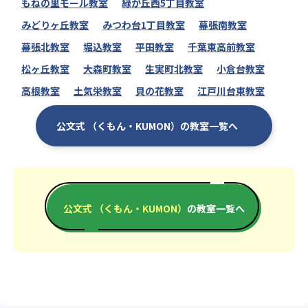
もねの里モール教室
緑が丘西5丁目教室
みどりヶ丘教室
みつわ台1丁目教室
幕張南教室
幕張北教室
堀込教室
平田教室
千葉東高前教室
松ヶ丘教室
大森町教室
生実町北教室
小倉台教室
高根教室
土気栄教室
貝の花教室
江戸川台東教室
公文式 （くもん・KUMON）の教室一覧へ
公文式 （くもん・KUMON）
の教室一覧へ