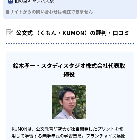
るよう適切なヒントを与えたり、声かけをしたりしてい
柏の葉キャンパス駅
るため、早い時期から高校教材に進む生徒もいる。
KUMONでは、中高生のクラスでも数学・英語・国語の3教
る。苦手な科目でも自分で解けた達成感を味わうことで、
03
フレキシブルな受講スタイル
当サイトからの問い合わせは現在できません
科に限られるため、その他の教科に関しては他塾を検討す
少しずつ苦手意識を克服できるだろう。
る必要があるだろう。
中学生・高校生
KUMONでは、教室が開いている時間内であれば、何曜日に
公文式 （くもん・KUMON）の評判・口コミ
でも週2回受講できる。そのため、部活や他の習い事で忙し
部活や習い事と両立したい生徒向け
い中高生にも通室しやすい。また、教室によっては自宅か
KUMONでは、一人ひとりの学習状況やスケジュールに合わ
らのオンライン受講と通室を組み合わせることも可能だ。
せて、きめ細やかにカリキュラムを調整している。
宿題の量や進め方に関しては、いつでも気軽に相談可能
鈴木孝一・スタディスタジオ株式会社代表取
だ。
締役
KUMONは、公文教育研究会が独自開発したプリントを使
用して学習する無学年式の学習塾だ。フランチャイズ展開