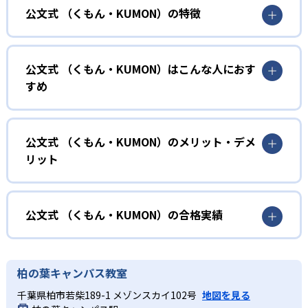
公文式 （くもん・KUMON）の特徴
01
無学年式の学力別学習
公文式 （くもん・KUMON）はこんな人におす
KUMONでは、年齢や学年にとらわれずに、一人ひとりの学
すめ
力に応じたレベルから学習を始めている。
確実に100点が取れるレベルから少しずつ難易度を上げてい
幼児
くことで子どもたちは多くの成功体験を積み、学習する楽
小学校に入る準備をしたい幼児向け
公文式 （くもん・KUMON）のメリット・デメ
しさを経験できる。
リット
KUMONでは細かいステップに分かれた教材で、わかる楽し
02
自学自習スタイル
さを経験しながら無理なく力を高めていける。
どんなメリットがある？
性格や学習への取り組み姿勢に合わせて内容も調整するた
KUMONの教材は、簡単な問題から高度な問題へと、スモー
め、小学校に入ってもつまずきにくい学力を身につけられ
ルステップで進んでいけるよう工夫されている。このスタ
KUMONでは自学自習スタイルで勉強するため、集中力や目
公文式 （くもん・KUMON）の合格実績
るだろう。
イルは子どもの学習意欲をかき立てるため、教えてもらう
標に向かって頑張りやり抜く力を育むことができる。ま
という受け身の姿勢ではなく、自ら進んで学ぶ姿勢を身に
た、年齢や学年にとらわれずに自分の学力に相応したレベ
公文式 （くもん・KUMON）の合格実績は？
小学生
つけられるだろう。
ルから学習できるため、難しすぎてやる気を損ねたり、簡
KUMONは、公式サイトでは合格実績は公開していない。志
中学に向けて苦手教科を克服したい子ども向け
柏の葉キャンパス教室
単すぎて退屈することもない。
また、自学学習スタイルで学ぶ子どもたちは、自らの学習
望校への実績があるかどうかは、通う予定の教室に問い合
KUMONでは経験豊富な先生が、子どものやる気を引き出せ
千葉県柏市若柴189-1 メゾンスカイ102号
地図を見る
課題に気がつくようになる。学年を超えた範囲も学習でき
どんなデメリットがある？
わせたい。