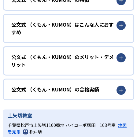
01
無学年式の学力別学習
公文式 （くもん・KUMON）はこんな人におす
KUMONでは、年齢や学年にとらわれずに、一人ひとりの学
すめ
力に応じたレベルから学習を始めている。
確実に100点が取れるレベルから少しずつ難易度を上げてい
幼児
くことで子どもたちは多くの成功体験を積み、学習する楽
小学校に入る準備をしたい幼児向け
公文式 （くもん・KUMON）のメリット・デメ
しさを経験できる。
リット
KUMONでは細かいステップに分かれた教材で、わかる楽し
02
自学自習スタイル
さを経験しながら無理なく力を高めていける。
どんなメリットがある？
性格や学習への取り組み姿勢に合わせて内容も調整するた
KUMONの教材は、簡単な問題から高度な問題へと、スモー
め、小学校に入ってもつまずきにくい学力を身につけられ
ルステップで進んでいけるよう工夫されている。このスタ
KUMONでは自学自習スタイルで勉強するため、集中力や目
公文式 （くもん・KUMON）の合格実績
るだろう。
イルは子どもの学習意欲をかき立てるため、教えてもらう
標に向かって頑張りやり抜く力を育むことができる。ま
という受け身の姿勢ではなく、自ら進んで学ぶ姿勢を身に
た、年齢や学年にとらわれずに自分の学力に相応したレベ
公文式 （くもん・KUMON）の合格実績は？
小学生
つけられるだろう。
ルから学習できるため、難しすぎてやる気を損ねたり、簡
KUMONは、公式サイトでは合格実績は公開していない。志
中学に向けて苦手教科を克服したい子ども向け
上矢切教室
単すぎて退屈することもない。
また、自学学習スタイルで学ぶ子どもたちは、自らの学習
望校への実績があるかどうかは、通う予定の教室に問い合
KUMONでは経験豊富な先生が、子どものやる気を引き出せ
千葉県松戸市上矢切1100番地 ハイコーポ塚田 103号室
地図
課題に気がつくようになる。学年を超えた範囲も学習でき
どんなデメリットがある？
わせたい。
るよう適切なヒントを与えたり、声かけをしたりしてい
を見る
松戸駅
るため、早い時期から高校教材に進む生徒もいる。
KUMONでは、中高生のクラスでも数学・英語・国語の3教