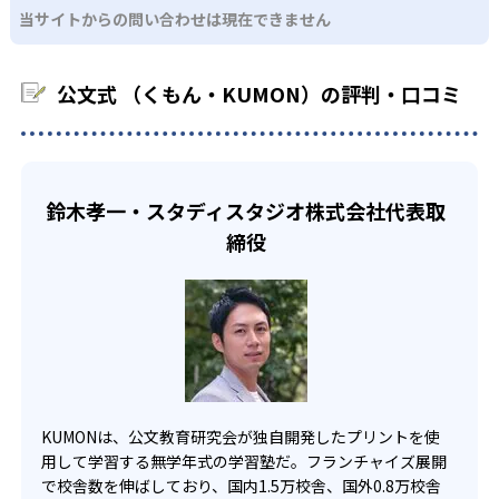
る。苦手な科目でも自分で解けた達成感を味わうことで、
03
フレキシブルな受講スタイル
当サイトからの問い合わせは現在できません
科に限られるため、その他の教科に関しては他塾を検討す
少しずつ苦手意識を克服できるだろう。
る必要があるだろう。
中学生・高校生
KUMONでは、教室が開いている時間内であれば、何曜日に
公文式 （くもん・KUMON）の評判・口コミ
でも週2回受講できる。そのため、部活や他の習い事で忙し
部活や習い事と両立したい生徒向け
い中高生にも通室しやすい。また、教室によっては自宅か
KUMONでは、一人ひとりの学習状況やスケジュールに合わ
らのオンライン受講と通室を組み合わせることも可能だ。
せて、きめ細やかにカリキュラムを調整している。
宿題の量や進め方に関しては、いつでも気軽に相談可能
鈴木孝一・スタディスタジオ株式会社代表取
だ。
締役
KUMONは、公文教育研究会が独自開発したプリントを使
用して学習する無学年式の学習塾だ。フランチャイズ展開
で校舎数を伸ばしており、国内1.5万校舎、国外0.8万校舎