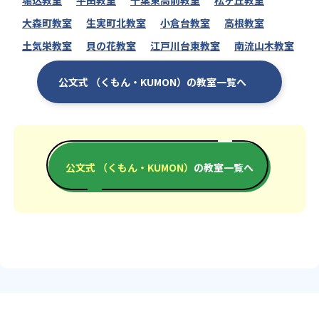
堀込教室
平田教室
千葉東高前教室
松ヶ丘教室
大森町教室
生実町北教室
小倉台教室
高根教室
土気栄教室
貝の花教室
江戸川台東教室
南流山木教室
公文式 （くもん・KUMON）の教室一覧へ
公文式 （くもん・KUMON）
の教室一覧へ
エリアか