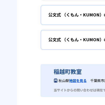
小学校に入る準備
幼児
確実に100点が取れるレベルか
できる。
公文式 （くもん・KUMON
KUMONでは細かいステップに
性格や学習への取り組み姿勢に合
02
自学自習ス
どんなメリットがある？
中学に向けて苦
小学生
KUMONの教材は、簡単な問題
公文式 （くもん・KUMON
KUMONでは自学自習スタイル
もの学習意欲をかき立てるため、
年にとらわれずに自分の学力に相
KUMONでは経験豊富な先生が
い。
目でも自分で解けた達成感を味わ
公文式 （くもん・KUMO
また、自学学習スタイルで学ぶ子
時期から高校教材に進む生徒もい
どんなデメリットがある？
KUMONは、公式サイトでは合
部活や習
中学生・高校生
稲越町教室
KUMONでは、中高生のクラス
KUMONでは、一人ひとりの学
03
フレキシブ
秋山駅
地図を見る
千葉県市川
だろう。
宿題の量や進め方に関しては、い
当サイトからの問い合わせは現在
KUMONでは、教室が開いてい
も通室しやすい。また、教室によ