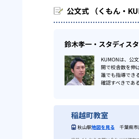
公文式 （くもん・K
鈴木孝一・スタディス
KUMONは、
開で校舎数を伸ば
誰でも指導でき
確認すべきであ
稲越町教室
秋山駅
地図を見る
千葉県市川