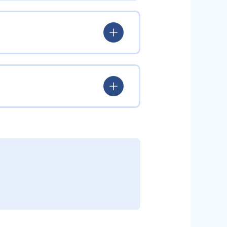
験を積み、学習する楽しさを経験
ていける。
学力を身につけられるだろう。
されている。このスタイルは子ど
むことができる。また、年齢や学
勢を身につけられるだろう。
り、簡単すぎて退屈することもな
かけをしたりしている。苦手な科
えた範囲も学習できるため、早い
う予定の教室に問い合わせたい。
関しては他塾を検討する必要がある
調整している。
部活や他の習い事で忙しい中高生に
可能だ。