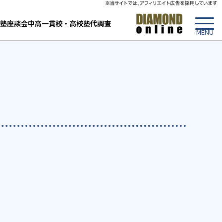
塾
座談会
中高一貫校・高校
塾代調査