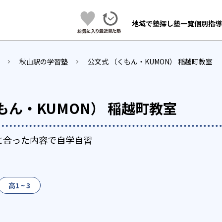
地域で塾探し
塾一覧
個別指導
秋山駅の学習塾
公文式 （くもん・KUMON） 稲越町教室
もん・KUMON） 稲越町教室
に合った内容で自学自習
高1 ~ 3