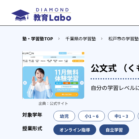
塾・学習塾TOP
千葉県の学習塾
松戸市の学習塾
公文式 （く
自分の学習レベル
出典：
公式サイト
幼児
小1 ~ 6
中1 ~ 3
オンライン指導
自立学習