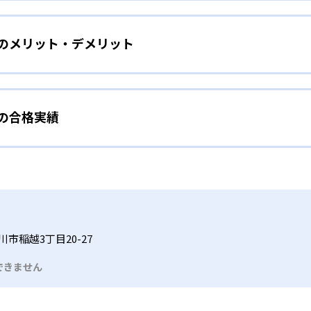
をしたい幼児向け
ら少しずつ難易度を上げていくことで子どもたちは多くの成功体
）のメリット・デメリット
分かれた教材で、わかる楽しさを経験しながら無理なく力を高め
わせて内容も調整するため、小学校に入ってもつまずきにくい
タイル
手教科を克服したい子ども向け
から高度な問題へと、スモールステップで進んでいけるよう工夫
）の合格実績
で勉強するため、集中力や目標に向かって頑張りやり抜く力を育
教えてもらうという受け身の姿勢ではなく、自ら進んで学ぶ姿
応したレベルから学習できるため、難しすぎてやる気を損ねた
、子どものやる気を引き出せるよう適切なヒントを与えたり、声
うことで、少しずつ苦手意識を克服できるだろう。
N）の合格実績は？
どもたちは、自らの学習課題に気がつくようになる。学年を超
る。
格実績は公開していない。志望校への実績があるかどうかは、通
い事と両立したい生徒向け
でも数学・英語・国語の3教科に限られるため、その他の教科に
習状況やスケジュールに合わせて、きめ細やかにカリキュラムを
ルな受講スタイル
市稲越3丁目20-27
つでも気軽に相談可能だ。
できません
る時間内であれば、何曜日にでも週2回受講できる。そのため、
っては自宅からのオンライン受講と通室を組み合わせることも