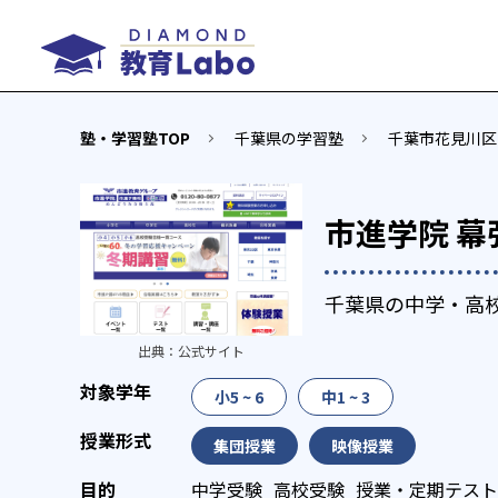
塾・学習塾TOP
千葉県の学習塾
千葉市花見川区
市進学院 幕
千葉県の中学・高
出典：
公式サイト
小5 ~ 6
中1 ~ 3
集団授業
映像授業
中学受験
高校受験
授業・定期テスト