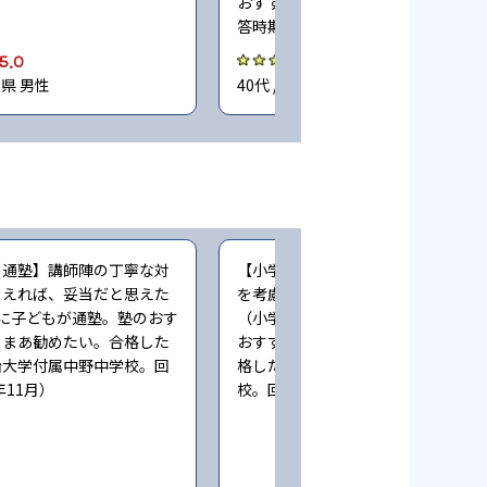
おすすめ度合い：非常に勧めたい。
答時期2023年11月）
5.0
4.0
川県 男性
40代 / 東京都 男性
の通塾】講師陣の丁寧な対
【小学生時の通塾】カリキュラムな
まえれば、妥当だと思えた
を考慮すると妥当だと感じています
に子どもが通塾。塾のおす
（小学4〜6年時に子どもが通塾。塾
：まあ勧めたい。合格した
おすすめ度合い：非常に勧めたい。
治大学付属中野中学校。回
格した中学校：中央大学附属横浜中
年11月）
校。回答時期2023年11月）