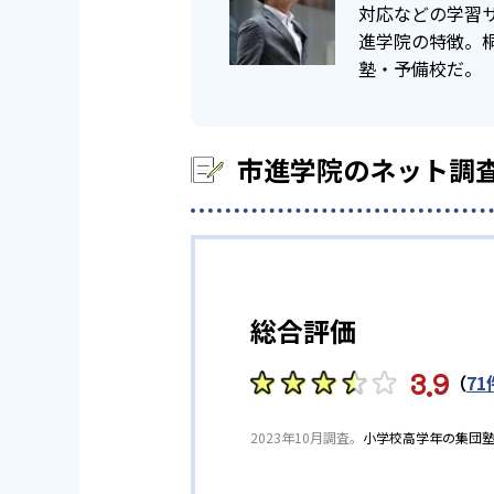
対応などの学習
176
日大習志野高校
進学院の特徴。
塾・予備校だ。
他、多数合格
※2023年9月、当社調べ
市進学院のネット調
総合評価
3.9
（
71
2023年10月調査。
小学校高学年の集団