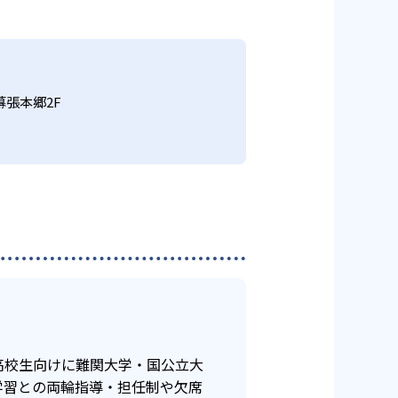
度も復習を繰り返しながら、単元
どを行い、準備を進める。
計画表を配布し、学習内容を見え
幕張本郷2F
115
東邦大東邦中学校
は、裏を返せば多くの場面で管理
46
校
う。この場合、個別指導や家庭教
高校生向けに難関大学・国公立大
103
工大柏高校
学習との両輪指導・担任制や欠席