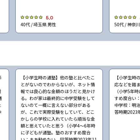
5.0
40代 / 埼玉県 男性
50代 / 神奈
師
【小学生時の通塾】他の塾と比べたこ
【小学生時
とがないのでわからないが、ネット情
応などを踏
謝
報では良心的な金額のほうだと見かけ
（小学5年時
通
る。わが家は最終的に中学受験をして
すめ度合い
た
ないのて一概に言えない部分がある
中学校：明
中
が、これで実際受験をしていて、どこ
答時期2023
かしらの学校に入れていたら順当な金
額と思えていたと思う（小学4〜6年時
に子どもが通塾。塾のおすすめ度合
い：まあ勧めたい。回答時期2023年11