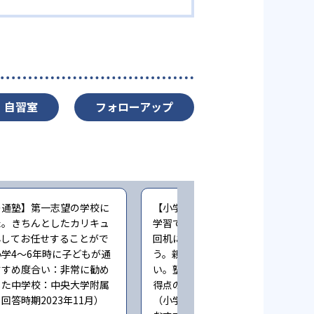
自習室
フォローアップ
の通塾】第一志望の学校に
【小学生時の通塾】入塾前までは自
た。きちんとしたカリキュ
学習でドリルを主にやっていたが、
心してお任せすることがで
回机に向かう時間にムラができてし
学4〜6年時に子どもが通
う。親もそこまで毎回見てあげられ
すすめ度合い：非常に勧め
い。塾に通ってからは成績向上し、
した中学校：中央大学附属
得点のテストを多く取る様になった
回答時期2023年11月）
（小学5〜6年時に子どもが通塾。塾