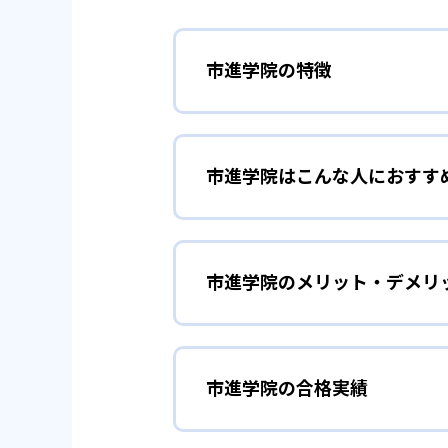
市進学院の特徴
01
めんどうみ
市進学院はこんな人におすす
市進学院では、成績アップと志望
は、担当講師が一緒に学習計画を
きめ細やかな指
小学生
での質問だけでなく、日々のちょ
市進学院のメリット・デメリ
市進学院のめんどうみ合格主義で
02
市進オリジ
数のため、講師が生徒一人ひとり
らない問題は質問することができ
どんなメリットがある？
市進学院の講師は発問を繰り返し
ラス全体で共有し、学び合う授業
市進学院の合格実績
市進学院の最大のメリットは、め
定期テスト対策
中学生
理、課題改善フォロー体制など、
また、カリキュラムは学習内容を
系講師の2名が担任を受け持ち、
市進学院は学校の教科書に対応し
市進学院の合格実績は？