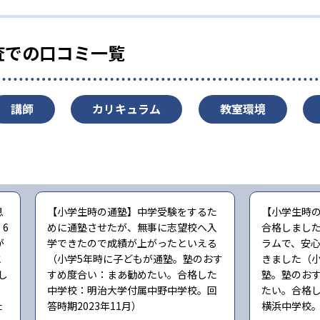
査での口コミ一覧
講師
カリキュラム
教室環境
息
【小学生時の通塾】中学受験をするた
【小学生時
6
めに通塾させたが、無事に志望校へ入
合格しまし
が
学できたので成績が上がったといえる
ラムで、安
と
（小学5年時に子どもが通塾。塾のおす
きました（小
し
すめ度合い：まあ勧めたい。合格した
塾。塾のお
中学校：明治大学付属中野中学校。回
たい。合格
た
答時期2023年11月）
横浜中学校。