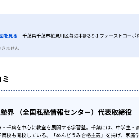
点を取る過程を大切にしている。らせん型カリキュラムは、何
トに挑める。他にも、定期テスト対策講座や教科書Vテストな
しい単元を学習し、同時に復習も並行して行っていく。
下記の通りである。
だわりがある。授業の内容や課題の内容がひと目で分かる学習
体的に学習に取り組む力を養う。
図を見る
千葉県千葉市花見川区幕張本郷2-9-1 ファーストコーポ
できません
91
31
昭和秀英中学校
渋谷幕張中学校
子どもには適していないだろう。めんどうみが良いということ
2
お茶の水女子大附属中学校
県立千葉中学
。管理されていることにストレスを感じてしまえば逆効果だろ
コミ
塾界 （全国私塾情報センター）代表取締役
京・千葉を中心に教室を展開する学習塾。千葉には、中学生・
68
93
市川高校
昭和秀英高校
芝浦
予備校も開校している。「めんどうみ合格主義」を掲げ、家庭