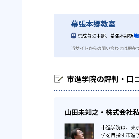
解けるようになり、実際に試験で
スムーズに行える。
り組むことで、自信を持ってテス
を先に進めていくもの。生徒は新
市進学院の2023年度合格実績は
また、家庭学習の指導にも強いこ
幕張本郷教室
る化。これにより、生徒が自ら主
中学校の合格実績
京成幕張本郷、幕張本郷駅
地
どんなデメリットがある？
当サイトからの問い合わせは現在
91
市川中学校
一方、自分のペースで勉強したい
47
茨城大附属中学校
されていると捉えることができる
市進学院の評判・口
師などのサービスがおすすめだ。
59
県立東葛飾中学校
高校の合格実績
山田未知之・株式会社私
市進学院は、東
19
渋谷幕張高校
学を目指す市進