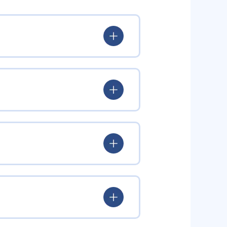
ドバイスを行っている。具体的に
質問室も用意されており、勉強面
業は少人数制クラスで行う。少人
学習もサポート。自主学習でわか
講も用意されている。
を活かして「なぜ？」の部分はク
行う少人数授業や家庭学習の管
トでは、生徒1人に理系講師と文
確実に理解し、自らの力で問題が
把握や進路指導、家庭との連携を
ト範囲に合わせた予想問題集に取