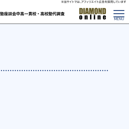
塾
座談会
中高一貫校・高校
塾代調査