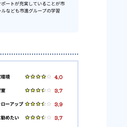
サポートが充実していることが市
75
船橋高校
ールなども市進グループの学習
4.0
室環境
3.7
習室
3.9
ォローアップ
3.7
に勧めたい