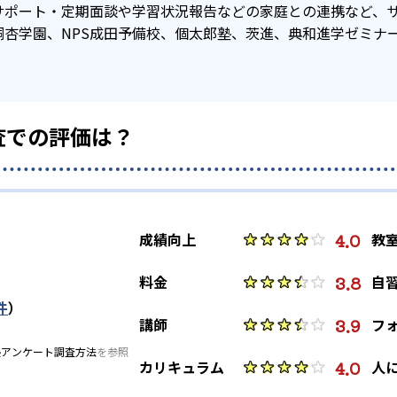
サポート・定期面談や学習状況報告などの家庭との連携など、
210
34
専修大松戸高校
千葉高校
桐杏学園、NPS成田予備校、個太郎塾、茨進、典和進学ゼミナ
査での評価は？
4.0
成績向上
教
3.8
料金
自
件
）
3.9
講師
フ
塾アンケート調査方法
を参照
4.0
カリキュラム
人