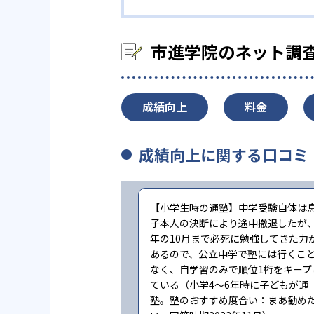
市進学院のネット調
成績向上
料金
成績向上に関する口コミ
【小学生時の通塾】中学受験自体は
子本人の決断により途中撤退したが、
年の10月まで必死に勉強してきた力
あるので、公立中学で塾には行くこ
なく、自学習のみで順位1桁をキープ
ている（小学4〜6年時に子どもが通
塾。塾のおすすめ度合い：まあ勧め